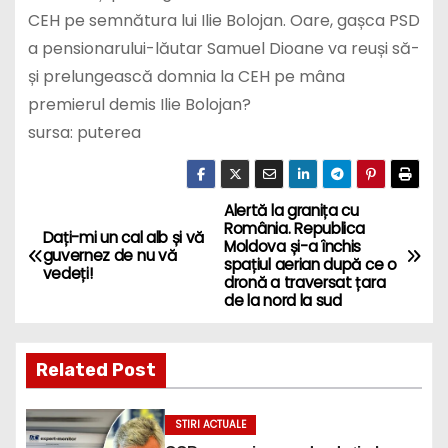
CEH pe semnătura lui Ilie Bolojan. Oare, gașca PSD
a pensionarului-lăutar Samuel Dioane va reuși să-
și prelungească domnia la CEH pe mâna
premierul demis Ilie Bolojan?
sursa: puterea
Alertă la granița cu
P
România. Republica
Dați-mi un cal alb și vă
Moldova și-a închis
o
guvernez de nu vă
spațiul aerian după ce o
vedeți!
dronă a traversat țara
s
de la nord la sud
t
Related Post
n
a
STIRI ACTUALE