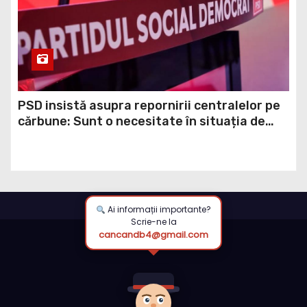
PSD insistă asupra repornirii centralelor pe
cărbune: Sunt o necesitate în situația de
forță majoră a țării
Ai informații importante?
Scrie-ne la
cancandb4@gmail.com