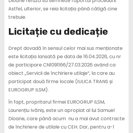
Dioane refuză să semneze raportul procedurii.
Astfel, ulterior, se reia licitația până câtigă cine
trebuie.
Licitație cu dedicație
Drept dovadă în sensul celor mai sus menționate
este licitația lansată pe data de 16.04.2026, cu nr
de participare CN1091166/27.03.
2026 având ca
obiect „Servicii de închiriere utilaje”, la care au
participat două firme locale (IULICA TRANS și
EUROGRUP ILSM).
În fapt, propritarul firmei EUROGRUP ILSM,
Laurențiu Ivăniș, este un apropiat al lui Samuel
Dioane, care până acum nu a mai avut contracte
de închiriere de utilale cu CEH. Dar, pentru a-l