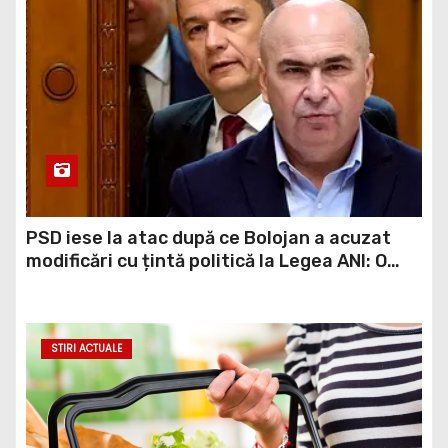
PSD iese la atac după ce Bolojan a acuzat
modificări cu țintă politică la Legea ANI: O
minciună grosolană prin care încearcă să
acopere culpa PNL-USR
STIRI ACTUALE