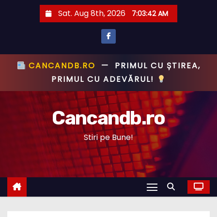
S
Sat. Aug 8th, 2026
7:03:43 AM
k
i
p
t
CANCANDB.RO
—
PRIMUL CU ȘTIREA,
o
PRIMUL CU ADEVĂRUL!
c
o
Cancandb.ro
n
t
Stiri pe Bune!
e
n
t