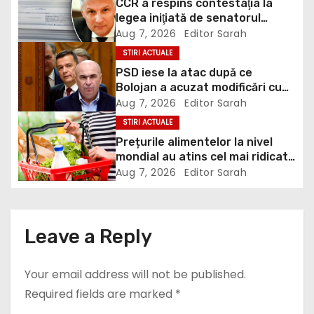
CCR a respins contestaţia la
v
legea iniţiată de senatorul
Zamfir de la PSD, care permite
Aug 7, 2026
Editor Sarah
i
reluarea construcţiei
STIRI ACTUALE
hidrocentralelor din zonele
g
PSD iese la atac după ce
protejate
Bolojan a acuzat modificări cu
a
țintă politică la Legea ANI: O
Aug 7, 2026
Editor Sarah
minciună grosolană prin care
STIRI ACTUALE
t
încearcă să acopere culpa PNL-
Prețurile alimentelor la nivel
USR
mondial au atins cel mai ridicat
i
nivel din ultimii peste trei ani. În
Aug 7, 2026
Editor Sarah
ultima lună, grâul s-a scumpit
o
cel mai mult (+5,8%), pe fondul
secetei, dar și al temerilor că
n
războiul din Ucraina va perturba
Leave a Reply
din nou exporturile prin Marea
Neagră.
Your email address will not be published.
Required fields are marked
*