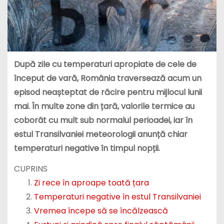
După zile cu temperaturi apropiate de cele de
început de vară, România traversează acum un
episod neașteptat de răcire pentru mijlocul lunii
mai. În multe zone din țară, valorile termice au
coborât cu mult sub normalul perioadei, iar în
estul Transilvaniei meteorologii anunță chiar
temperaturi negative în timpul nopții.
CUPRINS
Zi rece în aproape toată țara
Temperaturi negative în estul Transilvaniei
Vremea începe să se încălzească