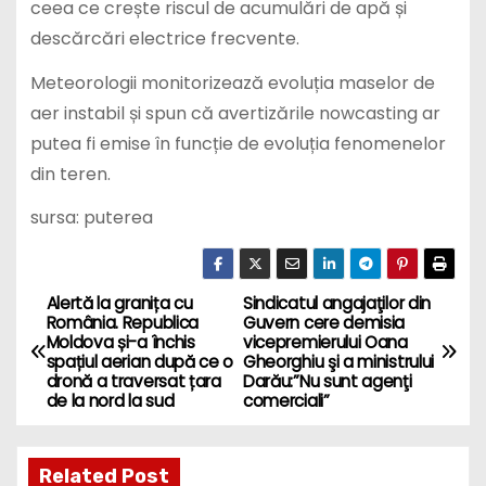
ceea ce crește riscul de acumulări de apă și
descărcări electrice frecvente.
Meteorologii monitorizează evoluția maselor de
aer instabil și spun că avertizările nowcasting ar
putea fi emise în funcție de evoluția fenomenelor
din teren.
sursa: puterea
Alertă la granița cu
Sindicatul angajaţilor din
P
România. Republica
Guvern cere demisia
Moldova și-a închis
vicepremierului Oana
o
spațiul aerian după ce o
Gheorghiu şi a ministrului
dronă a traversat țara
Darău:”Nu sunt agenţi
s
de la nord la sud
comerciali”
t
Related Post