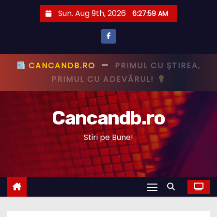
S
Sun. Aug 9th, 2026
6:28:00 AM
k
i
p
t
CANCANDB.RO
—
PRIMUL CU ȘTIREA,
o
PRIMUL CU ADEVĂRUL!
c
o
Cancandb.ro
n
t
Stiri pe Bune!
e
n
t