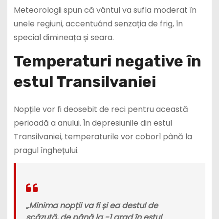
Meteorologii spun că vântul va sufla moderat în
unele regiuni, accentuând senzația de frig, în
special dimineața și seara.
Temperaturi negative în
estul Transilvaniei
Nopțile vor fi deosebit de reci pentru această
perioadă a anului. În depresiunile din estul
Transilvaniei, temperaturile vor coborî până la
pragul înghețului.
„Minima nopții va fi și ea destul de
scăzută, de până la -1 grad în estul