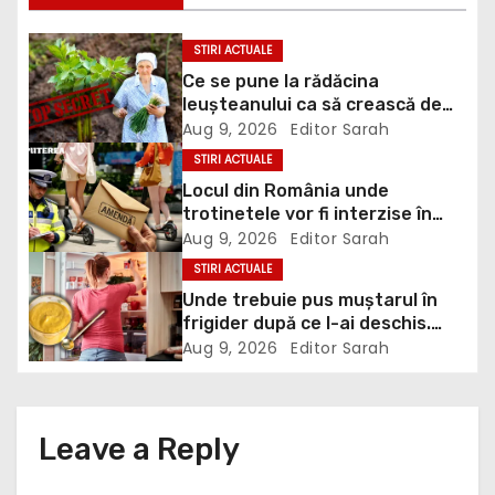
n
a
STIRI ACTUALE
Ce se pune la rădăcina
v
leușteanului ca să crească de
doi metri. Calendarul care îți
Aug 9, 2026
Editor Sarah
i
dublează recolta de frunze
STIRI ACTUALE
g
Locul din România unde
trotinetele vor fi interzise în
a
parcuri. Cine riscă amenzi de
Aug 9, 2026
Editor Sarah
până la 5.000 de lei
STIRI ACTUALE
t
Unde trebuie pus muștarul în
frigider după ce l-ai deschis.
i
Greșeala pe care mulți nu o
Aug 9, 2026
Editor Sarah
știau
o
n
Leave a Reply