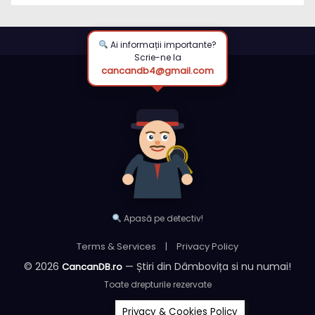
Ai informații importante?
Scrie-ne la
cancandb4@gmail.com
Apasă pe detectiv!
Terms & Services
|
Privacy Policy
© 2026
— Știri din Dâmbovița si nu numai!
CancanDB.ro
Toate drepturile rezervate
Privacy & Cookies Policy