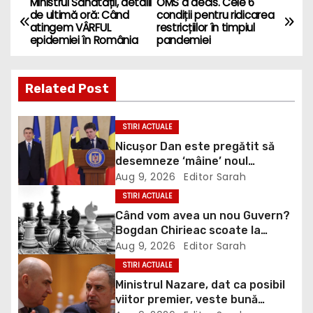
Ministrul Sănătății, detalii
OMS a decis. Cele 6
P
de ultimă oră: Când
condiții pentru ridicarea
atingem VÂRFUL
restricțiilor în timpiul
o
epidemiei în România
pandemiei
s
Related Post
t
n
STIRI ACTUALE
Nicușor Dan este pregătit să
a
desemneze ‘mâine’ noul
premier, anunță Eugen Tomac:
Aug 9, 2026
Editor Sarah
v
Niciuna dintre cele două
STIRI ACTUALE
propuneri nu are majoritate
i
Când vom avea un nou Guvern?
Bogdan Chirieac scoate la
g
lumină jocuri politice de culise:
Aug 9, 2026
Editor Sarah
Noi dăm banii, noi le plătim
STIRI ACTUALE
a
VIDEO
Ministrul Nazare, dat ca posibil
t
viitor premier, veste bună