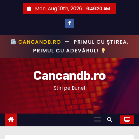
S
Mon. Aug 10th, 2026
6:46:20 AM
k
i
p
t
CANCANDB.RO
—
PRIMUL CU ȘTIREA,
o
PRIMUL CU ADEVĂRUL!
c
o
Cancandb.ro
n
t
Stiri pe Bune!
e
n
t