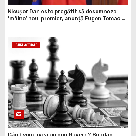
Nicușor Dan este pregătit să desemneze
‘mâine’ noul premier, anunță Eugen Tomac:
Niciuna dintre cele două propuneri nu are
majoritate
STIRI ACTUALE
Când vom avea un nou Guvern? Bogdan