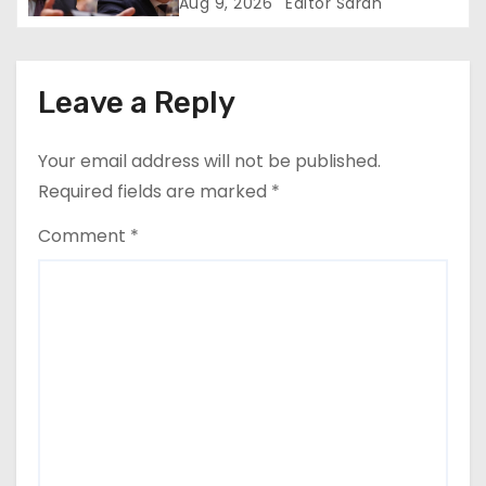
pentru români: Momentul din
Aug 9, 2026
Editor Sarah
i
care vom simți ”normalitatea”
economică
o
Leave a Reply
n
Your email address will not be published.
Required fields are marked
*
Comment
*