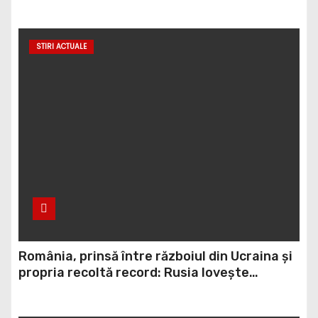
asemănător fostului club de fotbal Dinamo
Victoria, care a aparținut Miliției
STIRI ACTUALE
România, prinsă între războiul din Ucraina și
propria recoltă record: Rusia lovește
porturile ucrainene, iar țara noastră ar
putea redeveni principala rută pentru