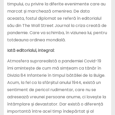
timpului, cu privire la diferite evenimente care au
marcat și marchează omenirea. De data
aceasta, fostul diplomat se referă în editorialul
său din The Wall Street Journal la criza creată de
pandemie. Care va schimba, în viziunea lui, pentru
totdeauna ordinea mondială.
Iată editorialul, integral:
Atmosfera suprarealistă a pandemiei Covid-19
îmi amintește de cum mă simțeam ca tânăr în
Divizia 84 Infanterie în timpul bătăliei de la Bulge.
Acum, la fel ca la sfârșitul anului 1944, există un
sentiment de pericol rudimentar, care nu se
adresează vreunei persoane anume, ci lovește la
întâmplare și devastator. Dar există o diferență
importantă între acel timp îndepărtat și al