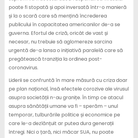
poate fi stopată și apoi inversată într-o manieră
și la o scară care să mențină încrederea
publicului în capacitatea americanilor de-a se
guverna. Efortul de criză, oricât de vast și
necesar, nu trebuie să aglomereze sarcina
urgentă de-a lansa o inițiativă paralelă care să
pregătească tranziția la ordinea post-
coronavirus.
Liderii se confruntă în mare măsură cu criza doar
pe plan național, însă efectele corozive ale virusul
asupra societății n-au granițe. În timp ce atacul
asupra sănătății umane va fi – sperăm – unul
temporar, tulburările politice și economice pe
care le-a dezlănțuit ar putea dura generații
întregi. Nici o țară, nici măcar SUA, nu poate