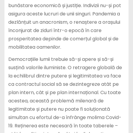
bunăstare economică și justiție. Indivizii nu-și pot
asigura aceste lucruri de unii singuri. Pandemia a
dezlănțuit un anacronism, o renaștere a orașului
înconjurat de ziduri într-o epocă în care
prosperitatea depinde de comerțul global și de
mobilitatea oamenilor.
Democrațiile lumii trebuie să-și apere și să-și
susțină valorile iluministe. O retragere globală de
la echilibrul dintre putere și legitimitatea va face
ca contractul social să se dezintegreze atât pe
plan intern, cât și pe plan internațional. Cu toate
acestea, această problemă milenară de
legitimitate și putere nu poate fi soluționată
simultan cu efortul de-a înfrânge molima Covid-
19. Reținerea este necesară în toate taberele –