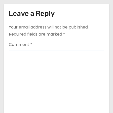
putea redeveni principala rută
pentru exportul cerealelor
n
Leave a Reply
Your email address will not be published.
Required fields are marked
*
Comment
*