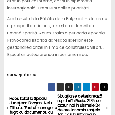
atât în politica internă, cât și în diplomația
internațională. Trebuie stabilite priorități.
Am trecut de la Bătălia de la Bulge într-o lume cu
o prosperitate în creștere și cu o demnitate
umană sporită. Acum, trăim o perioadă epocală.
Provocarea istorică adresată liderilor este
gestionarea crizei în timp ce construiesc viitorul.
Eșecul ar putea arunca în aer omenirea.
sursa:puterea
Situația se deteriorează
P
Haos total la Spitalul
rapid și în Rusia: 2186 de
Judeţean Focşani. Nelu
cazuri noi în ultimele 24
o
Tătaru: “Fostul manager a
de ore, iar ambulanțele
fugit cu documente, cu
fac cozi la intrarea în