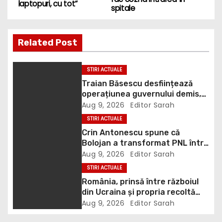
laptopuri, cu tot”
s
spitale
t
Related Post
n
a
STIRI ACTUALE
Traian Băsescu desființează
v
operațiunea guvernului demis,
Bolojan, de scufundare a
Aug 9, 2026
Editor Sarah
i
barjelor în Dunăre: „Este o
STIRI ACTUALE
improvizație”
g
Crin Antonescu spune că
Bolojan a transformat PNL într-
a
un satelit USR, asemănător
Aug 9, 2026
Editor Sarah
fostului club de fotbal Dinamo
STIRI ACTUALE
t
Victoria, care a aparținut Miliției
România, prinsă între războiul
din Ucraina și propria recoltă
i
record: Rusia lovește porturile
Aug 9, 2026
Editor Sarah
ucrainene, iar țara noastră ar
o