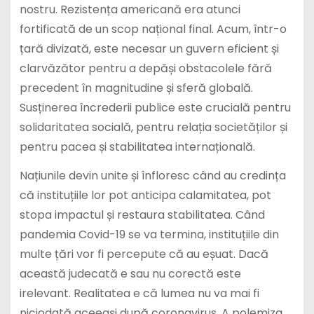
nostru. Rezistența americană era atunci
fortificată de un scop național final. Acum, într-o
țară divizată, este necesar un guvern eficient și
clarvăzător pentru a depăși obstacolele fără
precedent în magnitudine și sferă globală.
Susținerea încrederii publice este crucială pentru
solidaritatea socială, pentru relația societăților și
pentru pacea și stabilitatea internațională.
Națiunile devin unite și înfloresc când au credința
că instituțiile lor pot anticipa calamitatea, pot
stopa impactul și restaura stabilitatea. Când
pandemia Covid-19 se va termina, instituțiile din
multe țări vor fi percepute că au eșuat. Dacă
această judecată e sau nu corectă este
irelevant. Realitatea e că lumea nu va mai fi
niciodată aceeași după coronavirus. A polemiza