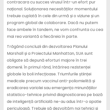
contracara cu succes virusul într-un efort pur
național. Soluționarea necesităților momentului
trebuie cuplată în cele din urmă și o viziune și un
program global de colaborare. Dacă nu putem
face ambele în tandem, ne vom confrunta cu cea
mai rea variantă a fiecăreia în parte.
Trăgând concluzii din dezvoltarea Planului
Marshall și a Proiectului Manhattan, SUA sunt
obligate să depună eforturi majore în trei
domenii. În primul rând, întărirea rezistenței
globale la boli infecțioase. Triumfurile științei
medicale precum vaccinul anti-poliomielită și
eradicarea variolei sau emergența minunățiilor
statistico-tehnice privind diagnosticarea pe bază
de inteligență artificială ne-au adus într-o apatie
periculoasă. Trebuie să dezvoltăm noi tehnici și