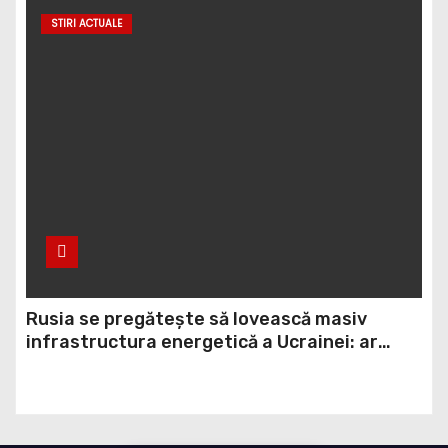
exportul cerealelor
STIRI ACTUALE
Rusia se pregătește să lovească masiv
infrastructura energetică a Ucrainei: ar
putea folosi rachete balistice din rezerva
strategică (ISW)