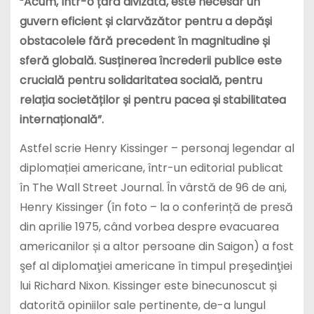
“Acum, într-o țară divizată, este necesar un
guvern eficient și clarvăzător pentru a depăși
obstacolele fără precedent în magnitudine și
sferă globală. Susținerea încrederii publice este
crucială pentru solidaritatea socială, pentru
relația societăților și pentru pacea și stabilitatea
internațională”.
Astfel scrie Henry Kissinger – personaj legendar al
diplomației americane, într-un editorial publicat
în The Wall Street Journal. În vârstă de 96 de ani,
Henry Kissinger (în foto – la o conferință de presă
din aprilie 1975, când vorbea despre evacuarea
americanilor și a altor persoane din Saigon) a fost
şef al diplomaţiei americane în timpul preşedinţiei
lui Richard Nixon. Kissinger este binecunoscut și
datorită opiniilor sale pertinente, de-a lungul