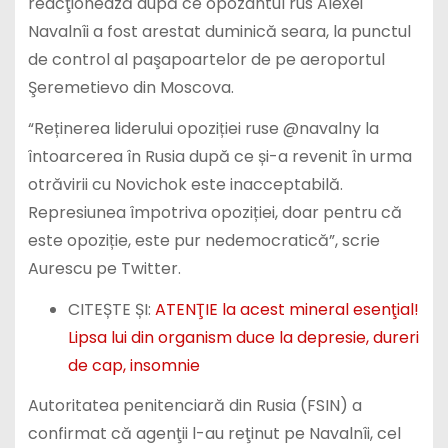
reacţionează după ce opozantul rus Alexei
Navalnîi a fost arestat duminică seara, la punctul
de control al paşapoartelor de pe aeroportul
Şeremetievo din Moscova.
“Reținerea liderului opoziției ruse @navalny la
întoarcerea în Rusia după ce și-a revenit în urma
otrăvirii cu Novichok este inacceptabilă.
Represiunea împotriva opoziției, doar pentru că
este opoziție, este pur nedemocratică”, scrie
Aurescu pe Twitter.
CITEȘTE ȘI:
ATENŢIE la acest mineral esenţial!
Lipsa lui din organism duce la depresie, dureri
de cap, insomnie
Autoritatea penitenciară din Rusia (FSIN) a
confirmat că agenţii l-au reţinut pe Navalnîi, cel