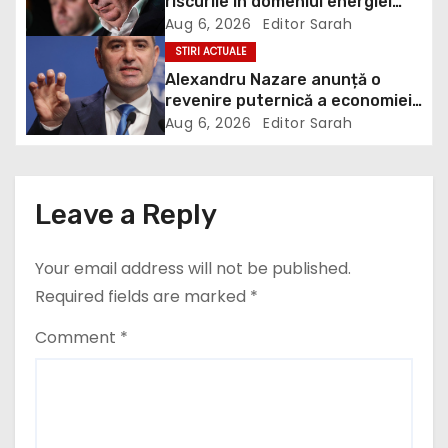
riscurile în domeniul energiei
a
electrice. Ce a decis Guvernul
Aug 6, 2026
Editor Sarah
STIRI ACTUALE
t
Alexandru Nazare anunță o
revenire puternică a economiei
i
în 2027: Inflația va scădea,
Aug 6, 2026
Editor Sarah
consumul va crește
o
n
Leave a Reply
Your email address will not be published.
Required fields are marked
*
Comment
*