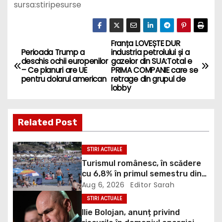
sursa:stiripesurse
Franța LOVEȘTE DUR
P
Perioada Trump a
industria petrolului și a
deschis ochii europenilor
gazelor din SUA:Total e
o
– Ce planuri are UE
PRIMA COMPANIE care se
pentru dolarul american
retrage din grupul de
s
lobby
t
Related Post
n
a
STIRI ACTUALE
Turismul românesc, în scădere
v
cu 6,8% în primul semestru din
2026
Aug 6, 2026
Editor Sarah
i
STIRI ACTUALE
g
Ilie Bolojan, anunț privind