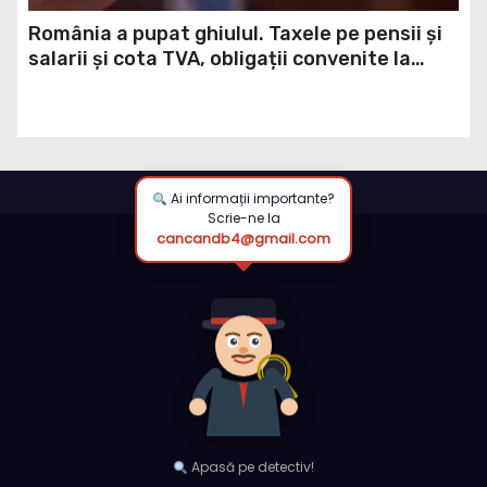
România a pupat ghiulul. Taxele pe pensii și
salarii și cota TVA, obligații convenite la
Washington printr-un Acord semnat pe 16
aprilie / DOCUMENT
Ai informații importante?
Scrie-ne la
cancandb4@gmail.com
Apasă pe detectiv!