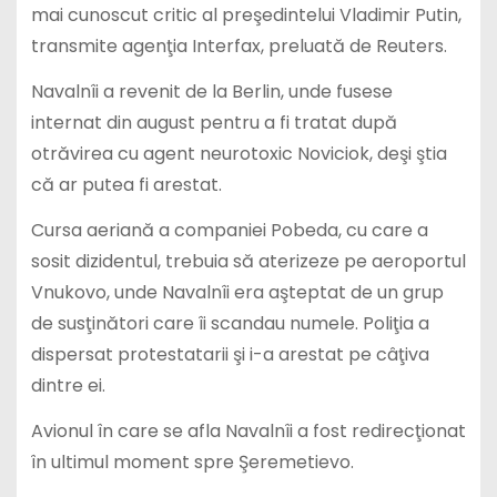
mai cunoscut critic al preşedintelui Vladimir Putin,
transmite agenţia Interfax, preluată de Reuters.
Navalnîi a revenit de la Berlin, unde fusese
internat din august pentru a fi tratat după
otrăvirea cu agent neurotoxic Noviciok, deşi ştia
că ar putea fi arestat.
Cursa aeriană a companiei Pobeda, cu care a
sosit dizidentul, trebuia să aterizeze pe aeroportul
Vnukovo, unde Navalnîi era aşteptat de un grup
de susţinători care îi scandau numele. Poliţia a
dispersat protestatarii şi i-a arestat pe câţiva
dintre ei.
Avionul în care se afla Navalnîi a fost redirecţionat
în ultimul moment spre Şeremetievo.