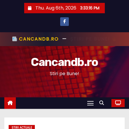
S
Thu. Aug 6th, 2026
3:33:17 PM
k
i
p
t
CANCANDB.RO
—
ȘTIRI PE BUNE!
o
c
Cancandb.ro
o
n
Stiri pe Bune!
t
e
n
t
STIRI ACTUALE