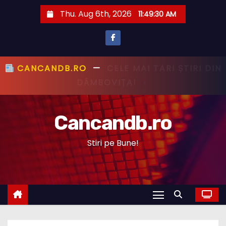
S
Thu. Aug 6th, 2026
11:49:31 AM
k
i
p
t
CANCANDB.RO
—
PRIMUL CU ȘTIREA,
o
PRIMUL CU ADEVĂRUL!
c
o
Cancandb.ro
n
t
Stiri pe Bune!
e
n
t