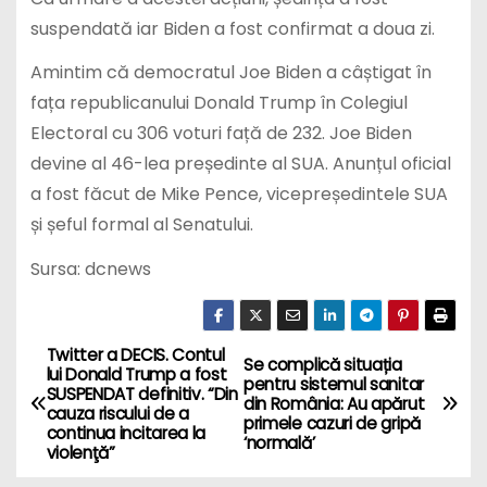
suspendată iar Biden a fost confirmat a doua zi.
Amintim că democratul Joe Biden a câștigat în
fața republicanului Donald Trump în Colegiul
Electoral cu 306 voturi față de 232. Joe Biden
devine al 46-lea președinte al SUA. Anunțul oficial
a fost făcut de Mike Pence, vicepreședintele SUA
și șeful formal al Senatului.
Sursa: dcnews
Twitter a DECIS. Contul
P
Se complică situația
lui Donald Trump a fost
pentru sistemul sanitar
SUSPENDAT definitiv. “Din
o
din România: Au apărut
cauza riscului de a
primele cazuri de gripă
continua incitarea la
‘normală’
s
violenţă”