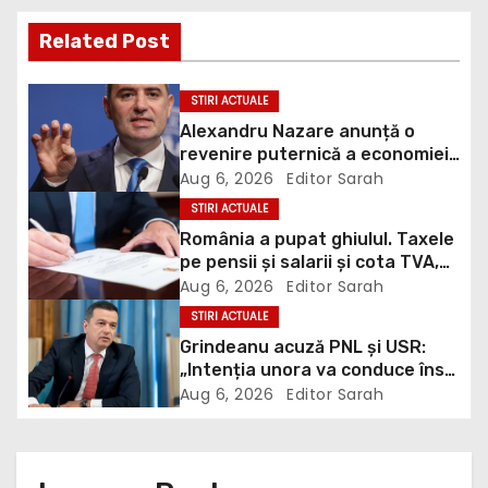
t
Related Post
n
a
STIRI ACTUALE
Alexandru Nazare anunță o
v
revenire puternică a economiei
în 2027: Inflația va scădea,
Aug 6, 2026
Editor Sarah
i
consumul va crește
STIRI ACTUALE
g
România a pupat ghiulul. Taxele
pe pensii și salarii și cota TVA,
a
obligații convenite la
Aug 6, 2026
Editor Sarah
Washington printr-un Acord
STIRI ACTUALE
t
semnat pe 16 aprilie /
Grindeanu acuză PNL și USR:
DOCUMENT
„Intenția unora va conduce însă
i
la pierderea banilor”
Aug 6, 2026
Editor Sarah
o
n