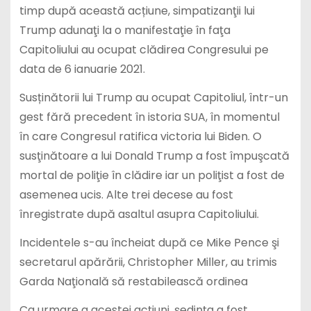
timp după această acțiune, simpatizanţii lui
Trump adunaţi la o manifestaţie în faţa
Capitoliului au ocupat clădirea Congresului pe
data de 6 ianuarie 2021.
Susținătorii lui Trump au ocupat Capitoliul, într-un
gest fără precedent în istoria SUA, în momentul
în care Congresul ratifica victoria lui Biden. O
susţinătoare a lui Donald Trump a fost împuşcată
mortal de poliţie în clădire iar un poliţist a fost de
asemenea ucis. Alte trei decese au fost
înregistrate după asaltul asupra Capitoliului.
Incidentele s-au încheiat după ce Mike Pence şi
secretarul apărării, Christopher Miller, au trimis
Garda Naţională să restabilească ordinea
Ca urmare a acestei acțiuni, ședința a fost