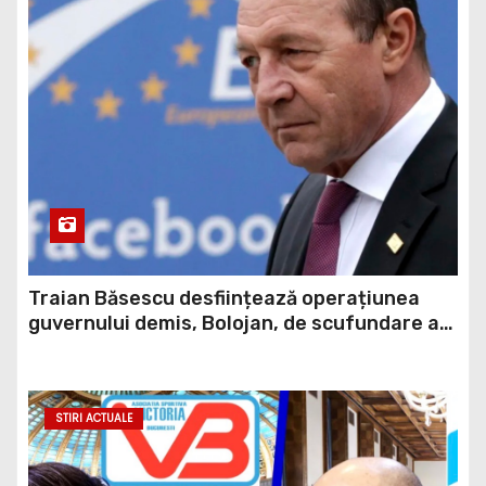
Traian Băsescu desființează operațiunea
guvernului demis, Bolojan, de scufundare a
barjelor în Dunăre: „Este o improvizație”
STIRI ACTUALE