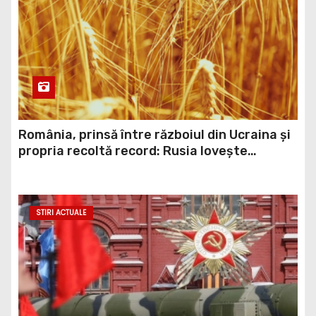
România, prinsă între războiul din Ucraina și
propria recoltă record: Rusia lovește
porturile ucrainene, iar țara noastră ar
putea redeveni principala rută pentru
exportul cerealelor
STIRI ACTUALE