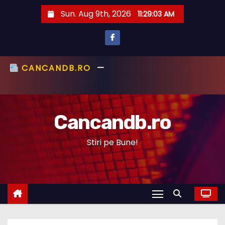
S
Sun. Aug 9th, 2026
11:29:03 AM
k
i
p
t
CANCANDB.RO
—
ȘTIRI PE BUNE!
o
c
Cancandb.ro
o
n
Stiri pe Bune!
t
e
n
t
STIRI ACTUALE