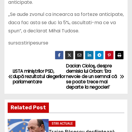
„Se aude zvonul ca incearca sa forteze anticipate,
daca fac asta se duc la 5%, ascultati-ma ce va
spun”, a declarat Mihai Tudose.
sursa:stiripesurse
Dacian Cioloş, despre
P
LISTA miniștrilor PSD,
demisia lui Orban: ‘Era
după rezultatul alegerilor
nevoie de un semnal că
o
parlamentare
se poate trece mai
departe la negocieri’
s
t
Related Post
n
STIRI ACTUALE
a
Traian Băsescu desființează
operațiunea guvernului demis,