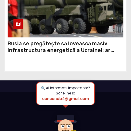
Rusia se pregătește să lovească masiv
infrastructura energetică a Ucrainei: ar
putea folosi rachete balistice din rezerva
strategică (ISW)
Ai informații importante?
Scrie-ne la
cancandb4@gmail.com