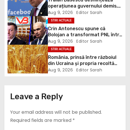
v
Bolojan, de scufundare a
Aug 9, 2026
Editor Sarah
barjelor în Dunăre: „Este o
i
STIRI ACTUALE
improvizație”
Crin Antonescu spune că
g
Bolojan a transformat PNL într-
un satelit USR, asemănător
Aug 9, 2026
Editor Sarah
a
fostului club de fotbal Dinamo
STIRI ACTUALE
Victoria, care a aparținut Miliției
România, prinsă între războiul
t
din Ucraina și propria recoltă
record: Rusia lovește porturile
i
Aug 9, 2026
Editor Sarah
ucrainene, iar țara noastră ar
putea redeveni principala rută
o
pentru exportul cerealelor
n
Leave a Reply
Your email address will not be published.
Required fields are marked
*
Comment
*