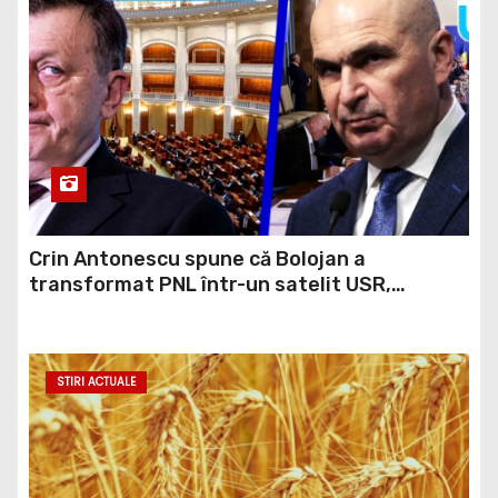
Crin Antonescu spune că Bolojan a
transformat PNL într-un satelit USR,
asemănător fostului club de fotbal Dinamo
Victoria, care a aparținut Miliției
STIRI ACTUALE