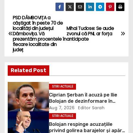
PSD DÂMBOVIȚA a
P
câștigat în peste 70 de
localități din județul
Mihai Tudose: Se aude
o
Dâmbovița. Vă
zvonul că PNL ar forța
prezentăm procentele în
anticipate
s
fiecare localitate din
județ
t
n
Related Post
a
STIRI ACTUALE
v
Ciprian Șerban îl acuză pe Ilie
Bolojan de dezinformare în
i
scandalul proiectului Bala II: „A
Aug 7, 2026
Editor Sarah
fost blocat de Comisia
STIRI ACTUALE
g
Europeană, nu abandonat”
Bolojan respinge acuzațiile
privind golirea barajelor și apără