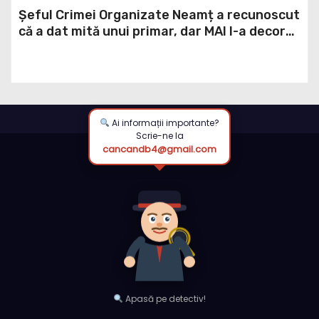
Șeful Crimei Organizate Neamț a recunoscut
că a dat mită unui primar, dar MAI l-a decorat
în loc să-l demită
Ai informații importante?
Scrie-ne la
cancandb4@gmail.com
Apasă pe detectiv!