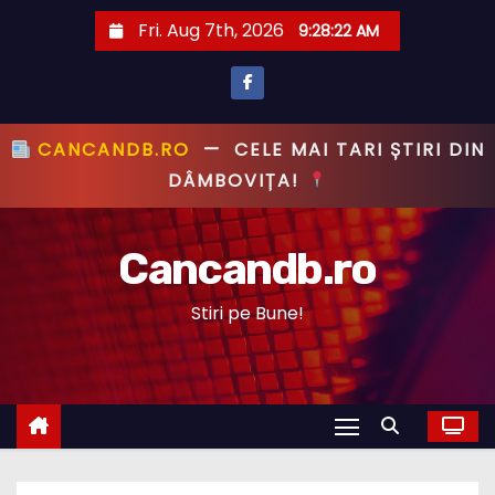
S
Fri. Aug 7th, 2026
9:28:23 AM
k
i
p
t
CANCANDB.RO
—
PRIMUL CU ȘTIREA,
o
PRIMUL CU ADEVĂRUL!
c
o
Cancandb.ro
n
t
Stiri pe Bune!
e
n
t