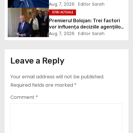
a
renunțarea la cărbune: „Era o
Aug 7, 2026
Editor Sarah
necesitate economică”
t
STIRI ACTUALE
Premierul Bolojan: Trei factori
i
vor influența deciziile agențiilor
de rating privind România
Aug 7, 2026
Editor Sarah
o
n
Leave a Reply
Your email address will not be published.
Required fields are marked
*
Comment
*