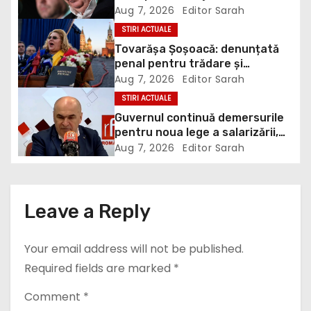
Victoria. Verdictul lui Bogdan
Aug 7, 2026
Editor Sarah
i
Chirieac
STIRI ACTUALE
g
Tovarășa Șoșoacă: denunțată
penal pentru trădare și
a
comunicarea de informații false
Aug 7, 2026
Editor Sarah
STIRI ACTUALE
t
Guvernul continuă demersurile
pentru noua lege a salarizării,
i
deși sindicatele se opun
Aug 7, 2026
Editor Sarah
categoric. Bolojan anunță când
o
ar putea fi depusă în Parlament
n
Leave a Reply
Your email address will not be published.
Required fields are marked
*
Comment
*