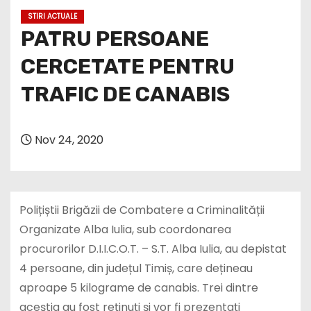
STIRI ACTUALE
PATRU PERSOANE
CERCETATE PENTRU
TRAFIC DE CANABIS
Nov 24, 2020
Polițiștii Brigăzii de Combatere a Criminalității
Organizate Alba Iulia, sub coordonarea
procurorilor D.I.I.C.O.T. – S.T. Alba Iulia, au depistat
4 persoane, din județul Timiș, care dețineau
aproape 5 kilograme de canabis. Trei dintre
aceștia au fost reținuți și vor fi prezentați