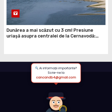
Dunărea a mai scăzut cu 3 cm! Presiune
uriașă asupra centralei de la Cernavodă:
reactorul 2 riscă să fie închis
Ai informații importante?
Scrie-ne la
cancandb4@gmail.com