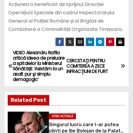
Acțiunea a beneficiat de sprijinul Direcției
Operațiuni Speciale din cadrul Inspectoratului
General al Poliției Române și al Brigăzii de
Combatere a Criminalității Organizate Timișoara.
VIDEO Alexandru Rafila
P
critică ideea de preluare
CERCETAŢI PENTRU
a spitalelor la Ministerul
o
COMITEREA A ZECE
Sănătății: ‘Asistăm la un
INFRACŢIUNI DE FURT
asalt pur şi simplu
s
demagogic’
t
Related Post
n
a
STIRI ACTUALE
Singurul lucru care l-ar putea
v
clinti pe Ilie Bolojan de la Palatul