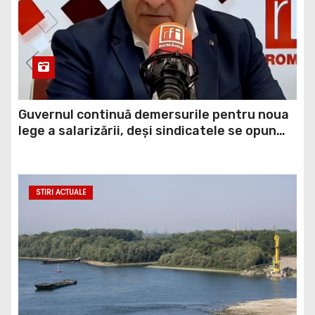
Guvernul continuă demersurile pentru noua
lege a salarizării, deși sindicatele se opun
categoric. Bolojan anunță când ar putea fi
depusă în Parlament
STIRI ACTUALE