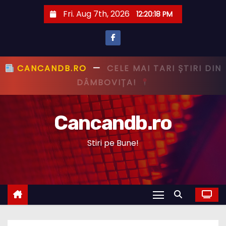
S
Fri. Aug 7th, 2026
12:20:19 PM
k
i
p
t
CANCANDB.RO
—
PRIMUL CU ȘTIREA,
o
PRIMUL CU ADEVĂRUL!
c
o
Cancandb.ro
n
t
Stiri pe Bune!
e
n
t