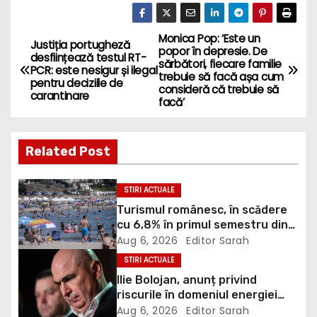
Monica Pop: ‘Este un
P
Justiția portugheză
popor în depresie. De
desființează testul RT-
sărbători, fiecare familie
o
PCR: este nesigur și ilegal
trebuie să facă așa cum
pentru deciziile de
consideră că trebuie să
carantinare
s
facă’
t
Related Post
n
a
STIRI ACTUALE
Turismul românesc, în scădere
v
cu 6,8% în primul semestru din
2026
Aug 6, 2026
Editor Sarah
i
STIRI ACTUALE
g
Ilie Bolojan, anunț privind
riscurile în domeniul energiei
a
electrice. Ce a decis Guvernul
Aug 6, 2026
Editor Sarah