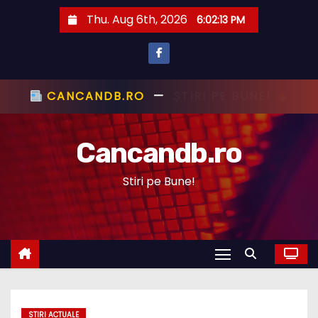
S
Thu. Aug 6th, 2026
6:02:14 PM
k
i
p
t
CANCANDB.RO
—
ȘTIRI PE BUNE!
o
c
Cancandb.ro
o
n
Stiri pe Bune!
t
e
n
t
STIRI ACTUALE