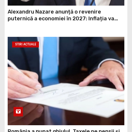
Alexandru Nazare anunță o revenire
puternică a economiei în 2027: Inflația va
scădea, consumul va crește
STIRI ACTUALE
România a pupat ghiulul. Taxele pe pensii și