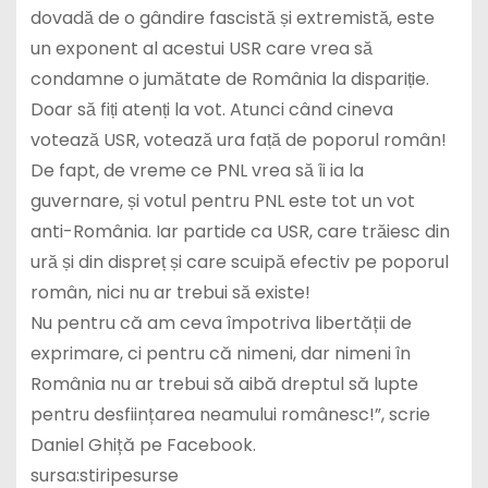
dovadă de o gândire fascistă și extremistă, este
un exponent al acestui USR care vrea să
condamne o jumătate de România la dispariție.
Doar să fiți atenți la vot. Atunci când cineva
votează USR, votează ura față de poporul român!
De fapt, de vreme ce PNL vrea să îi ia la
guvernare, și votul pentru PNL este tot un vot
anti-România. Iar partide ca USR, care trăiesc din
ură și din dispreț și care scuipă efectiv pe poporul
român, nici nu ar trebui să existe!
Nu pentru că am ceva împotriva libertății de
exprimare, ci pentru că nimeni, dar nimeni în
România nu ar trebui să aibă dreptul să lupte
pentru desființarea neamului românesc!”, scrie
Daniel Ghiță pe Facebook.
sursa:stiripesurse