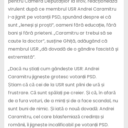
pentru Camera Deputaților la Ilfov, reacționează
virulent după ce membrul USR Andrei Caramitru
i-a jignit pe votanții PSD, spunând despre ei că
sunt „leneși și proști”, oameni fără educație, fără
bani și fără prieteni. „Caramitru ar trebui să se
caute la doctor”, susține Ghiță, adăugând că
membrul USR „dă dovadă de o gândire fascistă și
extremistă”.
„Dacă nu știați cum gândește USR: Andrei
Caramitru jignește grotesc votanții PSD.
Știam că că cei de la USR sunt plini de ură și
frustrare. Că sunt spălați pe creier. Și că, în afară
de a fura voturi, de a minți și de a face scandal, nu
sunt buni de nimic. Și iată o nouă dovadă: Andrei
Caramitru, cel care blasfemiază credința și
românii, îi jignește incalificabil pe votanții PSD.