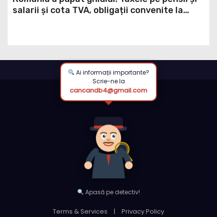
salarii și cota TVA, obligații convenite la
Washington printr-un Acord semnat pe 16
aprilie / DOCUMENT
Ai informații importante?
Scrie-ne la
cancandb4@gmail.com
Apasă pe detectiv!
Terms & Services
|
Privacy Policy