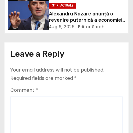
STIRI ACTUALE
t
Alexandru Nazare anunță o
revenire puternică a economiei
i
în 2027: Inflația va scădea,
Aug 6, 2026
Editor Sarah
consumul va crește
o
n
Leave a Reply
Your email address will not be published.
Required fields are marked
*
Comment
*