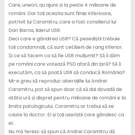
Care, uneori, au ajuns și la peste 4 milioane de
români. Dar toți aceștia sunt ființe inferioare,
potrivit lui Caramitru, care a fost consilierul lui
Dan Barna, liderul USR.
Deci care e gândirea USR? Că pesediștii trebuie
toți condamnați, că sunt cetățeni de rang inferior.
Și ce să facem ca să fie USR mulțumit? Să îi dăm
pe români care votează PSD afară din țară? Să îi
executăm, ca să poată USR să conducă România?
Mi-e greu să reproduc aberațiile lui Andrei
Caramitru, pot să spun doar că să dai dovadă de
atâta ură și dispreț pentru milioane de români e la
limita patologicului. Caramitru ar trebui să se
caute la doctor. El și toți useriștii care gândesc ca
el.
Nu mă feresc să spun că Andrei Caramitru dă