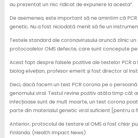
au prezentat un risc ridicat de expunere la acesta”.
De asemenea, este important să ne amintim că PCR a 
genetic. Nu a fost niciodată menit să fie un instrumen
Testele standard ale coronavirusului aruncă zilnic u
protocoalelor OMS defecte, care sunt concepute pentru
Acest fapt despre falsele pozitive ale testelor PCR a
biolog elvețian, profesor emerit și fost director al Ins
Deci, dacă facem un test PCR corona pe o persoană i
genomului viral. Testul revine pozitiv atâta timp cât a
infecțioase sunt de mult moarte, un test corona poat
parte din materialul genetic viral suficient [pentru a f
Anterior, protocolul de testare al OMS a fost chiar p
Finlanda. (Health Impact News)