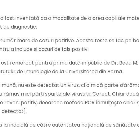
fost inventată ca o modalitate de a crea copii ale mater
t de diagnostic.
n număr mare de cazuri pozitive. Aceste teste se fac pe b
 a include și cazuri de fals pozitiv.
 fost remarcat pentru prima dată în public de Dr. Beda M. 
titutului de Imunologie de la Universitatea din Berna.
mună, nu este detectat un virus, ci o mică parte sfărâm
u rămas mici părți sparte ale virusului. Corect: Chiar dacă 
e reveni pozitiv, deoarece metoda PCR înmulțește chiar ș
i detectat].
us la îndoială de către autoritatea națională de sănătate 