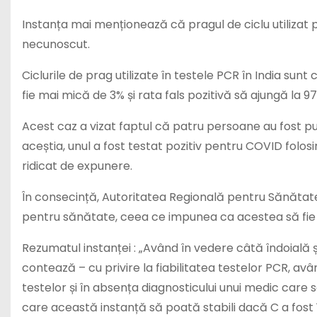
Instanța mai menționează că pragul de ciclu utilizat 
necunoscut.
Ciclurile de prag utilizate în testele PCR în India sunt
fie mai mică de 3% și rata fals pozitivă să ajungă la 9
Acest caz a vizat faptul că patru persoane au fost p
aceștia, unul a fost testat pozitiv pentru COVID folosin
ridicat de expunere.
În consecință, Autoritatea Regională pentru Sănătate 
pentru sănătate, ceea ce impunea ca acestea să fie 
Rezumatul instanței : „Având în vedere câtă îndoială ș
contează – cu privire la fiabilitatea testelor PCR, avân
testelor și în absența diagnosticului unui medic care să
care această instanță să poată stabili dacă C a fost 