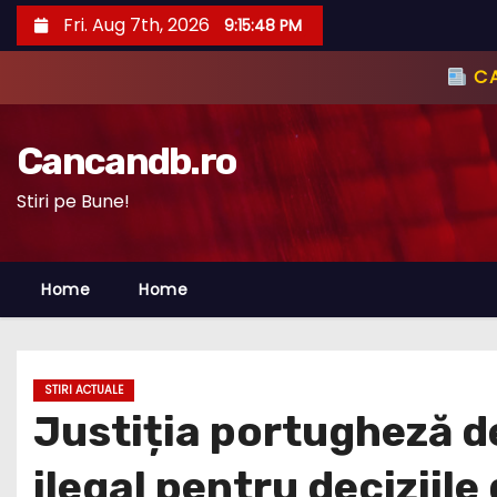
S
Fri. Aug 7th, 2026
9:15:49 PM
k
i
p
t
Cancandb.ro
o
c
Stiri pe Bune!
o
n
Home
Home
t
e
n
t
STIRI ACTUALE
Justiția portugheză de
ilegal pentru deciziile