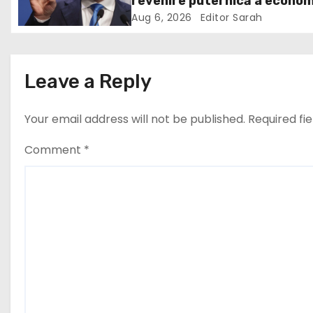
revenire puternică a econom
g
în 2027: Inflația va scădea,
Aug 6, 2026
Editor Sarah
a
consumul va crește
t
Leave a Reply
i
Your email address will not be published.
Required fi
o
n
Comment
*