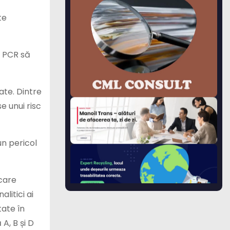
te
ui PCR să
ate. Dintre
e unui risc
un pericol
 care
litici ai
tate în
A, B și D