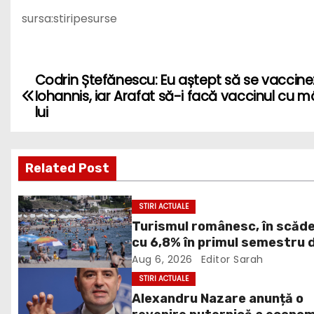
sursa:stiripesurse
Codrin Ștefănescu: Eu aștept să se vaccine
P
Iohannis, iar Arafat să-i facă vaccinul cu 
o
lui
s
Related Post
t
n
STIRI ACTUALE
Turismul românesc, în scăd
a
cu 6,8% în primul semestru 
v
2026
Aug 6, 2026
Editor Sarah
STIRI ACTUALE
i
Alexandru Nazare anunță o