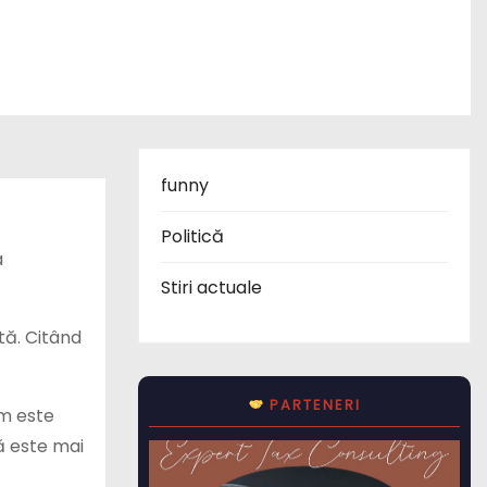
funny
Politică
a
Stiri actuale
tă. Citând
PARTENERI
um este
ă este mai