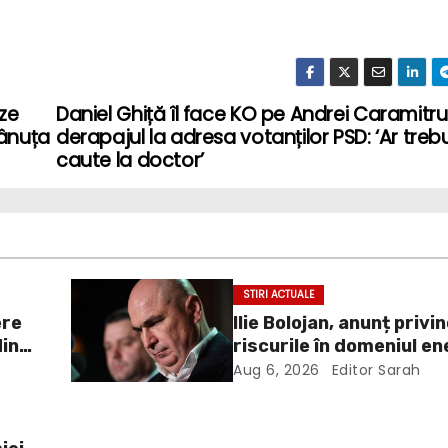
ze
Daniel Ghiță îl face KO pe Andrei Caramitr
mânuța
derapajul la adresa votanților PSD: ‘Ar treb
caute la doctor’
STIRI ACTUALE
ere
Ilie Bolojan, anunț privi
din
riscurile în domeniul en
electrice. Ce a decis G
Aug 6, 2026
Editor Sarah