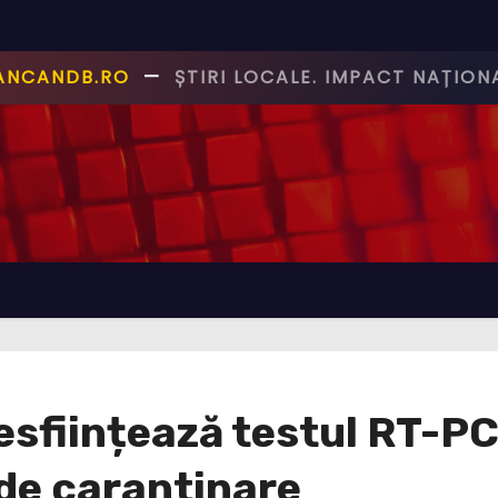
CANCANDB.RO
—
ȘTIRI PE BUNE!
sființează testul RT-PCR
 de carantinare