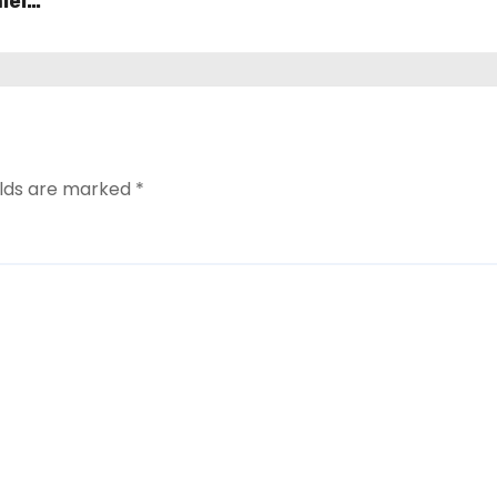
iei
elds are marked
*