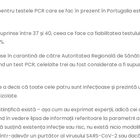
pentru testele PCR care se fac în prezent în Portugalia es
 cuprinse între 37 și 40, ceea ce face ca fiabilitatea testul
7%.
use în carantină de către Autoritatea Regională de Sănăt
d un test PCR; celelalte trei au fost considerate a fi supus
a decis că toate cele patru sunt infecțioase și prezintă 
izolate.
tiințifică există – așa cum au exprimat experții, adică cei
d în vedere lipsa de informații referitoare la parametrii ana
 susțină existența infecție sau risc, nu există nicio modali
într-adevăr un purtător al virusului SARS-CoV-2 sau dacă 