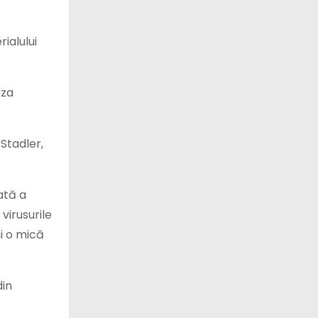
ialului
aza
Stadler,
ată a
virusurile
i o mică
din