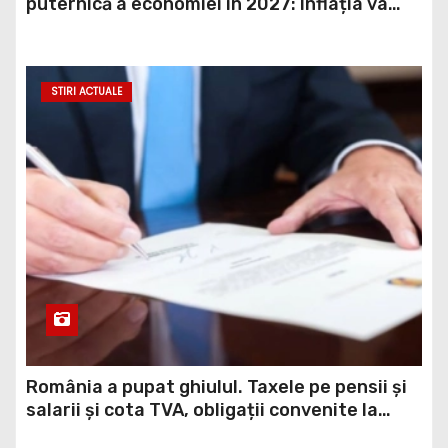
puternică a economiei în 2027: Inflația va
scădea, consumul va crește
STIRI ACTUALE
România a pupat ghiulul. Taxele pe pensii și
salarii și cota TVA, obligații convenite la
Washington printr-un Acord semnat pe 16