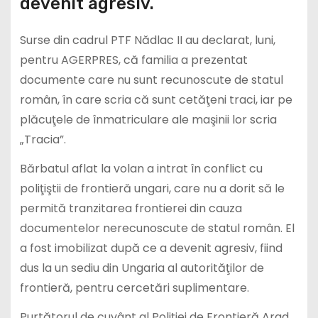
devenit agresiv.
Surse din cadrul PTF Nădlac II au declarat, luni,
pentru AGERPRES, că familia a prezentat
documente care nu sunt recunoscute de statul
român, în care scria că sunt cetăţeni traci, iar pe
plăcuţele de înmatriculare ale maşinii lor scria
„Tracia”.
Bărbatul aflat la volan a intrat în conflict cu
poliţiştii de frontieră ungari, care nu a dorit să le
permită tranzitarea frontierei din cauza
documentelor nerecunoscute de statul român. El
a fost imobilizat după ce a devenit agresiv, fiind
dus la un sediu din Ungaria al autorităţilor de
frontieră, pentru cercetări suplimentare.
Purtătorul de cuvânt al Poliţiei de Frontieră Arad,