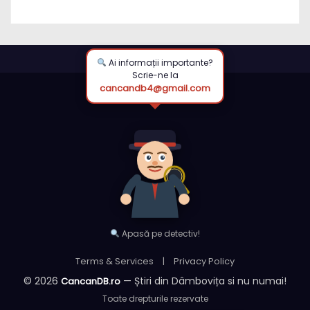
aprilie / DOCUMENT
Ai informații importante?
Scrie-ne la
cancandb4@gmail.com
Apasă pe detectiv!
Terms & Services
|
Privacy Policy
© 2026
— Știri din Dâmbovița si nu numai!
CancanDB.ro
Toate drepturile rezervate