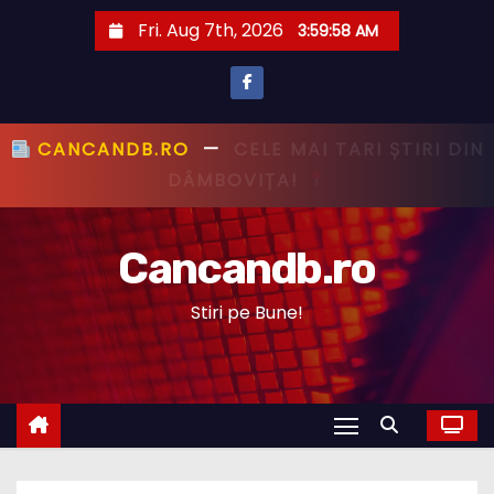
S
Fri. Aug 7th, 2026
3:59:59 AM
k
i
p
t
CANCANDB.RO
—
PRIMUL CU ȘTIREA,
o
PRIMUL CU ADEVĂRUL!
c
o
Cancandb.ro
n
t
Stiri pe Bune!
e
n
t