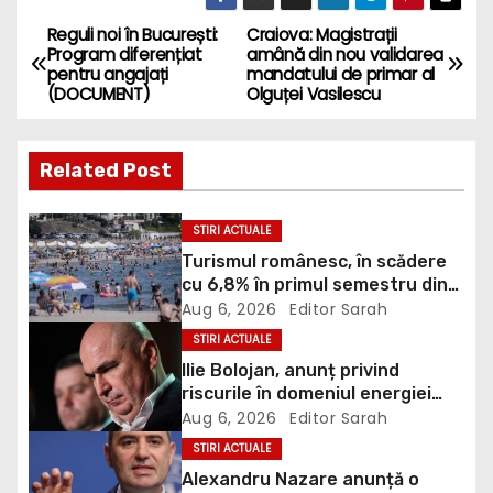
Reguli noi în București:
Craiova: Magistrații
P
Program diferențiat
amână din nou validarea
pentru angajați
mandatului de primar al
o
(DOCUMENT)
Olguței Vasilescu
s
Related Post
t
n
STIRI ACTUALE
Turismul românesc, în scădere
a
cu 6,8% în primul semestru din
2026
Aug 6, 2026
Editor Sarah
v
STIRI ACTUALE
i
Ilie Bolojan, anunț privind
riscurile în domeniul energiei
g
electrice. Ce a decis Guvernul
Aug 6, 2026
Editor Sarah
STIRI ACTUALE
a
Alexandru Nazare anunță o