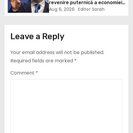
t
revenire puternică a economiei
în 2027: Inflația va scădea,
Aug 6, 2026
Editor Sarah
i
consumul va crește
o
Leave a Reply
n
Your email address will not be published.
Required fields are marked
*
Comment
*