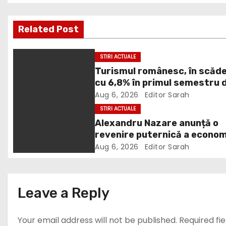
s
Related Post
t
n
STIRI ACTUALE
Turismul românesc, în scăd
a
cu 6,8% în primul semestru 
v
2026
Aug 6, 2026
Editor Sarah
STIRI ACTUALE
i
Alexandru Nazare anunță o
revenire puternică a econom
g
în 2027: Inflația va scădea,
Aug 6, 2026
Editor Sarah
a
consumul va crește
t
Leave a Reply
i
Your email address will not be published.
Required fi
o