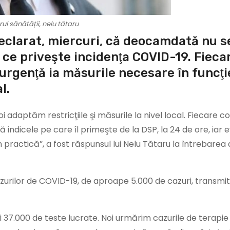
rul sănătății, nelu tătaru
 declarat, miercuri, că deocamdată nu s
ce priveşte incidenţa COVID-19. Fieca
 urgenţă ia măsurile necesare în funcţi
l.
i adaptăm restricţiile şi măsurile la nivel local. Fiecare c
indicele pe care îl primeşte de la DSP, la 24 de ore, iar 
 practică”, a fost răspunsul lui Nelu Tătaru la întrebarea
cazurilor de COVID-19, de aproape 5.000 de cazuri, transmi
 37.000 de teste lucrate. Noi urmărim cazurile de terapie 