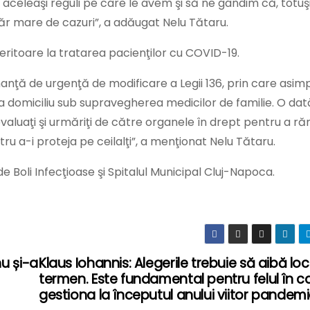
leaşi reguli pe care le avem şi să ne gândim că, totuşi,
r mare de cazuri”, a adăugat Nelu Tătaru.
referitoare la tratarea pacienţilor cu COVID-19.
nţă de urgenţă de modificare a Legii 136, prin care asim
 la domiciliu sub supravegherea medicilor de familie. O dată
 evaluaţi şi urmăriţi de către organele în drept pentru a r
tru a-i proteja pe ceilalţi”, a menţionat Nelu Tătaru.
c de Boli Infecţioase şi Spitalul Municipal Cluj-Napoca.
u și-a
Klaus Iohannis: Alegerile trebuie să aibă loc
termen. Este fundamental pentru felul în 
gestiona la începutul anului viitor pandem