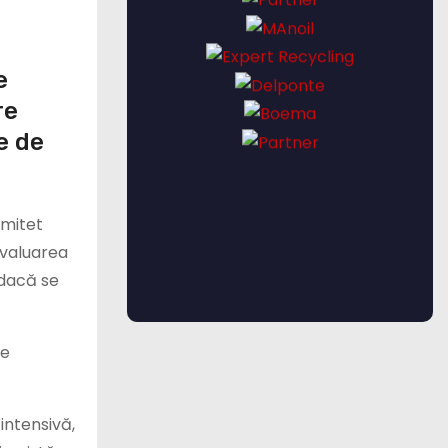
e
re
e de
omitet
evaluarea
 dacă se
te
intensivă,