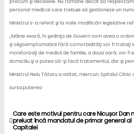
precum şi decesele. Nu rămâne decât să respectăm ace
personal medical care trebuie să gestioneze un numă
Ministrul s-a referit şi la noile modificări legislative 
„Mâine seară, în şedinţa de Guvern vom avea o ordona
şi oligosimptomaticii fără comorbidităţi vor fi trataţi
monitorizaţi de medicii de familie, a doua oară, vor fi
domiciliu şi a putea să-şi facă tratamentul, dar şi pen
Ministrul Nelu Tătaru a vizitat, miercuri, Spitalul Clini
sursa:puterea
Care este motivul pentru care Nicușor Dan n
P
preluat încă mandatul de primar general al
o
Capitalei