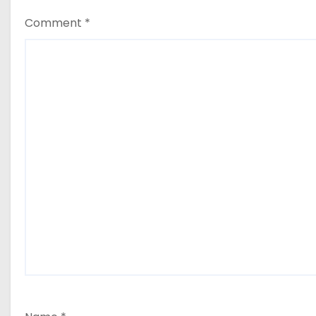
n
Comment
*