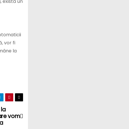
 există un
ptomaticii
, vor fi
ămâne la
 la
care vom
ia