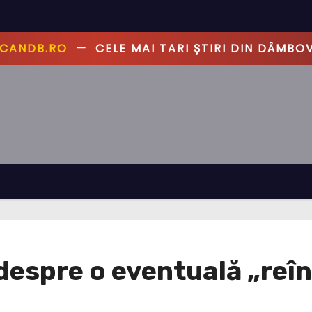
CANDB.RO
—
CELE MAI TARI ȘTIRI DIN DÂMBOV
despre o eventuală „reîn