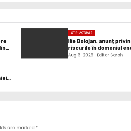
STIRI ACTUALE
ere
Ilie Bolojan, anunț privi
din
riscurile în domeniul en
electrice. Ce a decis G
Aug 6, 2026
Editor Sarah
iei
elds are marked
*