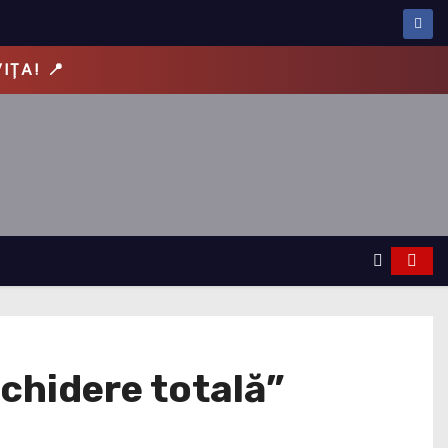
IȚA! 📍
chidere totală”