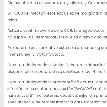
Din punctul meu de vedere, președintele și Guvernul
La 4.000 de infectări, este exclus să ne mai gândim l
mică.
Astăzi a venit motivarea de la CCR. Luni legea poate 
că după 4.000 de infectări, trebuie să avem o discuți
Proiectul de act normative este deja al unui coleg și o 
în emisiunea lui Victor Ciutacu.
Deputatul independent Adrian Dohotaru a depus la Se
alegerile parlamentare să se desfăşoare pe 14 martie 
Deputatul independent precizează că actualul conte
infectărilor cu noul coronavirus (SARS-CoV-2) atât în 
numitul „val 2”, mai puternic decât cel iniţial din pr
special secţiile de terapie intensivă care tratează p