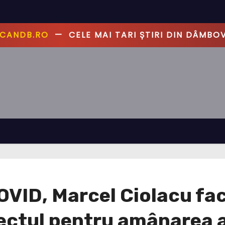
CANDB.RO
—
CELE MAI TARI ȘTIRI DIN DÂMBOV
COVID, Marcel Ciolacu 
iectul pentru amânarea a