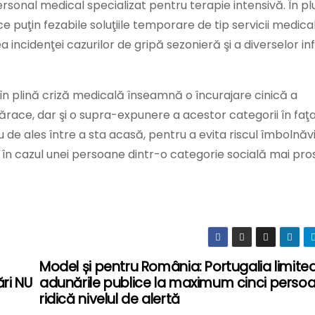
ersonal medical specializat pentru terapie intensivă. În pl
e puţin fezabile soluţiile temporare de tip servicii medica
incidenţei cazurilor de gripă sezonieră şi a diverselor inf
în plină criză medicală înseamnă o încurajare cinică a
ărace, dar şi o supra-expunere a acestor categorii în faţa 
e ales între a sta acasă, pentru a evita riscul îmbolnăviri
 în cazul unei persoane dintr-o categorie socială mai pro
Model și pentru România: Portugalia limite
ări NU
adunările publice la maximum cinci persoa
ridică nivelul de alertă