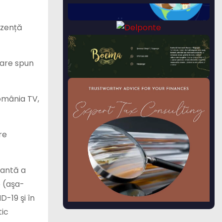
ezență
care spun
România TV,
re
mantă a
e (aşa-
D-19 şi în
tic