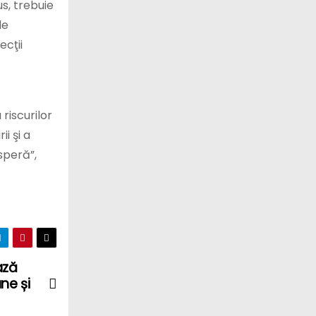
us, trebuie
le
ecţii
riscurilor
i şi a
speră”,
ază
ne și