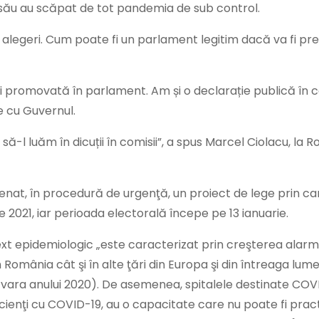
 său au scăpat de tot pandemia de sub control.
a alegeri. Cum poate fi un parlament legitim dacă va fi pr
fi promovată în parlament. Am și o declarație publică în 
e cu Guvernul.
să-l luăm în dicuții în comisii”, a spus Marcel Ciolacu, la 
nat, în procedură de urgenţă, un proiect de lege prin ca
2021, iar perioada electorală începe pe 13 ianuarie.
xt epidemiologic „este caracterizat prin creşterea alar
România cât şi în alte ţări din Europa şi din întreaga lum
imăvara anului 2020). De asemenea, spitalele destinate COVI
acienţi cu COVID-19, au o capacitate care nu poate fi prac