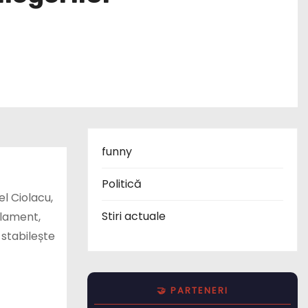
funny
Politică
l Ciolacu,
Stiri actuale
rlament,
 stabilește
🤝 PARTENERI