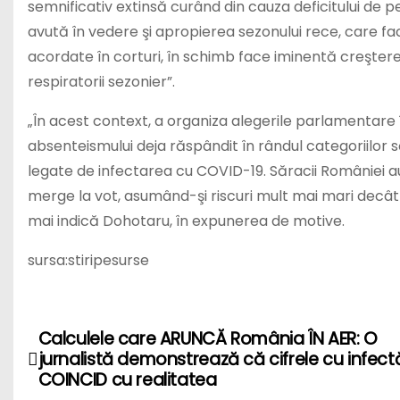
semnificativ extinsă curând din cauza deficitului de p
avută în vedere şi apropierea sezonului rece, care fac
acordate în corturi, în schimb face iminentă creşterea 
respiratorii sezonier”.
„În acest context, a organiza alegerile parlamentare 
absenteismului deja răspândit în rândul categoriilor s
legate de infectarea cu COVID-19. Săracii României au d
merge la vot, asumând-şi riscuri mult mai mari decât
mai indică Dohotaru, în expunerea de motive.
sursa:stiripesurse
Calculele care ARUNCĂ România ÎN AER: O
P
jurnalistă demonstrează că cifrele cu infect
o
COINCID cu realitatea