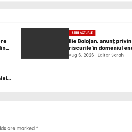
STIRI ACTUALE
ere
Ilie Bolojan, anunț privi
din
riscurile în domeniul en
electrice. Ce a decis G
Aug 6, 2026
Editor Sarah
iei
elds are marked
*