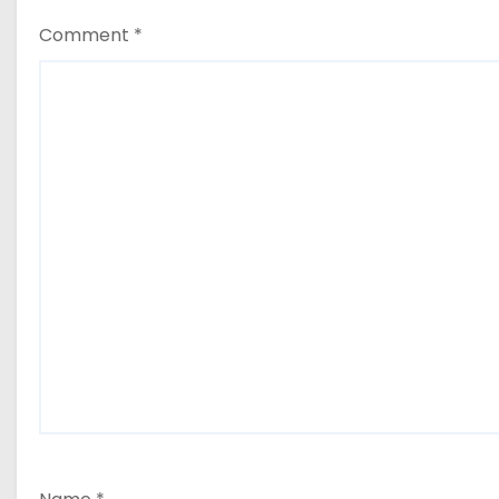
n
Comment
*