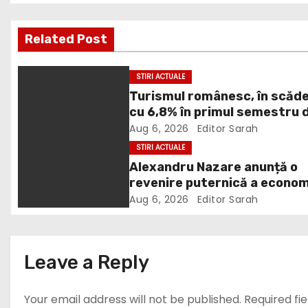
s
Related Post
t
n
STIRI ACTUALE
Turismul românesc, în scăd
a
cu 6,8% în primul semestru 
v
2026
Aug 6, 2026
Editor Sarah
STIRI ACTUALE
i
Alexandru Nazare anunță o
revenire puternică a econom
g
în 2027: Inflația va scădea,
Aug 6, 2026
Editor Sarah
a
consumul va crește
t
Leave a Reply
i
Your email address will not be published.
Required fi
o