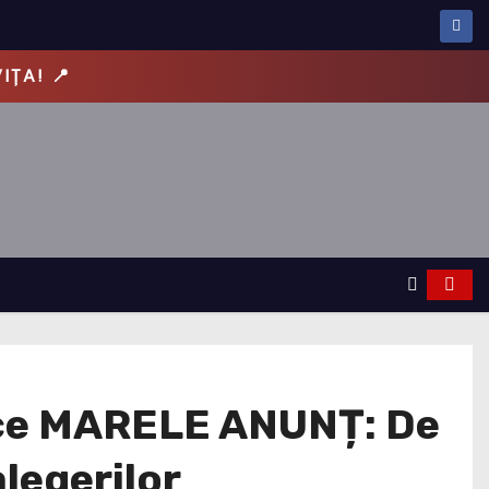
IȚA! 📍
face MARELE ANUNȚ: De
legerilor