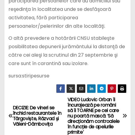
participarea persoanelor care au domiciliul sau
reşedinţa în localitatea unde se desfăşoară
activitatea, fără participarea
persoanelor/pelerinilor din alte localităţi.
O altă prevedere a hotărârii CNSU stabileşte
posibilitatea depunerii jurământului la distanţă de
către cei aleşi la scrutinul din 27 septembrie şi
care sunt în carantină sau izolare.
sursa:stiripesurse
VIDEO Ludovic Orban îi
P
încurajează pe români
DECIZIE: De vineri se
să îi TOARNE pe cei care
o
închid restaurantele în
nu poartă mască: ‘Să
Târgoviște, Răzvad și
direcționăm controalele
Văleni-Dâmbovița
s
în funcție de apelurile
primite’