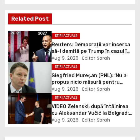
t
n
Related Post
a
STIRI ACTUALE
v
Reuters: Democrații vor încerca
să-l demită pe Trump în cazul în
i
care vor obține majoritatea în
Aug 9, 2026
Editor Sarah
Congres
STIRI ACTUALE
g
Siegfried Mureșan (PNL): ‘Nu a
propus nicio măsură pentru
a
depăşirea crizei energetice. Tot
Aug 9, 2026
Editor Sarah
ce vedem la PSD este gălăgie,
t
STIRI ACTUALE
circ şi populism alături de AUR’
VIDEO Zelenski, după întâlnirea
i
cu Aleksandar Vučić la Belgrad:
„Înțeleg scepticismul față de UE,
Aug 9, 2026
Editor Sarah
o
dar Ucraina nu are timp pentru
scepticism”
n