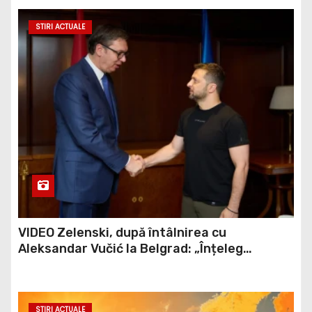
STIRI ACTUALE
VIDEO Zelenski, după întâlnirea cu
Aleksandar Vučić la Belgrad: „Înțeleg
scepticismul față de UE, dar Ucraina nu are
timp pentru scepticism”
STIRI ACTUALE