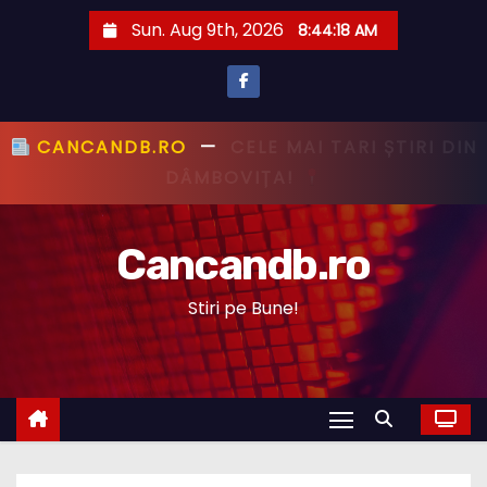
S
Sun. Aug 9th, 2026
8:44:19 AM
k
i
p
t
CANCANDB.RO
—
PRIMUL CU ȘTIREA,
o
PRIMUL CU ADEVĂRUL!
c
o
Cancandb.ro
n
t
Stiri pe Bune!
e
n
t