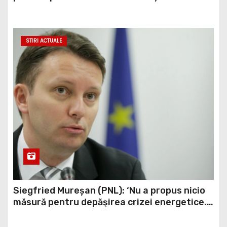
majoritatea în Congres
STIRI ACTUALE
Siegfried Mureșan (PNL): ‘Nu a propus nicio
măsură pentru depăşirea crizei energetice.
Tot ce vedem la PSD este gălăgie, circ şi
populism alături de AUR’