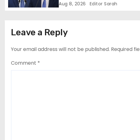
scris legea. Dumneavoastră 
Aug 8, 2026
Editor Sarah
a
scris discursul de după”
t
Leave a Reply
i
Your email address will not be published.
Required fi
o
n
Comment
*