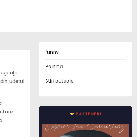
funny
Politică
agenţii
Stiri actuale
din judeţul
a
entare
PARTENERI
a