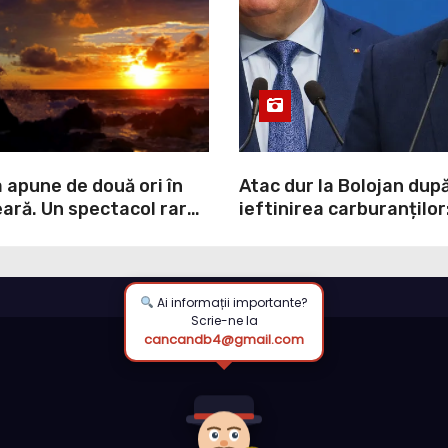
 apune de două ori în
Atac dur la Bolojan dup
ară. Un spectacol rar
ieftinirea carburanților
pe liniștea unui sat din
scris legea. Dumneavoa
scris discursul de după”
Ai informații importante?
Scrie-ne la
cancandb4@gmail.com