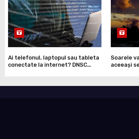
Ai telefonul, laptopul sau tableta
Soarele va
conectate la internet? DNSC
aceeași se
avertizează asupra unui risc pe
va întreru
care mulți utilizatori îl ignoră
Europa