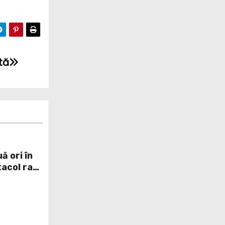
tă
ă ori în
acol rar
ui sat din