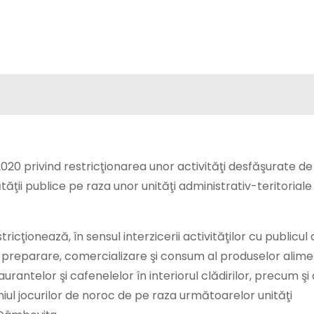
020 privind restricţionarea unor activităţi desfăşurate de 
ţii publice pe raza unor unităţi administrativ-teritoriale 
cţionează, în sensul interzicerii activităţilor cu publicul 
e preparare, comercializare şi consum al produselor alim
aurantelor şi cafenelelor în interiorul clădirilor, precum şi 
niul jocurilor de noroc de pe raza următoarelor unităţi