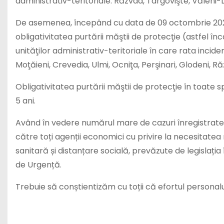
administrativ-teritoriale: Răzvad, Târgovişte, Văleni
De asemenea, începând cu data de 09 octombrie 2020, în
obligativitatea purtării măştii de protecţie (astfel în
unităţilor administrativ-teritoriale în care rata incid
Moţăieni, Crevedia, Ulmi, Ocniţa, Perşinari, Glodeni, R
Obligativitatea purtării măştii de protecţie în toate s
5 ani.
Având în vedere numărul mare de cazuri înregistrate în
către toți agenții economici cu privire la necesitatea 
sanitară și distanțare socială, prevăzute de legislația 
de Urgență.
Trebuie să conștientizăm cu toții că efortul personalu