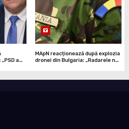
ă
MApN reacționează după explozia
: „PSD a
dronei din Bulgaria: „Radarele nu
stră ați
au detectat niciun aparat care să
fi traversat România”