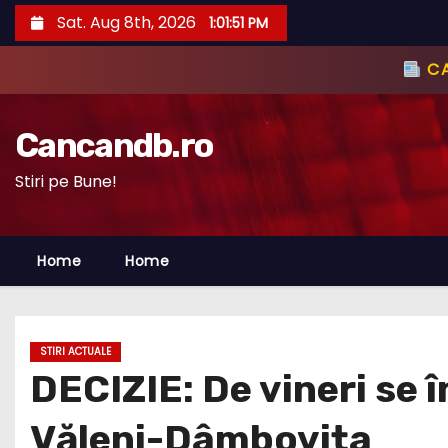
S
Sat. Aug 8th, 2026
1:01:52 PM
k
i
p
t
Cancandb.ro
o
c
Stiri pe Bune!
o
n
Home
Home
t
e
n
t
STIRI ACTUALE
DECIZIE: De vineri se 
Văleni-Dâmbovița