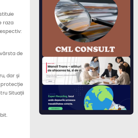
tituie
e raza
respectiv:
 vârsta de
u, dar și
 protecție
ru Situații
bit.