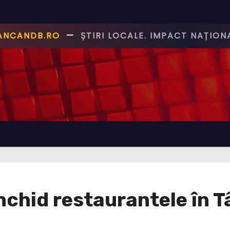
CANCANDB.RO
—
ȘTIRI PE BUNE!
închid restaurantele în T