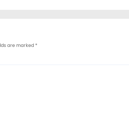
ați
elds are marked
*