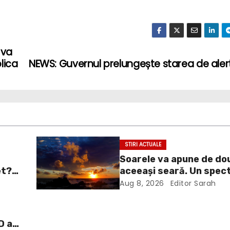
 va
lica
NEWS: Guvernul prelungește starea de aler
STIRI ACTUALE
Soarele va apune de dou
et?
aceeași seară. Un spect
ui
va întrerupe liniștea un
Aug 8, 2026
Editor Sarah
îl
Europa
D a