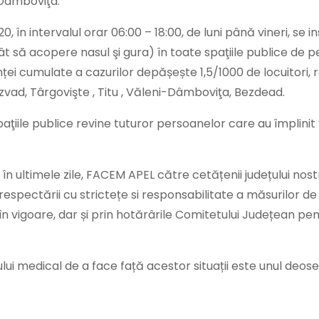
-Dâmboviţa.
 intervalul orar 06:00 – 18:00, de luni până vineri, se ins
cât să acopere nasul şi gura) în toate spaţiile publice de p
enței cumulate a cazurilor depășește 1,5/1000 de locuitori, 
ăzvad, Târgovişte , Titu , Văleni-Dâmboviţa, Bezdead.
paţiile publice revine tuturor persoanelor care au împlinit
 ultimele zile, FACEM APEL către cetățenii județului nostr
respectării cu strictețe si responsabilitate a măsurilor de
în vigoare, dar și prin hotărârile Comitetului Județean pent
lui medical de a face față acestor situații este unul deose