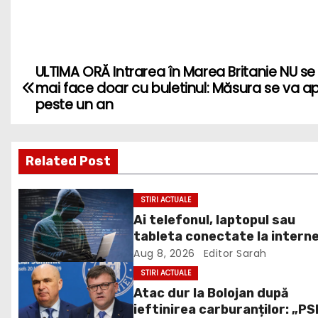
ULTIMA ORĂ Intrarea în Marea Britanie NU se
P
mai face doar cu buletinul: Măsura se va ap
o
peste un an
s
Related Post
t
n
STIRI ACTUALE
Ai telefonul, laptopul sau
a
tableta conectate la intern
v
DNSC avertizează asupra un
Aug 8, 2026
Editor Sarah
risc pe care mulți utilizatori 
STIRI ACTUALE
i
ignoră
Atac dur la Bolojan după
ieftinirea carburanților: „PS
g