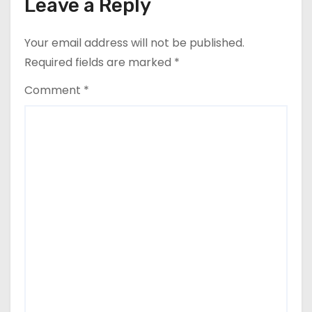
o
Leave a Reply
din nou exporturile prin Marea
n
Neagră.
Your email address will not be published.
Required fields are marked
*
Comment
*