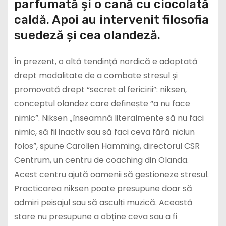
parfumată şi o cană cu ciocolată
caldă. Apoi au intervenit filosofia
suedeză și cea olandeză.
În prezent, o altă tendință nordică e adoptată
drept modalitate de a combate stresul și
promovată drept “secret al fericirii”: niksen,
conceptul olandez care definește “a nu face
nimic”. Niksen „înseamnă literalmente să nu faci
nimic, să fii inactiv sau să faci ceva fără niciun
folos”, spune Carolien Hamming, directorul CSR
Centrum, un centru de coaching din Olanda.
Acest centru ajută oamenii să gestioneze stresul.
Practicarea niksen poate presupune doar să
admiri peisajul sau să asculți muzică. Această
stare nu presupune a obține ceva sau a fi