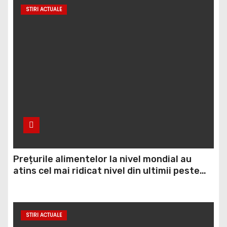
STIRI ACTUALE
Prețurile alimentelor la nivel mondial au
atins cel mai ridicat nivel din ultimii peste
trei ani. În ultima lună, grâul s-a scumpit cel
mai mult (+5,8%), pe fondul secetei, dar și al
temerilor că războiul din Ucraina va perturba
STIRI ACTUALE
din nou exporturile prin Marea Neagră.