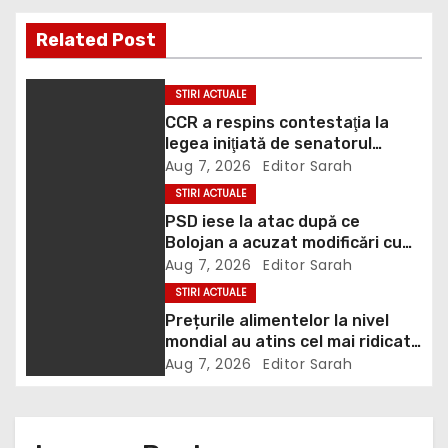
s
Related Post
t
STIRI ACTUALE
n
CCR a respins contestaţia la
legea iniţiată de senatorul
a
Zamfir de la PSD, care permite
Aug 7, 2026
Editor Sarah
reluarea construcţiei
v
STIRI ACTUALE
hidrocentralelor din zonele
PSD iese la atac după ce
protejate
i
Bolojan a acuzat modificări cu
țintă politică la Legea ANI: O
Aug 7, 2026
Editor Sarah
g
minciună grosolană prin care
STIRI ACTUALE
încearcă să acopere culpa PNL-
a
Prețurile alimentelor la nivel
USR
mondial au atins cel mai ridicat
t
nivel din ultimii peste trei ani. În
Aug 7, 2026
Editor Sarah
ultima lună, grâul s-a scumpit
i
cel mai mult (+5,8%), pe fondul
secetei, dar și al temerilor că
războiul din Ucraina va perturba