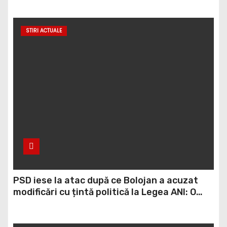
zonele protejate
STIRI ACTUALE
PSD iese la atac după ce Bolojan a acuzat
modificări cu țintă politică la Legea ANI: O
minciună grosolană prin care încearcă să
acopere culpa PNL-USR