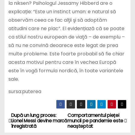
la niksen? Psihologul Jessamy Hibberd are o
explicație: “Este un instinct uman: e natural să
observăm ceea ce fac alţii şi să adoptăm
atitudini care ne plac”. El evidențiază că se poate
ca stilul nostru european de viaţă – de exemplu –
să nu ne convină deoarece este legat de prea
multe probleme. Este foarte probabil să fie chiar
acesta motivul pentru care în vechea Europă
este în vogă formula nordică, în toate variantele
sale.
sursa:puterea
După un lung proces:
Comportamentul pieței
P
Lionel Messi devine marcă
muncii pe pandemie este
înregistrată
neașteptat
o