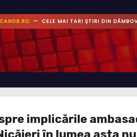
ANDB.RO
—
PRIMUL CU ȘTIREA, PRIMUL CU AD
re implicările ambasado
Nicăieri în lumea asta nu