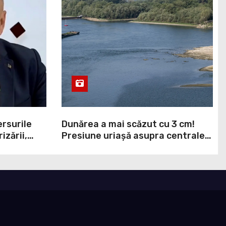
rsurile
Dunărea a mai scăzut cu 3 cm!
izării,
Presiune uriașă asupra centralei
n
de la Cernavodă: reactorul 2 riscă
ță când ar
să fie închis
ament