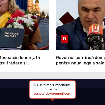
Șoșoacă: denunțată
Guvernul continuă deme
ru trădare și
pentru noua lege a salar
ea de informații false
deși sindicatele se opu
categoric. Bolojan anun
putea fi depusă în Parl
Ai informații importante?
Scrie-ne la
cancandb4@gmail.com