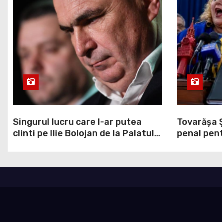
Singurul lucru care l-ar putea
Tovarășa 
clinti pe Ilie Bolojan de la Palatul
penal pent
Victoria. Verdictul lui Bogdan
comunicar
Chirieac