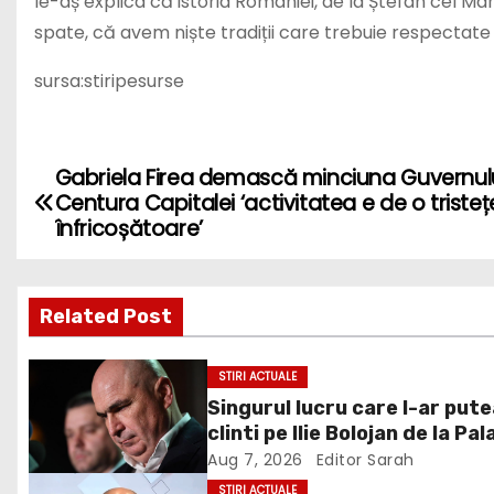
le-aș explica că istoria României, de la Ștefan cel Mare
spate, că avem niște tradiții care trebuie respectat
sursa:stiripesurse
Gabriela Firea demască minciuna Guvernulu
P
Centura Capitalei ‘activitatea e de o tristeț
o
înfricoșătoare’
s
Related Post
t
n
STIRI ACTUALE
Singurul lucru care l-ar put
a
clinti pe Ilie Bolojan de la Pal
v
Victoria. Verdictul lui Bogda
Aug 7, 2026
Editor Sarah
Chirieac
STIRI ACTUALE