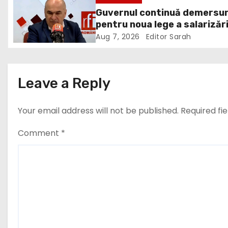
i
Guvernul continuă demersur
pentru noua lege a salarizări
g
deși sindicatele se opun
Aug 7, 2026
Editor Sarah
a
categoric. Bolojan anunță c
ar putea fi depusă în Parlam
t
Leave a Reply
i
Your email address will not be published.
Required fi
o
n
Comment
*