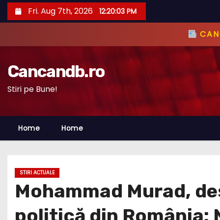
S
Fri. Aug 7th, 2026
12:20:05 PM
k
i
CANC
p
t
Cancandb.ro
o
c
Stiri pe Bune!
o
n
Home
Home
t
e
n
t
STIRI ACTUALE
Mohammad Murad, desp
politică din România: 