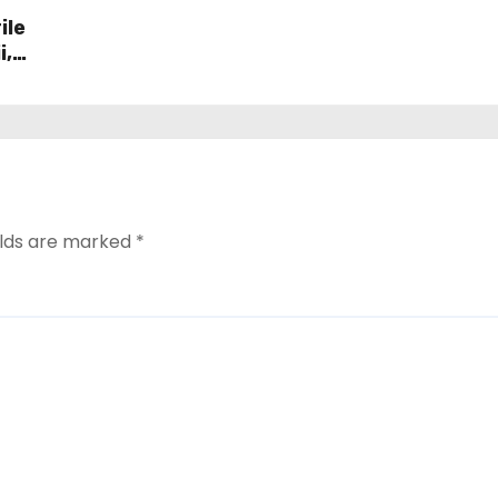
ile
i,
ând
ent
elds are marked
*