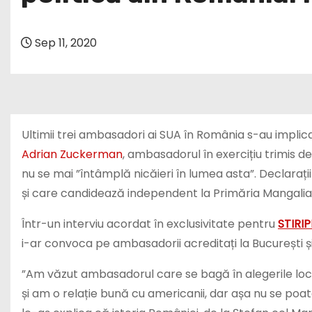
Sep 11, 2020
Ultimii trei ambasadori ai SUA în România s-au implicat 
Adrian Zuckerman
, ambasadorul în exercițiu trimis d
nu se mai ”întâmplă nicăieri în lumea asta”. Declaraț
și care candidează independent la Primăria Mangalia
Într-un interviu acordat în exclusivitate pentru
STIRI
i-ar convoca pe ambasadorii acreditați la București ș
”Am văzut ambasadorul care se bagă în alegerile loca
și am o relație bună cu americanii, dar așa nu se poate