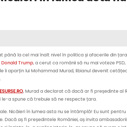
până la cel mai înalt nivel în politica și afacerile din țar
e
Donald Trump
, a cerut ca românii să nu mai voteze PSD,
iile îi aparțin lui Mohammad Murad, libianul devenit cetăț
.
PESURSE.RO
, Murad a declarat că dacă ar fi președinte al 
i le-a spune că trebuie să ne respecte țara.
le. Nicăieri în lumea asta nu se întâmplă! Eu sunt pentru
. Dacă aș fi președintele României, aș invita ambasadorii s