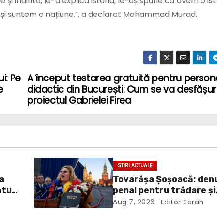
 și înainte, le-a explica istoria, le-aș spune că avem o ist
e și suntem o națiune.”, a declarat Mohammad Murad.
i: Pe
A început testarea gratuită pentru persona
e
didactic din București: Cum se va desfășu
proiectul Gabrielei Firea
STIRI ACTUALE
ea
Tovarășa Șoșoacă: den
atul
penal pentru trădare și
n
comunicarea de informa
Aug 7, 2026
Editor Sarah