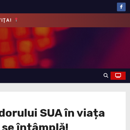
EVĂRUL!
rului SUA în viața
 se întâmplă!