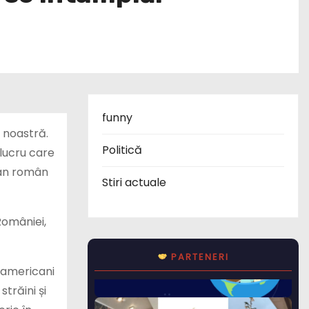
funny
a noastră.
Politică
 lucru care
ean român
Stiri actuale
României,
PARTENERI
 americani
trăini și