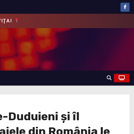
EVĂRUL!
-Duduieni și îl
aiele din România le