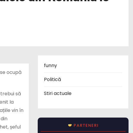
funny
e se ocupă
Politică
Stiri actuale
 trebui să
enit la
iile vin în
 din
PARTENERI
het, șeful