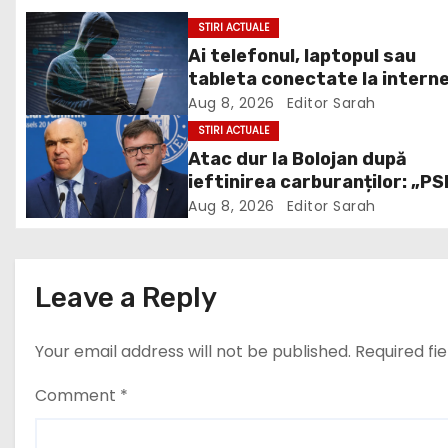
n
STIRI ACTUALE
Ai telefonul, laptopul sau
a
tableta conectate la intern
v
DNSC avertizează asupra un
Aug 8, 2026
Editor Sarah
risc pe care mulți utilizatori 
STIRI ACTUALE
i
ignoră
Atac dur la Bolojan după
ieftinirea carburanților: „PS
g
scris legea. Dumneavoastră 
Aug 8, 2026
Editor Sarah
a
scris discursul de după”
t
Leave a Reply
i
Your email address will not be published.
Required fi
o
n
Comment
*