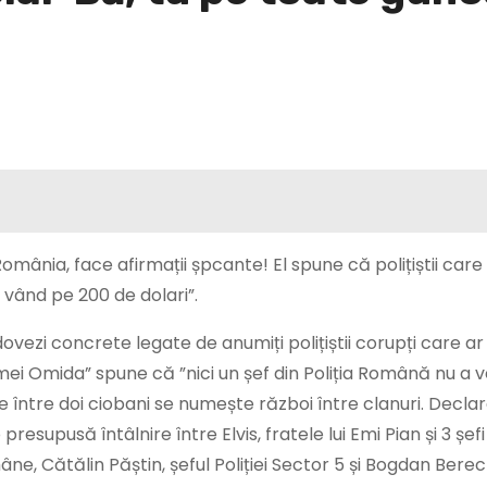
 România, face afirmații șpcante! El spune că polițiștii car
se vând pe 200 de dolari”.
dovezi concrete legate de anumiți polițiștii corupți care ar
mei Omida” spune că ”nici un șef din Poliția Română nu a v
între doi ciobani se numește război între clanuri. Declaraț
resupusă întâlnire între Elvis, fratele lui Emi Pian și 3 șefi
omâne, Cătălin Păștin, șeful Poliției Sector 5 și Bogdan Berec