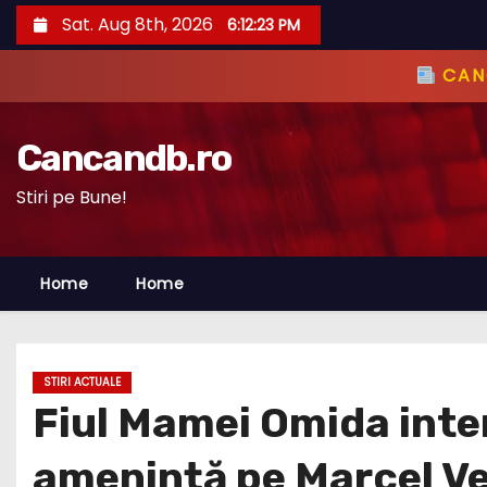
S
Sat. Aug 8th, 2026
6:12:24 PM
k
i
CANC
p
t
Cancandb.ro
o
c
Stiri pe Bune!
o
n
Home
Home
t
e
n
t
STIRI ACTUALE
Fiul Mamei Omida inter
amenință pe Marcel Vel