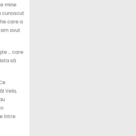
pe mine
am cunoscut
ghe care a
, am avut
ște … care
ăsta să
 Ce
i Vela,
 au
an
le între