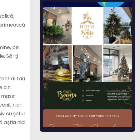
ublică,
l primească
mine, pe
e. Să-ți
tant al tău
e din
i mass-
venit nici
iv cu șeful
ă ăștia nici