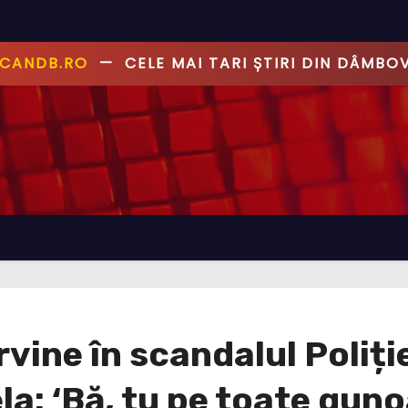
ANDB.RO
—
PRIMUL CU ȘTIREA, PRIMUL CU AD
vine în scandalul Poliție
a: ‘Bă, tu pe toate guno