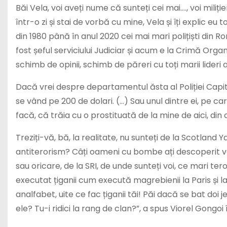
Băi Vela, voi aveți nume că sunteți cei mai…., voi mi
într-o zi și stai de vorbă cu mine, Vela și îți explic 
din 1980 până în anul 2020 cei mai mari polițiști din 
fost șeful serviciului Judiciar și acum e la Crimă Orga
schimb de opinii, schimb de păreri cu toți marii lideri ai
Dacă vrei despre departamentul ăsta al Poliției Capit
se vând pe 200 de dolari. (…) Sau unul dintre ei, pe c
facă, că trăia cu o prostituată de la mine de aici, din c
Treziți-vă, bă, la realitate, nu sunteți de la Scotland Ya
antiterorism? Câți oameni cu bombe ați descoperit vo
sau oricare, de la SRI, de unde sunteți voi, ce mari ter
executat țiganii cum execută magrebienii la Paris și 
analfabet, uite ce fac țiganii tăi! Păi dacă se bat doi j
ele? Tu-i ridici la rang de clan?”, a spus Viorel Gongoi 