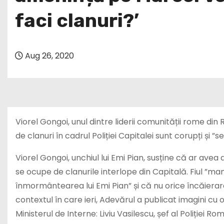
faci clanuri?’
Aug 26, 2020
Viorel Gongoi, unul dintre liderii comunității rome din
de clanuri în cadrul Poliției Capitalei sunt corupți și ”
Viorel Gongoi, unchiul lui Emi Pian, susține că ar avea 
se ocupe de clanurile interlope din Capitală. Fiul ”ma
înmormântearea lui Emi Pian” și că nu orice încăierare 
contextul în care ieri, Adevărul a publicat imagini cu o p
Ministerul de Interne: Liviu Vasilescu, șef al Poliției R