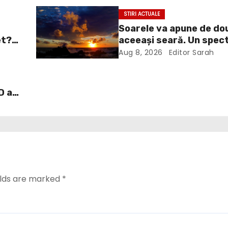
STIRI ACTUALE
Soarele va apune de dou
et?
aceeași seară. Un spect
ui
va întrerupe liniștea un
Aug 8, 2026
Editor Sarah
îl
Europa
D a
ați
elds are marked
*