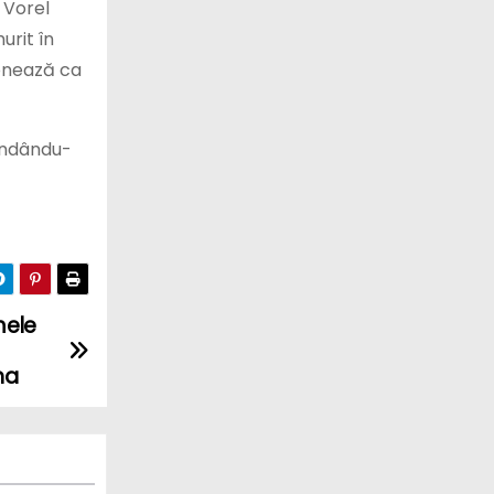
 Vorel
urit în
ionează ca
mandându-
mele
ha