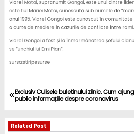
Viorel Motoi, supranumit Gongoi, este unul dintre lide
este fiul Mariei Motoi, cunoscută sub numele de ”mam
anul 1995. Viorel Gongoi este cunoscut în comunitate
o curte de mediere în cazurile de conflicte între romi.
Viorel Gongoi a fost și la înmormânatrea șefului clanu
se ”unchiul lui Emi Pian”.
sursa:stiripesurse
P
Exclusiv Culisele buletinului zilnic. Cum ajung
public informațiile despre coronavirus
o
s
Related Post
t