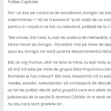
Poliției Capitalei.
Într-un live pe contul lui de socializare, Gongoi i se a
îndemnându-l ”să se trezească” și să vadă de ce oameni
pentru a-i explica ce fac cu adevărat polițiștii de la 
”Băi omule, băi Vela, tu ești de undeva din Mehedinți,
Motoi Viorel zis Gongoi… Întreabă-mă pe mine de dep
spun eu, Gongoi, ce notă poartă departamentul ăsta al 
Băi, te rog frumos, uită-te bine la mine, tu ești Vela
să mă întrebe pe mine de grupul ăsta împotriva clanuri
România le faci clanuri? Băi Vela, înseamnă că tu eșt
mediei, ziarelor, televiziunilor să vorbească de discuții
un fel de polițist decât șeful grupării care era zilele a
judiciarului de la secția 9, domnul Cătălin. N-a venit nici
nu știu care sunt gradele lor…