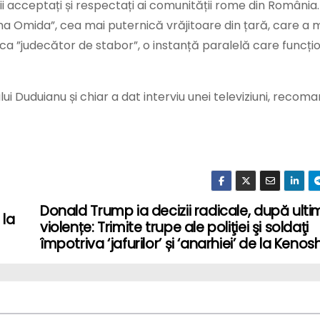
rii acceptați și respectați ai comunității rome din România.
a Omida”, cea mai puternică vrăjitoare din țară, care a m
 ca ”judecător de stabor”, o instanță paralelă care funcț
lui Duduianu și chiar a dat interviu unei televiziuni, reco
Donald Trump ia decizii radicale, după ulti
 la
violențe: Trimite trupe ale poliţiei şi soldaţi
împotriva ‘jafurilor’ și ‘anarhiei’ de la Kenos