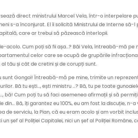
drsează direct ministrului Marcel Vela, într-o interpelare p
 s-a înconjurat. El îi solicită Ministrului de Interne să-
Capitală, care ar trebui să păzească interlopii.
 de-acolo. Cum poți să fii așa…? Băi Vela, întreabă-mă pe 
artamentul celor care se ocupă de grupările infracțional
tău și cât de cretini și de corupți sunt.
, eu sunt Gongoi! Întreabă-mă pe mine, trimite un reprezen
lor. Bă tu ești…, ești ministru …? Bă, tu pe toate gunoaiel
i…, bă! Cum poți tu să faci asemenea afirmații și să permiț
le din… Bă, îți garantez eu 100%, eu am fost la discuție, n-a 
lea de serviciu, la Pian, că eu eram acolo și am vorbit inclus
 un șef al Poliției Capitalei, nici un șef al Poliției Române, c