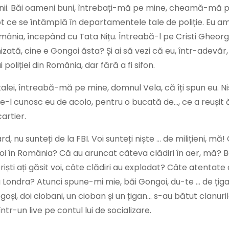
lițienii. Băi oameni buni, întrebați-mă pe mine, cheamă-mă 
eu tot ce se întâmplă în departamentele tale de poliție. Eu 
România, începând cu Tata Nițu. Întreabă-l pe Cristi Gheor
nizată, cine e Gongoi ăsta? Și ai să vezi că eu, într-adevăr
 poliției din România, dar fără a fi sifon.
alei, întreabă-mă pe mine, domnul Vela, că îți spun eu. Ni
are-l cunosc eu de acolo, pentru o bucată de…, ce a reușit 
artier.
rd, nu sunteți de la FBI. Voi sunteți niște … de milițieni, mă!
i în România? Că au aruncat câteva clădiri în aer, mă? Bă
oriști ați găsit voi, câte clădiri au explodat? Câte atentate
la Londra? Atunci spune-mi mie, băi Gongoi, du-te … de țig
egoși, doi ciobani, un cioban și un țigan… s-au bătut clanuri
într-un live pe contul lui de socializare.