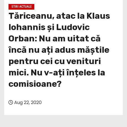
STIRI ACTUALE
Tăriceanu, atac la Klaus
Iohannis și Ludovic
Orban: Nu am uitat că
încă nu ați adus măștile
pentru cei cu venituri
mici. Nu v-ați înțeles la
comisioane?
Aug 22, 2020