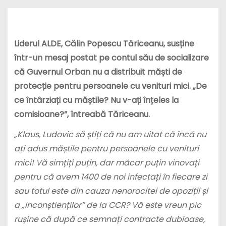
Liderul ALDE, Călin Popescu Tăriceanu, susține
într-un mesaj postat pe contul său de socializare
că Guvernul Orban nu a distribuit măști de
protecție pentru persoanele cu venituri mici. „De
ce întârziați cu măștile? Nu v-ați înțeles la
comisioane?”, întreabă Tăriceanu.
„Klaus, Ludovic să știți că nu am uitat că încă nu
ați adus măștile pentru persoanele cu venituri
mici! Vă simțiți puțin, dar măcar puțin vinovați
pentru că avem 1400 de noi infectați în fiecare zi
sau totul este din cauza nenorocitei de opoziții și
a „inconștienților” de la CCR? Vă este vreun pic
rușine că după ce semnați contracte dubioase,