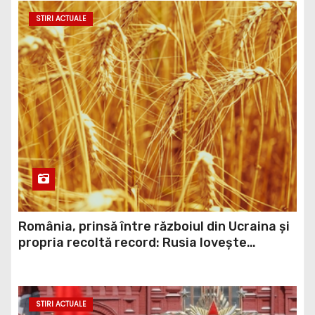
STIRI ACTUALE
România, prinsă între războiul din Ucraina și
propria recoltă record: Rusia lovește
porturile ucrainene, iar țara noastră ar
putea redeveni principala rută pentru
exportul cerealelor
STIRI ACTUALE