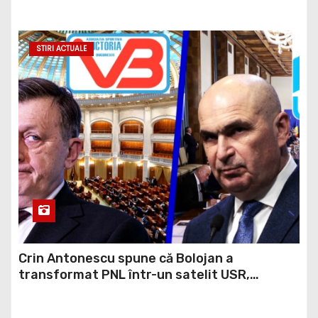
barjelor în Dunăre: „Este o improvizație”
STIRI ACTUALE
Crin Antonescu spune că Bolojan a
transformat PNL într-un satelit USR,
asemănător fostului club de fotbal Dinamo
Victoria, care a aparținut Miliției