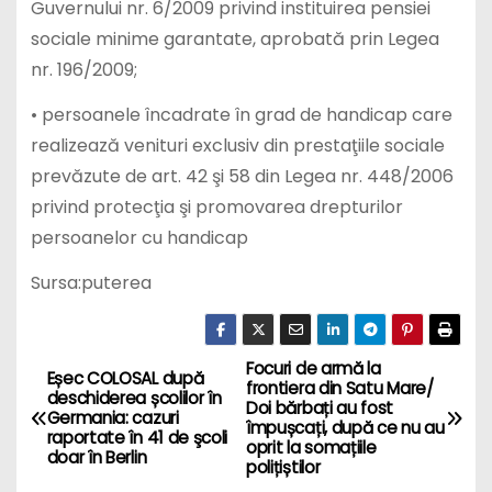
Guvernului nr. 6/2009 privind instituirea pensiei
sociale minime garantate, aprobată prin Legea
nr. 196/2009;
• persoanele încadrate în grad de handicap care
realizează venituri exclusiv din prestaţiile sociale
prevăzute de art. 42 şi 58 din Legea nr. 448/2006
privind protecţia şi promovarea drepturilor
persoanelor cu handicap
Sursa:puterea
Focuri de armă la
P
Eșec COLOSAL după
frontiera din Satu Mare/
deschiderea școlilor în
Doi bărbați au fost
o
Germania: cazuri
împușcați, după ce nu au
raportate în 41 de şcoli
oprit la somațiile
doar în Berlin
s
polițiștilor