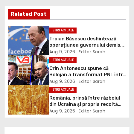
t
Related Post
n
a
STIRI ACTUALE
Traian Băsescu desființează
v
operațiunea guvernului demis,
Bolojan, de scufundare a
Aug 9, 2026
Editor Sarah
i
barjelor în Dunăre: „Este o
STIRI ACTUALE
improvizație”
g
Crin Antonescu spune că
Bolojan a transformat PNL într-
a
un satelit USR, asemănător
Aug 9, 2026
Editor Sarah
fostului club de fotbal Dinamo
STIRI ACTUALE
t
Victoria, care a aparținut Miliției
România, prinsă între războiul
din Ucraina și propria recoltă
i
record: Rusia lovește porturile
Aug 9, 2026
Editor Sarah
ucrainene, iar țara noastră ar
o
putea redeveni principala rută
pentru exportul cerealelor
n