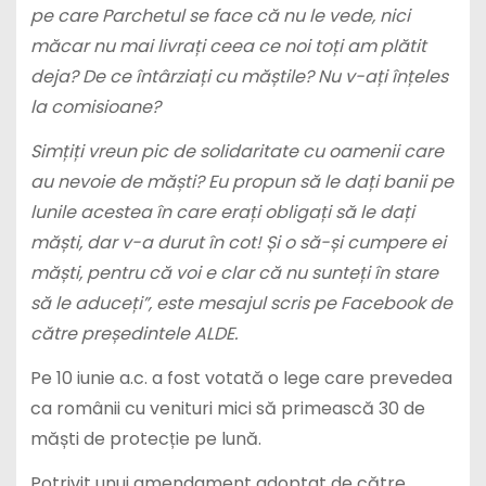
pe care Parchetul se face că nu le vede, nici
măcar nu mai livrați ceea ce noi toți am plătit
deja? De ce întârziați cu măștile? Nu v-ați înțeles
la comisioane?
Simțiți vreun pic de solidaritate cu oamenii care
au nevoie de măști? Eu propun să le dați banii pe
lunile acestea în care erați obligați să le dați
măști, dar v-a durut în cot! Și o să-și cumpere ei
măști, pentru că voi e clar că nu sunteți în stare
să le aduceți”, este mesajul scris pe Facebook de
către președintele ALDE.
Pe 10 iunie a.c. a fost votată o lege care prevedea
ca românii cu venituri mici să primească 30 de
măști de protecție pe lună.
Potrivit unui amendament adoptat de către