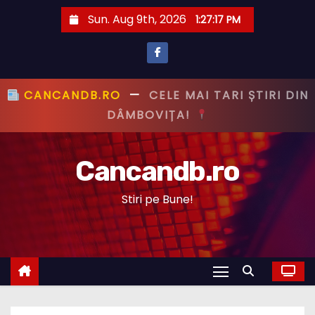
S
Sun. Aug 9th, 2026
1:27:18 PM
k
i
p
t
CANCANDB.RO
—
PRIMUL CU ȘTIREA,
o
PRIMUL CU ADEVĂRUL!
c
o
Cancandb.ro
n
t
Stiri pe Bune!
e
n
t