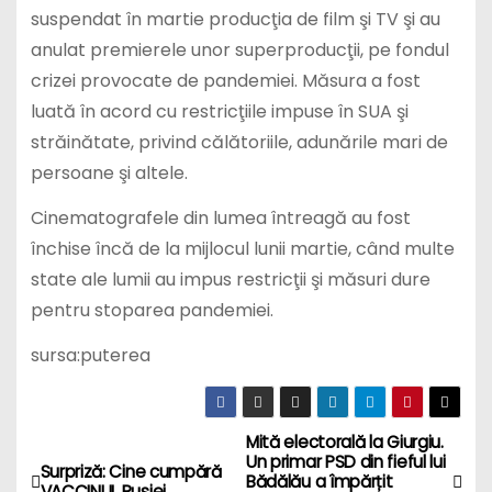
suspendat în martie producţia de film şi TV şi au
anulat premierele unor superproducţii, pe fondul
crizei provocate de pandemiei. Măsura a fost
luată în acord cu restricţiile impuse în SUA şi
străinătate, privind călătoriile, adunările mari de
persoane şi altele.
Cinematografele din lumea întreagă au fost
închise încă de la mijlocul lunii martie, când multe
state ale lumii au impus restricţii şi măsuri dure
pentru stoparea pandemiei.
sursa:puterea
Mită electorală la Giurgiu.
P
Un primar PSD din fieful lui
Surpriză: Cine cumpără
Bădălău a împărțit
VACCINUL Rusiei