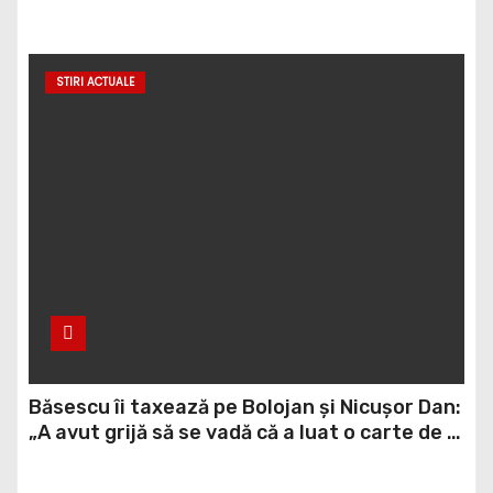
“România și Bulgaria trebuie să ceară
explicații Ucrainei”
STIRI ACTUALE
Băsescu îi taxează pe Bolojan și Nicușor Dan:
„A avut grijă să se vadă că a luat o carte de la
anticariat”