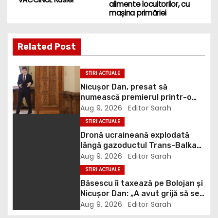
o
alimente locuitorilor, cu
mașina primăriei
s
t
Related Post
n
STIRI ACTUALE
a
Nicușor Dan, presat să
numească premierul printr-o
v
plângere prealabilă la Cotroceni
Aug 9, 2026
Editor Sarah
și o sesizare la Curtea de Apel
i
STIRI ACTUALE
Dronă ucraineană explodată
g
lângă gazoductul Trans-Balkan.
Chirieac: “România și Bulgaria
Aug 9, 2026
Editor Sarah
a
trebuie să ceară explicații
STIRI ACTUALE
Ucrainei”
Băsescu îi taxează pe Bolojan și
t
Nicușor Dan: „A avut grijă să se
vadă că a luat o carte de la
i
Aug 9, 2026
Editor Sarah
anticariat”