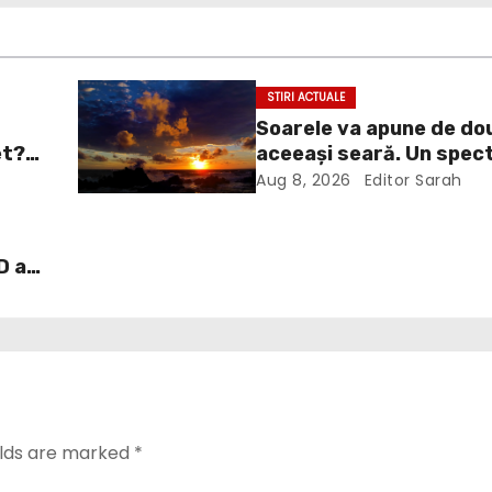
STIRI ACTUALE
Soarele va apune de dou
et?
aceeași seară. Un spect
ui
va întrerupe liniștea un
Aug 8, 2026
Editor Sarah
îl
Europa
D a
ați
elds are marked
*