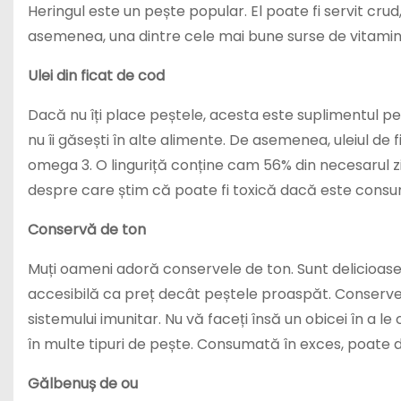
Heringul este un pește popular. El poate fi servit cr
asemenea, una dintre cele mai bune surse de vitamin
Ulei din ficat de cod
Dacă nu îți place peștele, acesta este suplimentul per
nu îi găsești în alte alimente. De asemenea, uleiul de 
omega 3. O linguriță conține cam 56% din necesarul zil
despre care știm că poate fi toxică dacă este consu
Conservă de ton
Muți oameni adoră conservele de ton. Sunt delicioase ș
accesibilă ca preț decât peștele proaspăt. Conservele
sistemului imunitar. Nu vă faceți însă un obicei în a 
în multe tipuri de pește. Consumată în exces, poate
Gălbenuș de ou