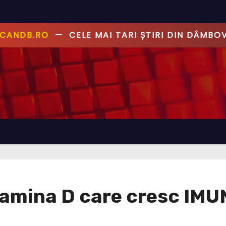
ANDB.RO
—
PRIMUL CU ȘTIREA, PRIMUL CU AD
tamina D care cresc IM