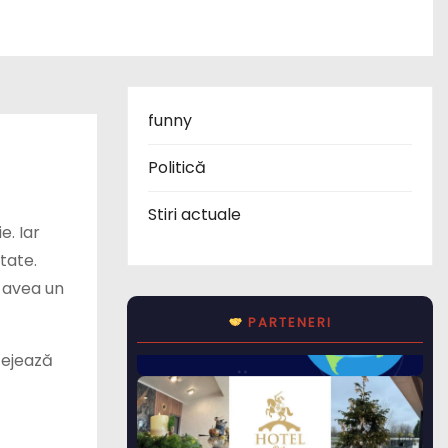
funny
Politică
Stiri actuale
. Iar
tate.
 avea un
PARTENERI
tejează