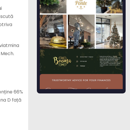
i
noscută
otriva
 viatmina
a Mech.
onține 66%
ina D față