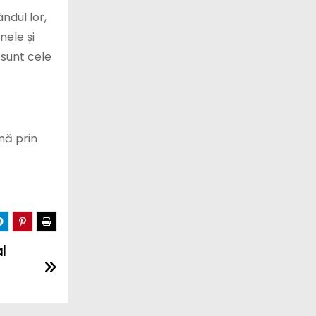
ndul lor,
nele și
 sunt cele
nă prin
l