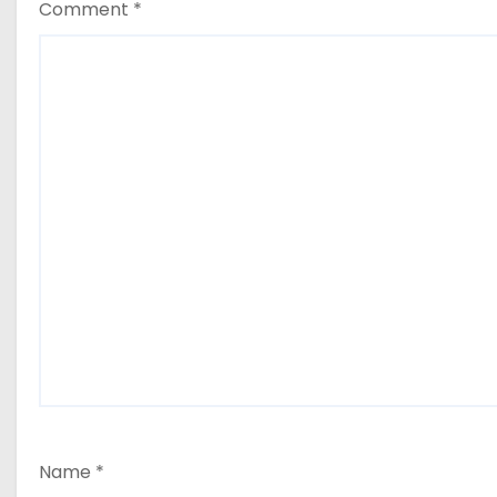
n
Comment
*
Name
*