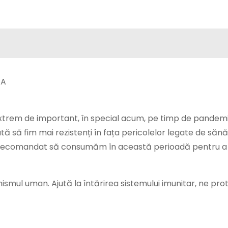
xtrem de important, în special acum, pe timp de pandemie
ă să fim mai rezistenți în fața pericolelor legate de sănă
 e recomandat să consumăm în această perioadă pentru a
smul uman. Ajută la întărirea sistemului imunitar, ne pro