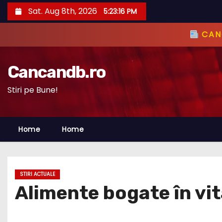
S
Sat. Aug 8th, 2026
5:23:18 PM
k
i
CANC
p
t
Cancandb.ro
o
c
Stiri pe Bune!
o
n
Home
Home
t
e
n
t
STIRI ACTUALE
Alimente bogate în vi