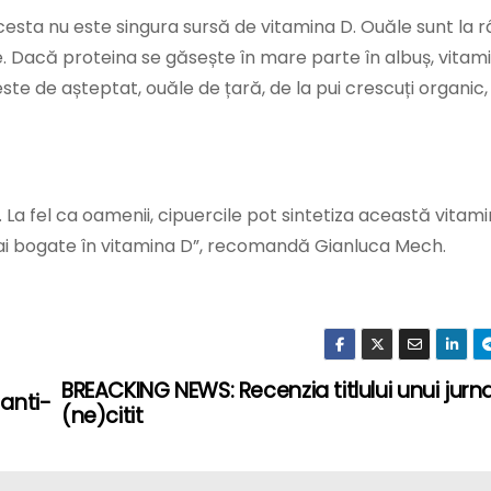
sta nu este singura sursă de vitamina D. Ouăle sunt la râ
. Dacă proteina se găsește în mare parte în albuș, vitami
te de așteptat, ouăle de țară, de la pui crescuți organic,
 La fel ca oamenii, cipuercile pot sintetiza această vitami
mai bogate în vitamina D”, recomandă Gianluca Mech.
BREACKING NEWS: Recenzia titlului unui jurna
anti-
(ne)citit