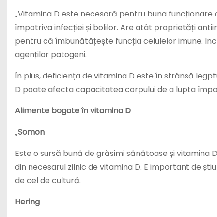
„Vitamina D este necesară pentru buna funcționare a 
împotriva infecției și bolilor. Are atât proprietăți an
pentru că îmbunătățește funcția celulelor imune. Inc
agenților patogeni.
În plus, deficiența de vitamina D este în strânsă leg
D poate afecta capacitatea corpului de a lupta împotriv
Alimente bogate în vitamina D
„
Somon
Este o sursă bună de grăsimi sănătoase și vitamina D
din necesarul zilnic de vitamina D. E important de șt
de cel de cultură.
Hering