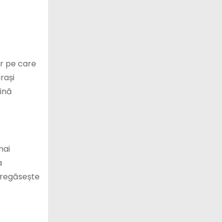
e
ar pe care
rași
mină
mai
a
e regăsește