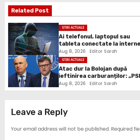
s
Related Post
t
n
STIRI ACTUALE
Ai telefonul, laptopul sau
a
tableta conectate la intern
v
DNSC avertizează asupra un
Aug 8, 2026
Editor Sarah
risc pe care mulți utilizatori 
STIRI ACTUALE
i
ignoră
Atac dur la Bolojan după
ieftinirea carburanților: „PS
g
scris legea. Dumneavoastră 
Aug 8, 2026
Editor Sarah
a
scris discursul de după”
t
Leave a Reply
i
Your email address will not be published.
Required fi
o