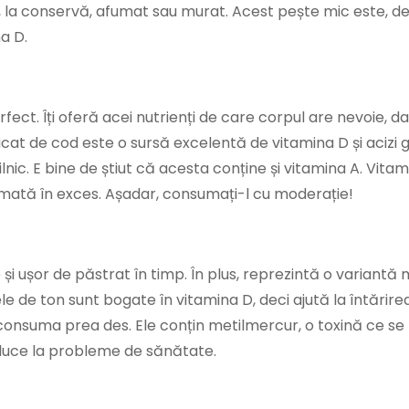
ud, la conservă, afumat sau murat. Acest pește mic este, d
a D.
fect. Îți oferă acei nutrienți de care corpul are nevoie, d
ficat de cod este o sursă excelentă de vitamina D și acizi g
nic. E bine de știut că acesta conține și vitamina A. Vita
mată în exces. Așadar, consumați-l cu moderație!
i ușor de păstrat în timp. În plus, reprezintă o variantă 
 de ton sunt bogate în vitamina D, deci ajută la întărire
le consuma prea des. Ele conțin metilmercur, o toxină ce s
 duce la probleme de sănătate.