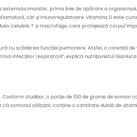
sistemului imunitar, prima linie de apărare a organismulu
tiinflamatorii, cât și imunoregulatoare. Vitamina D este cu
lusiv celulele T și macrofage, care protejează corpul împ
ptură cu scăderea funcției pulmonare. Atsfel, o carență de
a infecțiilor respiratorii”, explică nutriționistul Gianluc
. Conform studiilor, o porție de 100 de grame de somon c
iut că somonul sălbatic conține o cantitate dublă de vitam