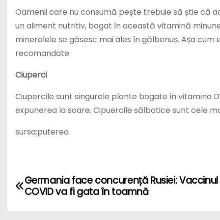
Oamenii care nu consumă pește trebuie să știe că ace
un aliment nutritiv, bogat în această vitamină minune
mineralele se găsesc mai ales în gălbenuș. Așa cum es
recomandate.
Ciuperci
Ciupercile sunt singurele plante bogate în vitamina D.
expunerea la soare. Cipuercile sălbatice sunt cele 
sursa:puterea
P
Germania face concurență Rusiei: Vaccinul 
COVID va fi gata în toamnă
o