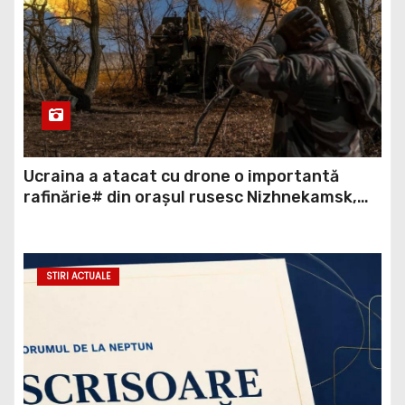
Ucraina a atacat cu drone o importantă
rafinărie# din orașul rusesc Nizhnekamsk,
aflată la aproximativ o mie de kilometri de
graniță. Cel puțin 12 persoane au fost ucise
și alte circa 40 rănite.
STIRI ACTUALE