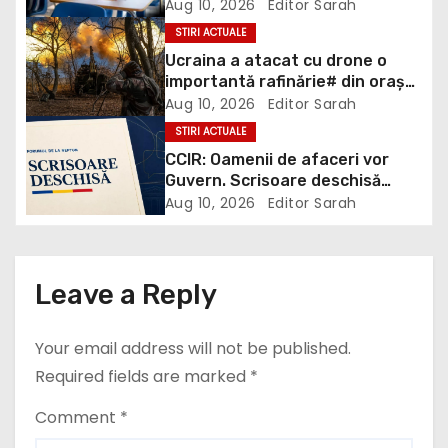
Română, Matematică și
Aug 10, 2026
Editor Sarah
Informatică
v
STIRI ACTUALE
Ucraina a atacat cu drone o
i
importantă rafinărie# din orașul
rusesc Nizhnekamsk, aflată la
Aug 10, 2026
Editor Sarah
g
aproximativ o mie de kilometri
STIRI ACTUALE
de graniță. Cel puțin 12
a
CCIR: Oamenii de afaceri vor
persoane au fost ucise și alte
Guvern. Scrisoare deschisă
circa 40 rănite.
t
adresată clasei politice
Aug 10, 2026
Editor Sarah
i
o
Leave a Reply
n
Your email address will not be published.
Required fields are marked
*
Comment
*