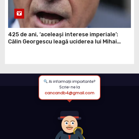
425 de ani, ‘aceleași interese imperiale’:
Călin Georgescu leagă uciderea lui Mihai
Viteazul de ‘globaliștii anticreștini’
Ai informații importante?
Scrie-ne la
cancandb4@gmail.com