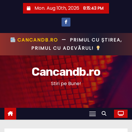
S
Mon. Aug 10th, 2026
8:15:45 PM
k
i
p
t
CANCANDB.RO
—
PRIMUL CU ȘTIREA,
o
PRIMUL CU ADEVĂRUL!
c
o
Cancandb.ro
n
t
Stiri pe Bune!
e
n
t