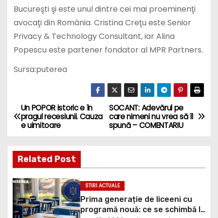
Bucureşti şi este unul dintre cei mai proeminenţi
avocaţi din România. Cristina Creţu este Senior
Privacy & Technology Consultant, iar Alina
Popescu este partener fondator al MPR Partners.
Sursa:puterea
Un POPOR istoric e în
SOCANT: Adevărul pe
P
pragul recesiunii. Cauza
care nimeni nu vrea să îl
e uimitoare
spună – COMENTARIU
o
s
Related Post
t
STIRI ACTUALE
n
Prima generație de liceeni cu
programă nouă: ce se schimbă la
a