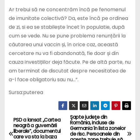
Ar trebui să ne concentrăm încă pe fenomenul
de imunitate colectivă? Da, este încă pe ordinea
de zi, si ea se stabilește încet în populatie, după
cum se vede. Nu se pune problema renunțării la
căutarea unui vaccin și, în orice caz, această
cercetare nu va fi abandonată, fie doar și din
cauza investițiilor deja făcute. Pe de altă parte, nu
am terminat de discutat despre necesitatea de
a-l face obligatoriu sau nu…”.
Sursa:puterea
Şapte judeţe din
P
PSD a lansat „Cartea
România, incluse de
neagră a guvernării
Germania în lista zonelor
o
liberale”, documentul
de risc. Persoanele din
care va sta la baza
aceste zone trebuie să