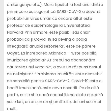
chikungunya etc.). Marc Lipsitch a fost unul dintre
primii care au sugerat că SARS-CoV-2 a devenit
probabil un virus uman ca oricare altul; este
profesor de epidemiologie la Universitatea
Harvard; Prin urmare, este posibil sau chiar
probabil ca și CoVid-19 să devină o boală
infecțioasă anuală sezonieră”, este de părere
Gayet. La întrebarea Atlantico – “Este posibilă
imunizarea globala? Ar trebui să abandonăm
căutarea unui vaccin?”, a avut un răspuns destul
de neliniștitor. “Problema imunității este deosebit
de sensibilă pentru SARS-CoV-2. CoVid-19 este o
boală imunizantă, este ceva dovedit. Pe de altă
parte, nu se știe dacă această imunitate durează
șase luni, un an, un an și jumătate, doi ani sau mai
mult.