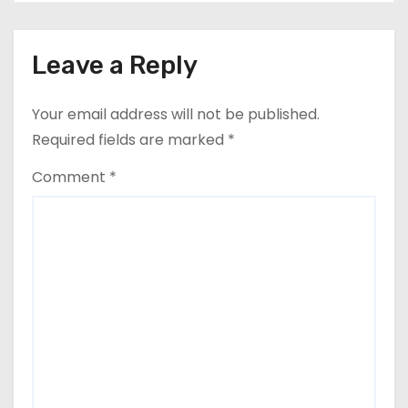
cel mai mult (+5,8%), pe fondul
n
secetei, dar și al temerilor că
războiul din Ucraina va perturba
Leave a Reply
din nou exporturile prin Marea
Neagră.
Your email address will not be published.
Required fields are marked
*
Comment
*