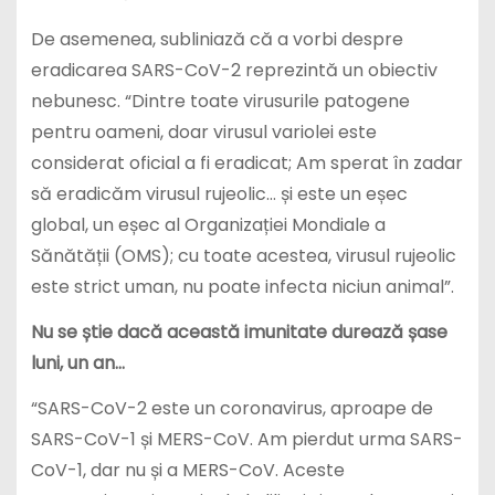
De asemenea, subliniază că a vorbi despre
eradicarea SARS-CoV-2 reprezintă un obiectiv
nebunesc. “Dintre toate virusurile patogene
pentru oameni, doar virusul variolei este
considerat oficial a fi eradicat; Am sperat în zadar
să eradicăm virusul rujeolic… și este un eșec
global, un eșec al Organizației Mondiale a
Sănătății (OMS); cu toate acestea, virusul rujeolic
este strict uman, nu poate infecta niciun animal”.
Nu se știe dacă această imunitate durează șase
luni, un an…
“SARS-CoV-2 este un coronavirus, aproape de
SARS-CoV-1 și MERS-CoV. Am pierdut urma SARS-
CoV-1, dar nu și a MERS-CoV. Aceste