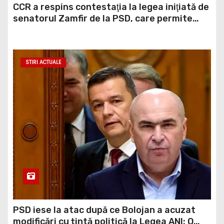
CCR a respins contestaţia la legea iniţiată de
senatorul Zamfir de la PSD, care permite
reluarea construcţiei hidrocentralelor din
zonele protejate
STIRI ACTUALE
PSD iese la atac după ce Bolojan a acuzat
modificări cu țintă politică la Legea ANI: O