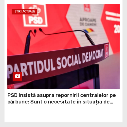
temerilor că războiul din Ucraina va perturba
STIRI ACTUALE
din nou exporturile prin Marea Neagră.
PSD insistă asupra repornirii centralelor pe
cărbune: Sunt o necesitate în situația de
forță majoră a țării