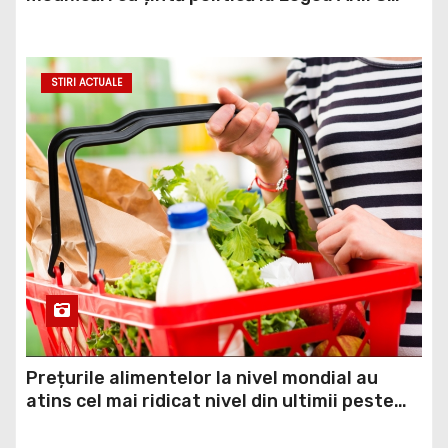
minciună grosolană prin care încearcă să
acopere culpa PNL-USR
STIRI ACTUALE
Prețurile alimentelor la nivel mondial au
atins cel mai ridicat nivel din ultimii peste
trei ani. În ultima lună, grâul s-a scumpit cel
mai mult (+5,8%), pe fondul secetei, dar și al