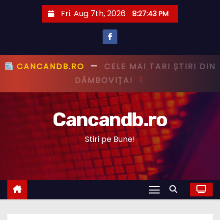
S
Fri. Aug 7th, 2026
8:27:44 PM
k
i
p
t
CANCANDB.RO
—
PRIMUL CU ȘTIREA,
o
PRIMUL CU ADEVĂRUL!
c
o
Cancandb.ro
n
t
Stiri pe Bune!
e
n
t