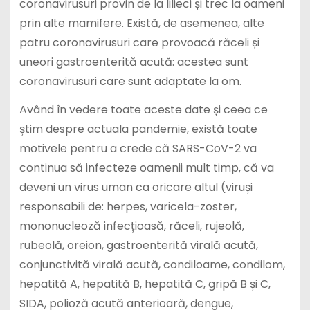
coronavirusuri provin de la lilieci și trec la oameni
prin alte mamifere. Există, de asemenea, alte
patru coronavirusuri care provoacă răceli și
uneori gastroenterită acută: acestea sunt
coronavirusuri care sunt adaptate la om.
Având în vedere toate aceste date și ceea ce
știm despre actuala pandemie, există toate
motivele pentru a crede că SARS-CoV-2 va
continua să infecteze oamenii mult timp, că va
deveni un virus uman ca oricare altul (viruși
responsabili de: herpes, varicela-zoster,
mononucleoză infecțioasă, răceli, rujeolă,
rubeolă, oreion, gastroenterită virală acută,
conjunctivită virală acută, condiloame, condilom,
hepatită A, hepatită B, hepatită C, gripă B și C,
SIDA, polioză acută anterioară, dengue,