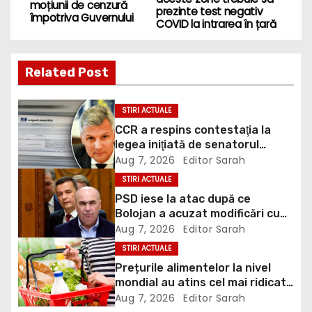
moțiunii de cenzură
s
prezinte test negativ
împotriva Guvernului
COVID la intrarea în țară
t
n
Related Post
a
STIRI ACTUALE
v
CCR a respins contestaţia la
legea iniţiată de senatorul
i
Zamfir de la PSD, care permite
Aug 7, 2026
Editor Sarah
reluarea construcţiei
STIRI ACTUALE
g
hidrocentralelor din zonele
PSD iese la atac după ce
protejate
Bolojan a acuzat modificări cu
a
țintă politică la Legea ANI: O
Aug 7, 2026
Editor Sarah
minciună grosolană prin care
t
STIRI ACTUALE
încearcă să acopere culpa PNL-
Prețurile alimentelor la nivel
USR
i
mondial au atins cel mai ridicat
nivel din ultimii peste trei ani. În
Aug 7, 2026
Editor Sarah
o
ultima lună, grâul s-a scumpit