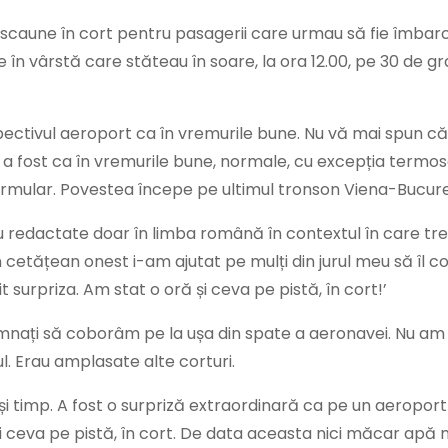
 scaune în cort pentru pasagerii care urmau să fie îmbarca
în vârstă care stăteau în soare, la ora 12.00, pe 30 de g
pectivul aeroport ca în vremurile bune. Nu vă mai spun că
, a fost ca în vremurile bune, normale, cu excepția termos
rmular. Povestea începe pe ultimul tronson Viena-Bucure
rau redactate doar în limba română în contextul în care trei
 cetățean onest i-am ajutat pe mulți din jurul meu să îl 
surpriza. Am stat o oră și ceva pe pistă, în cort!’
emnați să coborâm pe la ușa din spate a aeronavei. Nu am 
l. Erau amplasate alte corturi.
ași timp. A fost o surpriză extraordinară ca pe un aeropor
și ceva pe pistă, în cort. De data aceasta nici măcar apă 