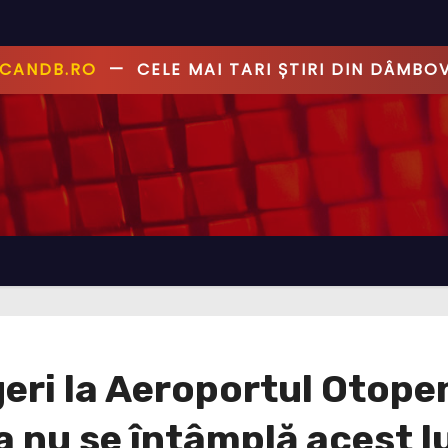
ANDB.RO
—
PRIMUL CU ȘTIREA, PRIMUL CU AD
i la Aeroportul Otopeni
 nu se întâmplă acest l