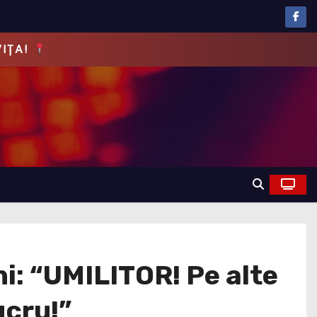
EVĂRUL!
: “UMILITOR! Pe alte
ucru!”