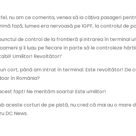
tfel, nu am ce comenta, venea să ia câțiva pasageri pent
n primă fază, lumea era nervoasă pe IGPF, la controlul de 
unctul de control de la frontieră și intrarea în terminal 
meni și îi luau pe fiecare în parte să le controleze hârti
bil! Umilitor! Revoltător!’
b un cort, până am intrat în terminal. Este revoltător! De 
 doar în România?
e acest fapt! Ne merităm soarta! Este umilitor!
sub aceste corturi de pe pistă, nu cred că mai au o mare d
tru DC News.