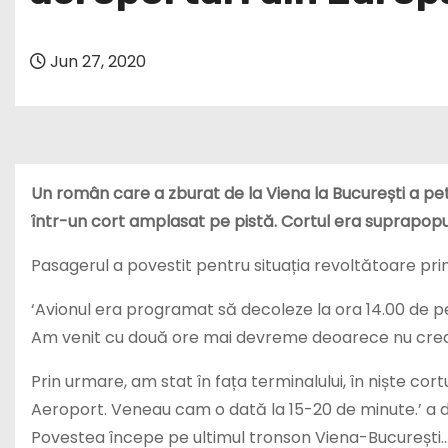
Jun 27, 2020
Un român care a zburat de la Viena la București a pe
într-un cort amplasat pe pistă. Cortul era suprapopul
Pasagerul a povestit pentru situația revoltătoare prin
‘Avionul era programat să decoleze la ora 14.00 de pe 
Am venit cu două ore mai devreme deoarece nu cred a
Prin urmare, am stat în fața terminalului, în niște cor
Aeroport. Veneau cam o dată la 15-20 de minute.’ a 
Povestea începe pe ultimul tronson Viena-București