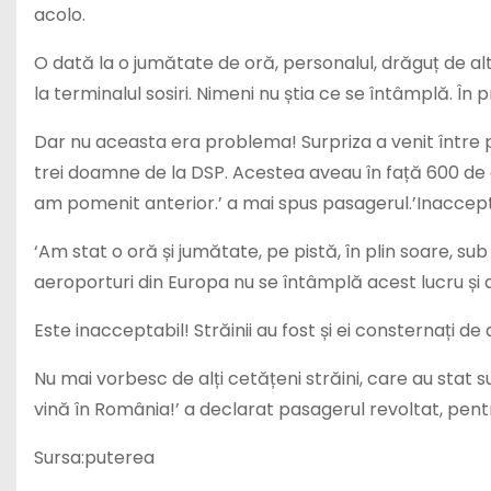
acolo.
O dată la o jumătate de oră, personalul, drăguț de al
la terminalul sosiri. Nimeni nu știa ce se întâmplă. Î
Dar nu aceasta era problema! Surpriza a venit între p
trei doamne de la DSP. Acestea aveau în față 600 de oa
am pomenit anterior.’ a mai spus pasagerul.’Inaccepta
‘Am stat o oră și jumătate, pe pistă, în plin soare, su
aeroporturi din Europa nu se întâmplă acest lucru și
Este inacceptabil! Străinii au fost și ei consternați d
Nu mai vorbesc de alți cetățeni străini, care au stat 
vină în România!’ a declarat pasagerul revoltat, pen
Sursa:puterea