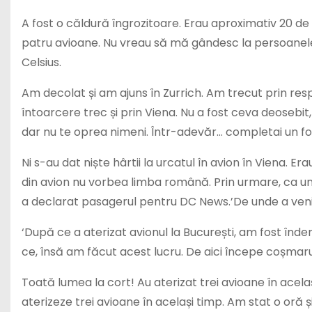
A fost o căldură îngrozitoare. Erau aproximativ 20 de
patru avioane. Nu vreau să mă gândesc la persoanele 
Celsius.
Am decolat și am ajuns în Zurrich. Am trecut prin res
întoarcere trec și prin Viena. Nu a fost ceva deosebit
dar nu te oprea nimeni. Într-adevăr… completai un fo
Ni s-au dat niște hârtii la urcatul în avion în Viena. E
din avion nu vorbea limba română. Prin urmare, ca un
a declarat pasagerul pentru DC News.’De unde a venit 
‘După ce a aterizat avionul la București, am fost înd
ce, însă am făcut acest lucru. De aici începe coșmaru
Toată lumea la cort! Au aterizat trei avioane în acel
aterizeze trei avioane în același timp. Am stat o oră 