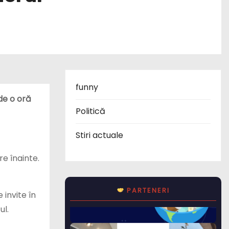
funny
de o oră
Politică
Stiri actuale
re înainte.
PARTENERI
 invite în
ul.