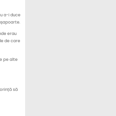
ru a-i duce
pașapoarte.
unde erau
ile de care
ce pe alte
orință să