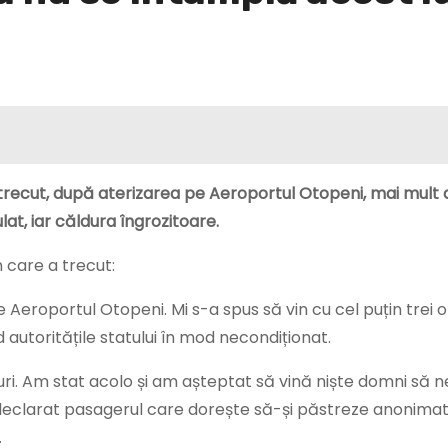
trecut, după aterizarea pe Aeroportul Otopeni, mai mult 
at, iar căldura îngrozitoare.
 care a trecut:
Aeroportul Otopeni. Mi s-a spus să vin cu cel puțin trei o
utoritățile statului în mod necondiționat.
turi. Am stat acolo și am așteptat să vină niște domni să ne
declarat pasagerul care dorește să-și păstreze anonimat
…