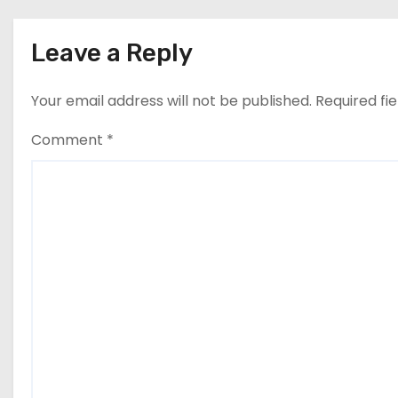
t
Leave a Reply
i
Your email address will not be published.
Required fi
o
n
Comment
*