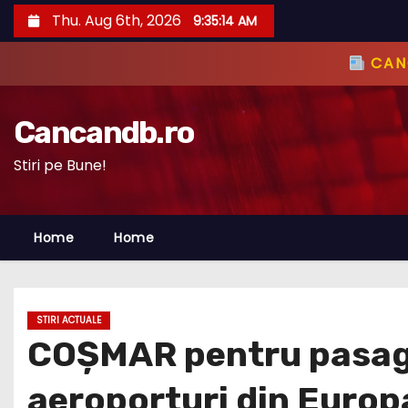
S
Thu. Aug 6th, 2026
9:35:15 AM
k
i
CANC
p
t
Cancandb.ro
o
c
Stiri pe Bune!
o
n
Home
Home
t
e
n
t
STIRI ACTUALE
COȘMAR pentru pasager
aeroporturi din Europa