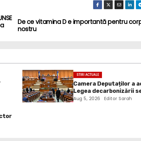
CUNSE
De ce vitamina D e importantă pentru cor
ca
nostru
STIRI ACTUALE
”
Camera Deputaților a 
Legea decarbonizării s
energetic. Amendament
Aug 5, 2026
Editor Sarah
a
inclus în proiect
ictor