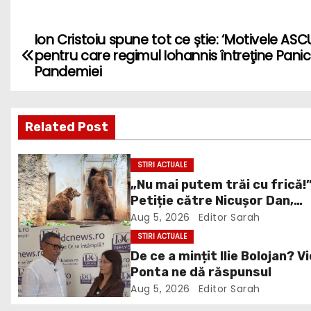
Ion Cristoiu spune tot ce știe: ‘Motivele AS
P
pentru care regimul Iohannis întreţine Pani
o
Pandemiei
s
Related Post
t
n
STIRI ACTUALE
„Nu mai putem trăi cu frică!
a
Petiție către Nicușor Dan,
v
Bolojan și Buzoianu după
Aug 5, 2026
Editor Sarah
atacurile urșilor din Covasn
STIRI ACTUALE
i
De ce a mințit Ilie Bolojan? V
Ponta ne dă răspunsul
g
Aug 5, 2026
Editor Sarah
a