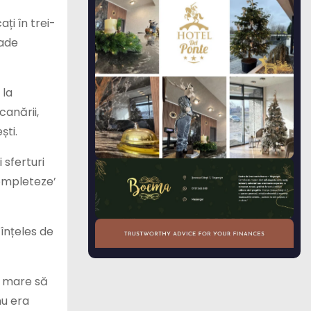
ți în trei-
rade
 la
canării,
ști.
 sferturi
completeze’
înțeles de
t mare să
nu era