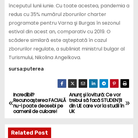
începutul lunii iunie. Cu toate acestea, pandemia a
redus cu 35% numărul zborurilor charter
programate pentru Varna şi Burgas în sezonul
estival din acest an, comparativ cu 2019. O
scădere similară este aşteptată în cazul
zborurilor regulate, a subliniat ministrul bulgar al
Turismului, Nikolina Angelkova.
sursa:puterea
Incredibil?
Anunț și lovitură: Ce vor
P
Recunoașterea FACIALĂ
trebui să facă STUDENȚII
nu-i poate deosebi pe
din UE care vor la studii în
o
oamenii de culoare!
UK
s
Related Post
t