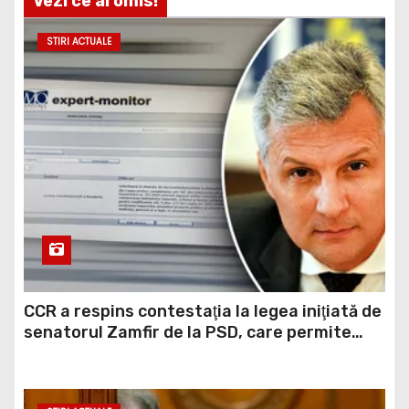
Vezi ce ai omis!
STIRI ACTUALE
CCR a respins contestaţia la legea iniţiată de
senatorul Zamfir de la PSD, care permite
reluarea construcţiei hidrocentralelor din
zonele protejate