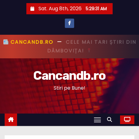
S
Sat. Aug 8th, 2026
5:29:32 AM
k
i
p
t
CANCANDB.RO
—
PRIMUL CU ȘTIREA,
o
PRIMUL CU ADEVĂRUL!
c
o
Cancandb.ro
n
t
Stiri pe Bune!
e
n
t