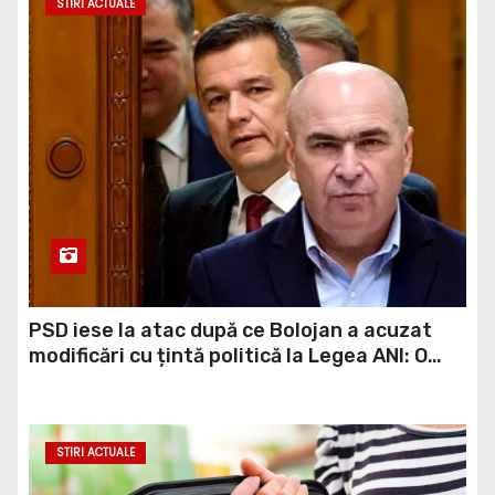
STIRI ACTUALE
PSD iese la atac după ce Bolojan a acuzat
modificări cu țintă politică la Legea ANI: O
minciună grosolană prin care încearcă să
acopere culpa PNL-USR
STIRI ACTUALE