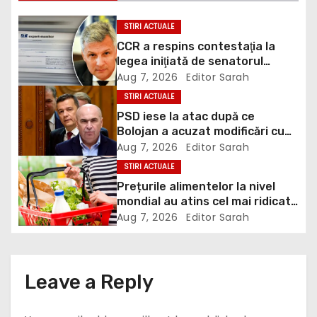
n
STIRI ACTUALE
CCR a respins contestaţia la
a
legea iniţiată de senatorul
Zamfir de la PSD, care permite
Aug 7, 2026
Editor Sarah
v
reluarea construcţiei
STIRI ACTUALE
hidrocentralelor din zonele
i
PSD iese la atac după ce
protejate
Bolojan a acuzat modificări cu
g
țintă politică la Legea ANI: O
Aug 7, 2026
Editor Sarah
minciună grosolană prin care
STIRI ACTUALE
a
încearcă să acopere culpa PNL-
Prețurile alimentelor la nivel
USR
t
mondial au atins cel mai ridicat
nivel din ultimii peste trei ani. În
Aug 7, 2026
Editor Sarah
i
ultima lună, grâul s-a scumpit
cel mai mult (+5,8%), pe fondul
o
secetei, dar și al temerilor că
războiul din Ucraina va perturba
Leave a Reply
n
din nou exporturile prin Marea
Neagră.