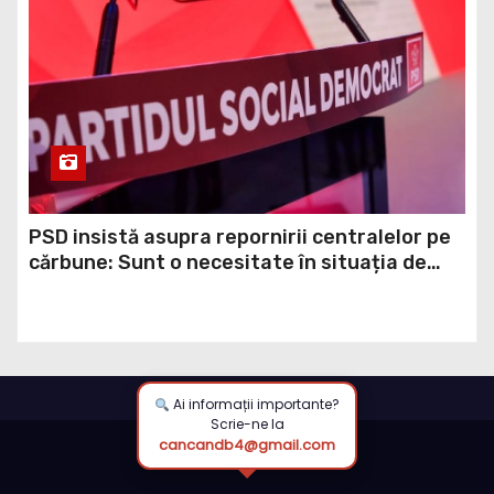
PSD insistă asupra repornirii centralelor pe
cărbune: Sunt o necesitate în situația de
forță majoră a țării
Ai informații importante?
Scrie-ne la
cancandb4@gmail.com