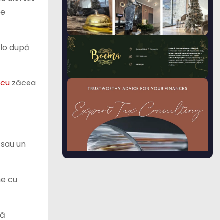
te
colo după
scu
zăcea
 sau un
me cu
ză