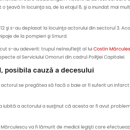
o ţeavă în locuinţa sa, de la etajul 8, şi a inundat mai mul
a 112 şi s-au deplasat la locuinţa actorului din sectorul 3. A
hipaje de la pompieri şi Smurd.
t s-au adeverit: trupul neînsufleţit al lui
Costin Mărcule
pecte al Serviciului Omoruri din cadrul Poliţiei Capitalei.
, posibila cauză a decesului
ctorul se pregătea să facă o baie ar fi suferit un infarct
 iubită a actorului a susţinut că acesta ar fi avut proble
in Mărculescu va fi lămurit de medicii legişti care efectuea