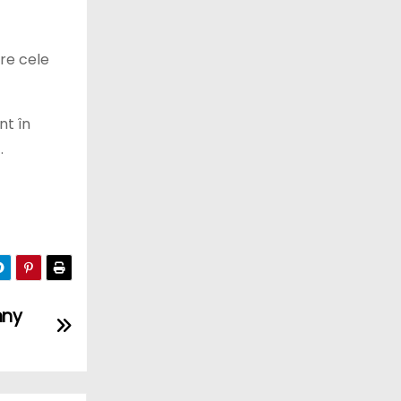
tre cele
nt în
.
nny