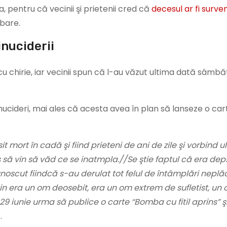
, pentru că vecinii şi prietenii cred că
decesul ar fi surven
mbare.
inuciderii
 cu chirie, iar vecinii spun că l-au văzut ultima dată sâmb
inucideri, mai ales că acesta avea în plan să lanseze o car
t mort în cadă şi fiind prieteni de ani de zile şi vorbind 
s să vin să văd ce se inatmpla.//Se ştie faptul că era deps
noscut fiindcă s-au derulat tot felul de întâmplări neplă
tin era un om deosebit, era un om extrem de sufletist, un
29 iunie urma să publice o carte “Bomba cu fitil aprins” şi 
.