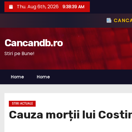
S
Thu. Aug 6th, 2026
9:38:41 AM
k
i
CANC
p
t
Cancandb.ro
o
c
Stiri pe Bune!
o
n
Home
Home
t
e
n
t
STIRI ACTUALE
Cauza morții lui Costi