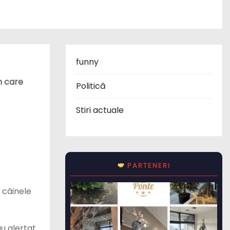
funny
n care
Politică
Stiri actuale
PARTENERI
 câinele
au alertat