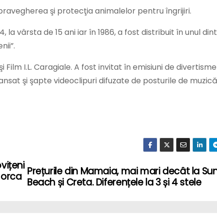
pravegherea şi protecţia animalelor pentru îngrijiri.
la vârsta de 15 ani iar în 1986, a fost distribuit în unul din
nii”.
Film I.L. Caragiale. A fost invitat în emisiuni de divertisme
nsat şi şapte videoclipuri difuzate de posturile de muzică
vițeni
Prețurile din Mamaia, mai mari decât la Su
morca
Beach și Creta. Diferențele la 3 și 4 stele