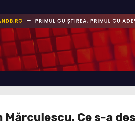
ANDB.RO
—
PRIMUL CU ȘTIREA, PRIMUL CU AD
n Mărculescu. Ce s-a de