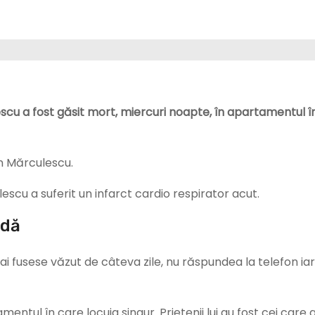
cu a fost găsit mort, miercuri noapte, în apartamentul î
in Mărculescu.
lescu a suferit un infarct cardio respirator acut.
adă
i fusese văzut de câteva zile, nu răspundea la telefon iar
mentul în care locuia singur. Prietenii lui au fost cei care 