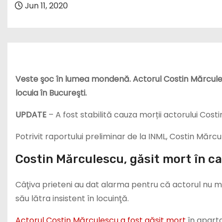
Jun 11, 2020
Veste şoc în lumea mondenă. Actorul Costin Mărcules
locuia în Bucureşti.
UPDATE
– A fost stabilită cauza morții actorului Cost
Potrivit raportului preliminar de la INML, Costin Mărcu
Costin Mărculescu, găsit mort în c
Câţiva prieteni au dat alarma pentru că actorul nu ma
său lătra insistent în locuinţă.
Actorul Costin Mărculescu a fost găsit mort
în aparta