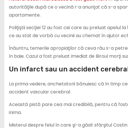
autorităţile după ce o vecină i-a anunţat că s-a spart 
apartamente.
Poliţiştii secţiei 12 au fost cei care au preluat apelul l
ce au stat de vorbă cu vecinii au chemat în ajutor ec
Înăuntru, temerile apropiaţilor că ceva rău s-a petrecu
în baie. Cazul a fost preluat imediat de Biroul morţi sus
Un infarct sau un accident cerebral
La prima vedere, anchetatorii bănuiesc că în timp ce a
accident vascular cerebral.
Această pistă pare cea mai credibilă, pentru că fosta
inima.
Misterul despre felul în care şi-a găsit sfârşitul Cost