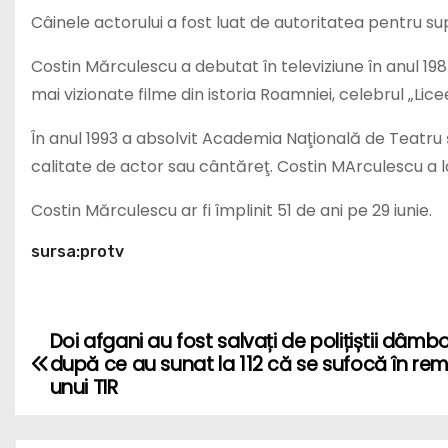
Câinele actorului a fost luat de autoritatea pentru su
Costin Mărculescu a debutat în televiziune în anul 1984, 
mai vizionate filme din istoria Roamniei, celebrul „Licee
În anul 1993 a absolvit Academia Naţională de Teatru şi 
calitate de actor sau cântăreţ. Costin MArculescu a la
Costin Mărculescu ar fi împlinit 51 de ani pe 29 iunie.
sursa:protv
Doi afgani au fost salvați de polițiștii dâmbo
P
după ce au sunat la 112 că se sufocă în re
o
unui TIR
s