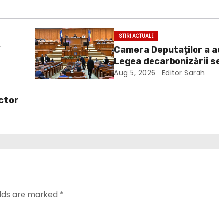
STIRI ACTUALE
”
Camera Deputaților a 
Legea decarbonizării s
energetic. Amendament
Aug 5, 2026
Editor Sarah
a
inclus în proiect
ictor
elds are marked
*