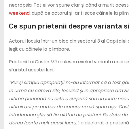
necropsia. Tot ei vor spune clar şi când a murit acesta
weekend
, după ce actorul şi-ar fi scos câinele la pli
Ce spun prietenii despre varianta s
Actorul locuia într-un bloc din sectorul 3 al Capitalei
ieşit cu câinele la plimbare.
Prietenii Lui Costin Mărculescu exclud varianta unei s
sfaristul acestei luni.
“Pur şi simplu apropriaţii m-au informat că a fost găsi
în urmă cu câteva zile, locuind şi în apropriere am zi
ultima perioadă nu este o surpriză sau un lucru necu
ultimii ani pe partea de cariera ca să spun aşa. Cos
intodeauna ştia să fie alături de prieteni. Pe data de 
dorea foarte mult acest lucru.”
, a declarat o prietenă