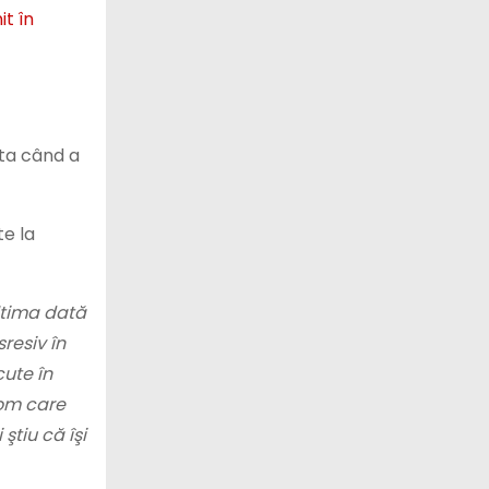
it în
ăta când a
te la
ultima dată
resiv în
cute în
 om care
ştiu că îşi