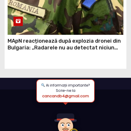
MApN reacționează după explozia dronei din
Bulgaria: „Radarele nu au detectat niciun
aparat care să fi traversat România”
Ai informații importante?
Scrie-ne la
cancandb4@gmail.com