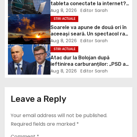
a
tableta conectate la internet?
DNSC avertizează asupra unui
Aug 8, 2026
Editor Sarah
v
risc pe care mulți utilizatori îl
STIRI ACTUALE
ignoră
i
Soarele va apune de două ori în
aceeași seară. Un spectacol rar
g
va întrerupe liniștea unui sat
Aug 8, 2026
Editor Sarah
din Europa
STIRI ACTUALE
a
Atac dur la Bolojan după
t
ieftinirea carburanților: „PSD a
scris legea. Dumneavoastră ați
Aug 8, 2026
Editor Sarah
i
scris discursul de după”
o
Leave a Reply
n
Your email address will not be published.
Required fields are marked
*
Comment
*