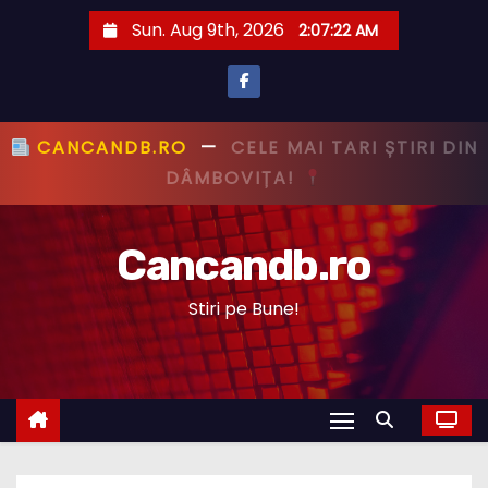
S
Sun. Aug 9th, 2026
2:07:23 AM
k
i
p
t
CANCANDB.RO
—
PRIMUL CU ȘTIREA,
o
PRIMUL CU ADEVĂRUL!
c
o
Cancandb.ro
n
t
Stiri pe Bune!
e
n
t