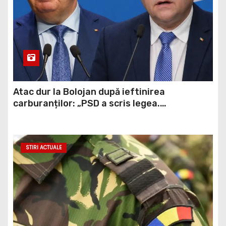
Atac dur la Bolojan după ieftinirea
carburanților: „PSD a scris legea.
Dumneavoastră ați scris discursul de după”
STIRI ACTUALE