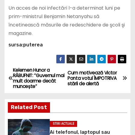
Un acces de noi infectări l-a determinat luni pe
prim-ministrul Benjamin Netanyahu să
încetinească măsurile de redeschidere de şcoli şi
magazine.
sursa:puterea
Kelemen Hunor a
P
Cum motivează Victor
RĂBUFNIT: ”Guvernul mai
Ponta votul ÎMPOTRIVA
mult doarme decât
o
stării de alertă
muncește”
s
Related Post
t
n
STIRI ACTUALE
Ai telefonul, laptopul sau