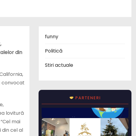
funny
,
Politică
alelor din
Stiri actuale
alifornia,
 a convocat
PARTENERI
e,
a lovitură
 “Cel mai
 din cel al