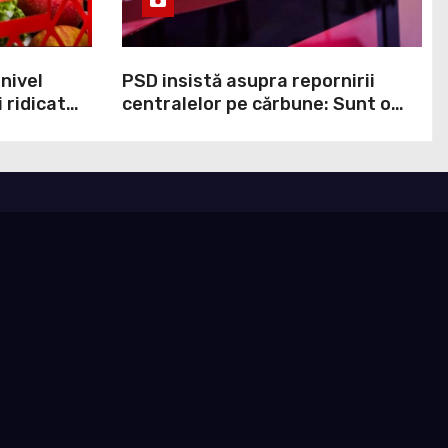
 nivel
PSD insistă asupra repornirii
 ridicat
centralelor pe cărbune: Sunt o
ei ani. În
necesitate în situația de forță
cumpit cel
majoră a țării
ndul
lor că
 perturba
n Marea