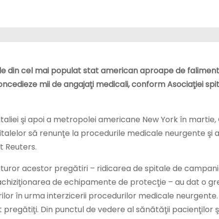
ele din cel mai populat stat american aproape de faliment
oncedieze mii de angajaţi medicali, conform Asociaţiei spit
liei şi apoi a metropolei americane New York în martie, C
pitalelor să renunţe la procedurile medicale neurgente şi
it Reuters.
tuturor acestor pregătiri – ridicarea de spitale de campani
achiziţionarea de echipamente de protecţie – au dat o gre
rilor în urma interzicerii procedurilor medicale neurgente.
pregătiţi. Din punctul de vedere al sănătăţii pacienţilor şi