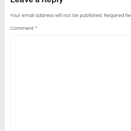
din nou exporturile prin Mar
i
Neagră.
Your email address will not be published.
Required fi
o
Comment
*
n