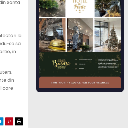
 din Santa
fectări la
ându-se să
rtie, în
uters,
rte din
al care