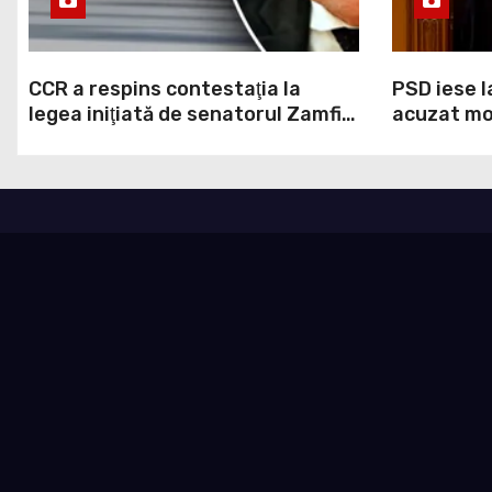
CCR a respins contestaţia la
PSD iese l
legea iniţiată de senatorul Zamfir
acuzat mod
de la PSD, care permite reluarea
la Legea A
construcţiei hidrocentralelor din
grosolană 
zonele protejate
acopere c