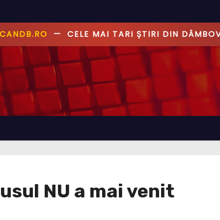
ANDB.RO
—
PRIMUL CU ȘTIREA, PRIMUL CU AD
rusul NU a mai venit