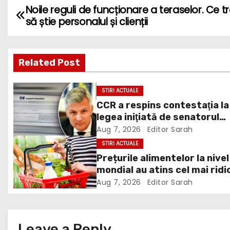
Noile reguli de funcționare a teraselor. Ce t
P
să știe personalul și clienții
o
s
Related Post
t
STIRI ACTUALE
n
CCR a respins contestaţia la
legea iniţiată de senatorul
a
Zamfir de la PSD, care permi
Aug 7, 2026
Editor Sarah
v
reluarea construcţiei
STIRI ACTUALE
hidrocentralelor din zonele
Prețurile alimentelor la nivel
i
protejate
mondial au atins cel mai ridi
nivel din ultimii peste trei ani
g
Aug 7, 2026
Editor Sarah
ultima lună, grâul s-a scump
a
cel mai mult (+5,8%), pe fon
secetei, dar și al temerilor c
t
Leave a Reply
războiul din Ucraina va pert