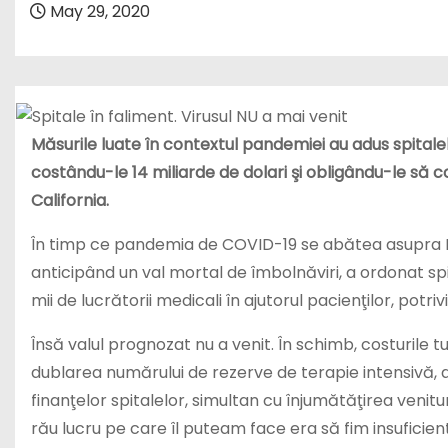
May 29, 2020
Măsurile luate în contextul pandemiei au adus spital
costându-le 14 miliarde de dolari şi obligându-le să c
California.
În timp ce pandemia de COVID-19 se abătea asupra Ita
anticipând un val mortal de îmbolnăviri, a ordonat s
mii de lucrătorii medicali în ajutorul pacienţilor, potriv
Însă valul prognozat nu a venit. În schimb, costurile 
dublarea numărului de rezerve de terapie intensivă, 
finanţelor spitalelor, simultan cu înjumătăţirea venitu
rău lucru pe care îl puteam face era să fim insuficient 