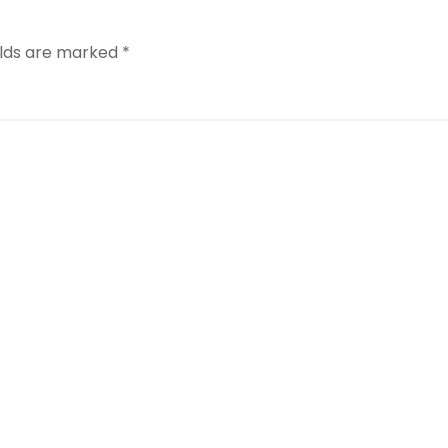
ea
elds are marked
*