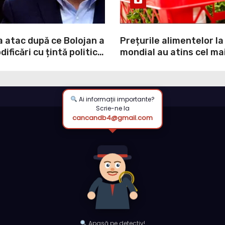
a atac după ce Bolojan a
Prețurile alimentelor la
ificări cu țintă politică
mondial au atins cel mai
NI: O minciună
nivel din ultimii peste tr
prin care încearcă să
ultima lună, grâul s-a s
ulpa PNL-USR
mai mult (+5,8%), pe fo
secetei, dar și al temeri
Ai informații importante?
Scrie-ne la
războiul din Ucraina va
cancandb4@gmail.com
din nou exporturile pri
Neagră.
Apasă pe detectiv!