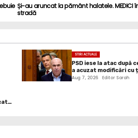
rebuie
Și-au aruncat la pământ halatele. MEDICI î
stradă
STIRI ACTUALE
PSD iese la atac după c
a acuzat modificări cu 
te
politică la Legea ANI: O
Aug 7, 2026
Editor Sarah
grosolană prin care înc
acopere culpa PNL-USR
cat
. În
it
dul
ă
urba