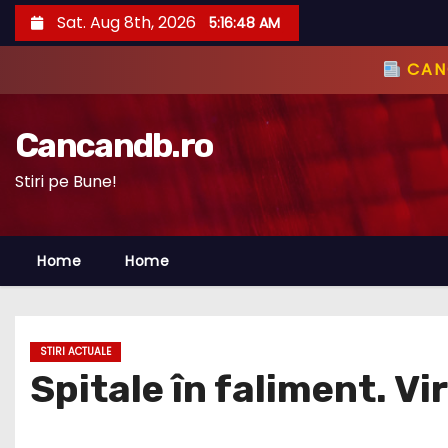
S
Sat. Aug 8th, 2026
5:16:49 AM
k
i
CANC
p
t
Cancandb.ro
o
c
Stiri pe Bune!
o
n
Home
Home
t
e
n
t
STIRI ACTUALE
Spitale în faliment. Vi