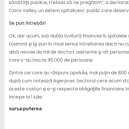
sănătăţii publice, trebuia să ne pregătim”, a declarat
Clara Valley, un sistem spitalicesc public care deserve
Se pun întrebări
Ok, dar acum, sub dubla lovitură financiară, spitalele
toamnă şi îşi pun în mod serios întrebarea dacă nu c
aibă nevoie de mii de doctori, asistente şi alt personal
care s-au înscris 95.000 de persoane.
Dintre cei care au răspuns apelului, mai puţin de 800
după cum notează Agerpres. Sectorul cere acum statul
aceste costuri şi a-şi respecta obligaţiile financiare î
începe la 1 iulie.
sursa:puterea