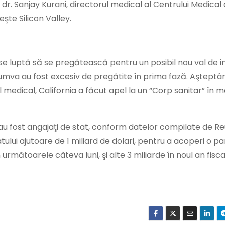
 dr. Sanjay Kurani, directorul medical al Centrului Medical
şte Silicon Valley.
 se luptă să se pregătească pentru un posibil nou val de in
umva au fost excesiv de pregătite în prima fază. Aştept
 medical, California a făcut apel la un “Corp sanitar” în ma
 au fost angajaţi de stat, conform datelor compilate de Re
ui ajutoare de 1 miliard de dolari, pentru a acoperi o pa
n următoarele câteva luni, şi alte 3 miliarde în noul an fisc