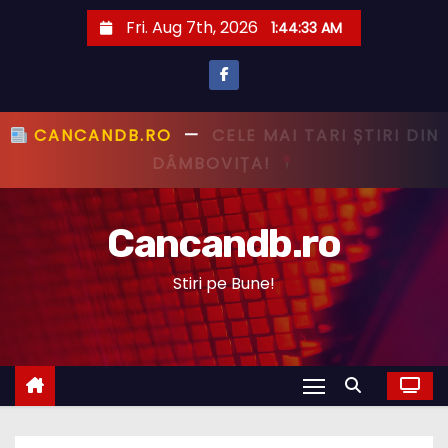
S
Fri. Aug 7th, 2026
1:44:34 AM
k
i
p
t
CANCANDB.RO
—
PRIMUL CU ȘTIREA,
o
PRIMUL CU ADEVĂRUL!
c
o
Cancandb.ro
n
t
Stiri pe Bune!
e
n
t