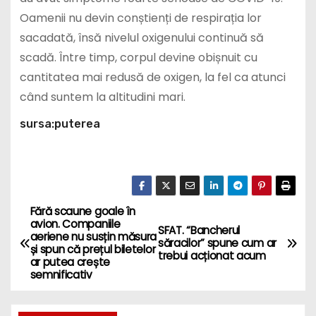
Oamenii nu devin conștienți de respirația lor
sacadată, însă nivelul oxigenului continuă să
scadă. Între timp, corpul devine obișnuit cu
cantitatea mai redusă de oxigen, la fel ca atunci
când suntem la altitudini mari.
sursa:puterea
Fără scaune goale în
P
avion. Companiile
SFAT. “Bancherul
aeriene nu susțin măsura
o
săracilor” spune cum ar
și spun că prețul biletelor
trebui acționat acum
ar putea crește
s
semnificativ
t