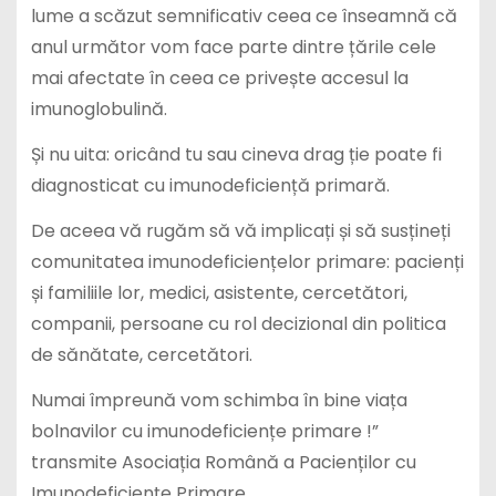
lume a scăzut semnificativ ceea ce înseamnă că
anul următor vom face parte dintre țările cele
mai afectate în ceea ce privește accesul la
imunoglobulină.
Și nu uita: oricând tu sau cineva drag ție poate fi
diagnosticat cu imunodeficiență primară.
De aceea vă rugăm să vă implicați și să susțineți
comunitatea imunodeficiențelor primare: pacienți
și familiile lor, medici, asistente, cercetători,
companii, persoane cu rol decizional din politica
de sănătate, cercetători.
Numai împreună vom schimba în bine viața
bolnavilor cu imunodeficiențe primare !”
transmite Asociația Română a Pacienților cu
Imunodeficiențe Primare.