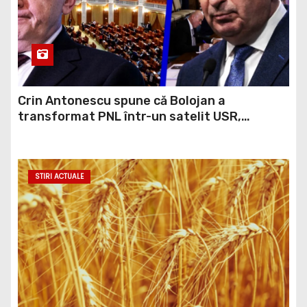
Crin Antonescu spune că Bolojan a
transformat PNL într-un satelit USR,
asemănător fostului club de fotbal Dinamo
Victoria, care a aparținut Miliției
STIRI ACTUALE