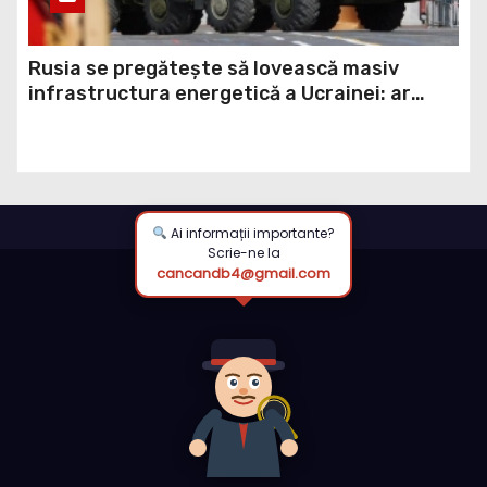
Rusia se pregătește să lovească masiv
infrastructura energetică a Ucrainei: ar
putea folosi rachete balistice din rezerva
strategică (ISW)
Ai informații importante?
Scrie-ne la
cancandb4@gmail.com