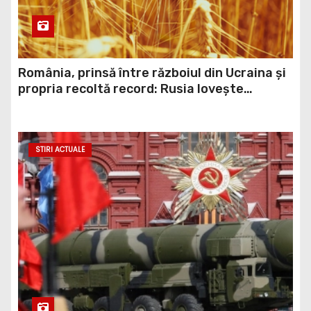
România, prinsă între războiul din Ucraina și
propria recoltă record: Rusia lovește
porturile ucrainene, iar țara noastră ar
putea redeveni principala rută pentru
exportul cerealelor
STIRI ACTUALE