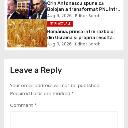
g
Crin Antonescu spune că
Bolojan a transformat PNL într-
a
un satelit USR, asemănător
Aug 9, 2026
Editor Sarah
fostului club de fotbal Dinamo
STIRI ACTUALE
t
Victoria, care a aparținut Miliției
România, prinsă între războiul
din Ucraina și propria recoltă
i
record: Rusia lovește porturile
Aug 9, 2026
Editor Sarah
ucrainene, iar țara noastră ar
o
putea redeveni principala rută
pentru exportul cerealelor
n
Leave a Reply
Your email address will not be published.
Required fields are marked
*
Comment
*