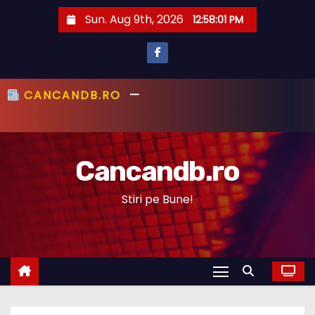
S
Sun. Aug 9th, 2026
12:58:03 PM
k
i
p
t
CANCANDB.RO
—
PRIMUL CU ȘTIREA,
o
PRIMUL CU ADEVĂRUL!
c
o
Cancandb.ro
n
t
Stiri pe Bune!
e
n
t