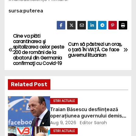
sursa:puterea
Cine va plăti
P
carantinarea şi
Cum să păstrezi un oraș,
spitalizarea celor peste
o
o țară ÎN VIAȚĂ. Ce face
200 de români de la
guvernul lituanian
abatorul din Germania
s
confirmaţi cu Covid-19
t
Related Post
n
a
STIRI ACTUALE
Traian Băsescu desființează
v
operațiunea guvernului demis,
Bolojan, de scufundare a
Aug 9, 2026
Editor Sarah
i
barjelor în Dunăre: „Este o
STIRI ACTUALE
improvizație”