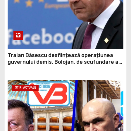
Traian Băsescu desființează operațiunea
guvernului demis, Bolojan, de scufundare a
barjelor în Dunăre: „Este o improvizație”
STIRI ACTUALE