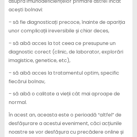
asupra imunodeficiențelor primare astfel încât
acești bolnavi:
– să fie diagnosticați precoce, înainte de apariția
unor complicații ireversibile și chiar deces,
– să aibă acces la tot ceea ce presupune un
diagnostic corect (clinic, de laborator, explorări
imagistice, genetice, etc),
– să aibă acces la tratamentul optim, specific
fiecărui bolnav,
– să aibă o calitate a vieții cât mai aproape de
normal.
În acest an, aceasta este o perioadă “altfel” de
desfășurare a acestui eveniment, căci acțiunile
noastre se vor desfășura cu precădere online și