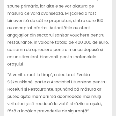
spune primăria, iar altele se vor alătura pe
măsură ce vara avansează. Mișcarea a fost
binevenită de către proprietari, dintre care 160
au acceptat oferta. Autoritățile au oferit
angajaților din sectorul sanitar vouchere pentru
restaurante, în valoare totală de 400.000 de euro,
ca semn de apreciere pentru munca depusă și
ca un stimulent binevenit pentru cafenelele
orașului.
“A venit exact la timp”, a declarat Evalda
Šiškauskienė, parte a Asociației Lituaniene pentru
Hoteluri și Restaurante, spunând că măsura ar
putea ajuta membrii “să acomodeze mai mulți
vizitatori și să readucă la viață străzile orașului,
fără a încălca prevederile de siguranță”.