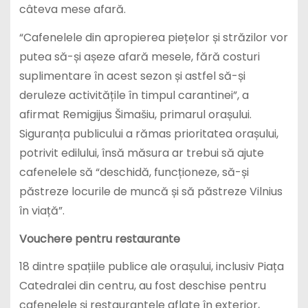
câteva mese afară.
“Cafenelele din apropierea piețelor și străzilor vor
putea să-și așeze afară mesele, fără costuri
suplimentare în acest sezon și astfel să-și
deruleze activitățile în timpul carantinei”, a
afirmat Remigijus Šimašiu, primarul orașului.
Siguranța publicului a rămas prioritatea orașului,
potrivit edilului, însă măsura ar trebui să ajute
cafenelele să “deschidă, funcționeze, să-și
păstreze locurile de muncă și să păstreze Vilnius
în viață”.
Vouchere pentru restaurante
18 dintre spațiile publice ale orașului, inclusiv Piața
Catedralei din centru, au fost deschise pentru
cafenelele și restaurantele aflate în exterior,