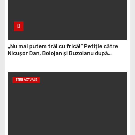
„Nu mai putem trăi cu frică!” Petiție către
Nicușor Dan, Bolojan și Buzoianu după
atacurile urșilor din Covasna
STIRI ACTUALE