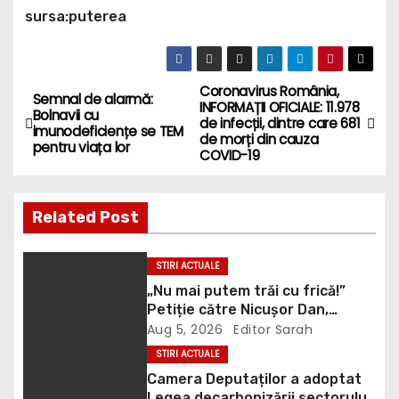
sursa:puterea
Coronavirus România,
P
Semnal de alarmă:
INFORMAȚII OFICIALE: 11.978
Bolnavii cu
de infecții, dintre care 681
o
imunodeficiențe se TEM
de morți din cauza
pentru viața lor
COVID-19
s
t
Related Post
n
STIRI ACTUALE
a
„Nu mai putem trăi cu frică!”
Petiție către Nicușor Dan,
v
Bolojan și Buzoianu după
Aug 5, 2026
Editor Sarah
atacurile urșilor din Covasna
i
STIRI ACTUALE
Camera Deputaților a adoptat
Legea decarbonizării sectorului