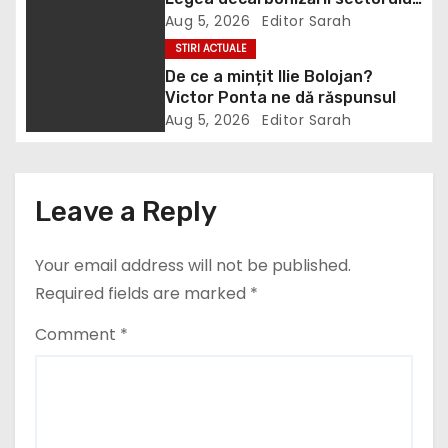
g
energetic. Amendamentul PSD,
Aug 5, 2026
Editor Sarah
a
inclus în proiect
STIRI ACTUALE
De ce a mințit Ilie Bolojan?
t
Victor Ponta ne dă răspunsul
i
Aug 5, 2026
Editor Sarah
o
n
Leave a Reply
Your email address will not be published.
Required fields are marked
*
Comment
*