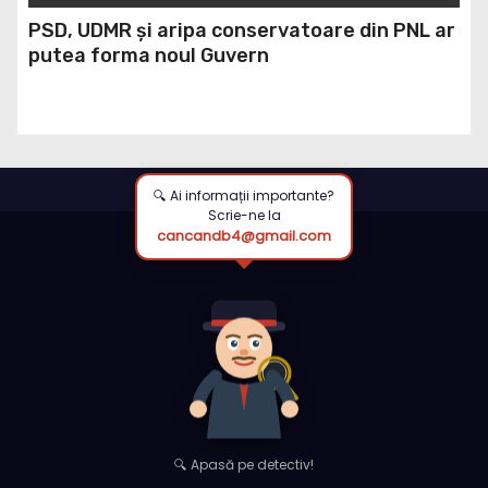
PSD, UDMR și aripa conservatoare din PNL ar
putea forma noul Guvern
🔍 Ai informații importante?
Scrie-ne la
cancandb4@gmail.com
🔍 Apasă pe detectiv!