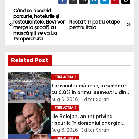
Când se deschid
P
parcurile, hotelurile și
restaurantele. Elevii vor
Restart în patru etape
o
merge la școală cu
pentru Italia
mască și li se va lua
s
temperatura
t
Related Post
n
a
STIRI ACTUALE
Turismul românesc, în scădere
v
cu 6,8% în primul semestru din
2026
Aug 6, 2026
Editor Sarah
i
STIRI ACTUALE
g
Ilie Bolojan, anunț privind
riscurile în domeniul energiei
a
electrice. Ce a decis Guvernul
Aug 6, 2026
Editor Sarah
STIRI ACTUALE