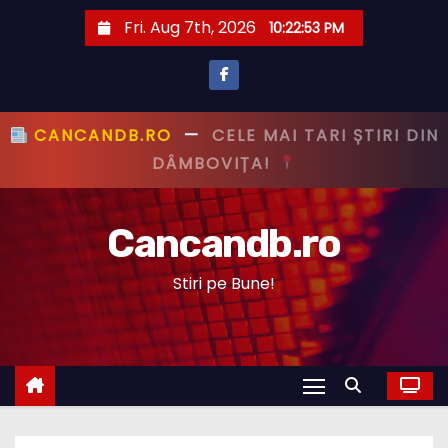
S
Fri. Aug 7th, 2026
10:22:54 PM
k
i
p
t
CANCANDB.RO
—
PRIMUL CU ȘTIREA,
o
PRIMUL CU ADEVĂRUL!
c
o
Cancandb.ro
n
t
Stiri pe Bune!
e
n
t