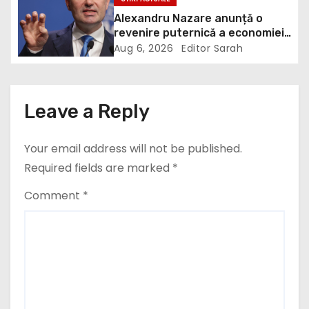
t
Alexandru Nazare anunță o
revenire puternică a economiei
i
în 2027: Inflația va scădea,
Aug 6, 2026
Editor Sarah
consumul va crește
o
n
Leave a Reply
Your email address will not be published.
Required fields are marked
*
Comment
*