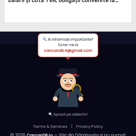
salarii și cota TVA, obligații convenite la
Washington printr-un Acord semnat pe 16
aprilie / DOCUMENT
Ai informații importante?
Scrie-ne la
cancandb4@gmail.com
Apasă pe detectiv!
Terms & Services
|
Privacy Policy
© 2026
— Știri din Dâmbovița si nu numai!
CancanDB.ro