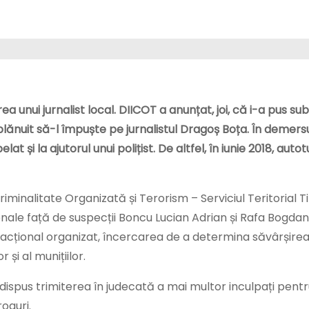
ea unui jurnalist local. DIICOT a anunțat, joi, că i-a pus s
ănuit să-l împuște pe jurnalistul Dragoș Boța. În demersul
t și la ajutorul unui polițist. De altfel, în iunie 2018, auto
Criminalitate Organizată și Terorism – Serviciul Teritorial 
enale față de suspecții Boncu Lucian Adrian și Rafa Bogda
nfracțional organizat, încercarea de a determina săvârșirea
și al munițiilor.
-a dispus trimiterea în judecată a mai multor inculpați pent
roguri.