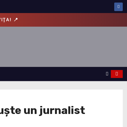
IȚA! 📍
uște un jurnalist