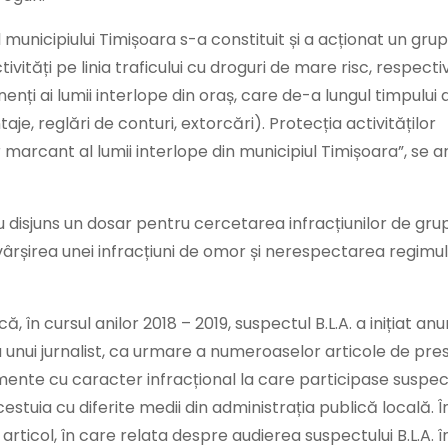
ul municipiului Timișoara s-a constituit și a acționat un grup
vități pe linia traficului cu droguri de mare risc, respecti
nți ai lumii interlope din oraș, care de-a lungul timpului 
taje, reglări de conturi, extorcări). Protecția activităților
r marcant al lumii interlope din municipiul Timișoara”, se a
 au disjuns un dosar pentru cercetarea infracțiunilor de gru
vârșirea unei infracțiuni de omor și nerespectarea regimu
ă, în cursul anilor 2018 – 2019, suspectul B.L.A. a inițiat an
 unui jurnalist, ca urmare a numeroaselor articole de pre
mente cu caracter infracțional la care participase suspectu
cestuia cu diferite medii din administrația publică locală. 
n articol, în care relata despre audierea suspectului B.L.A. 