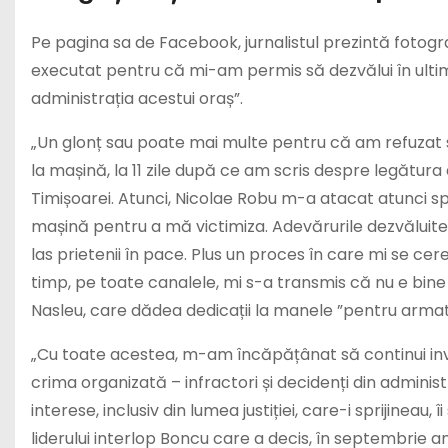
Pe pagina sa de Facebook, jurnalistul prezintă fotogra
executat pentru că mi-am permis să dezvălui în ultimii
administrația acestui oraș”.
„Un glonț sau poate mai multe pentru că am refuzat să
la mașină, la 11 zile după ce am scris despre legătura 
Timișoarei. Atunci, Nicolae Robu m-a atacat atunci spun
mașină pentru a mă victimiza. Adevărurile dezvăluite d
las prietenii în pace. Plus un proces în care mi se ce
timp, pe toate canalele, mi s-a transmis că nu e bine
Nasleu, care dădea dedicații la manele ”pentru armata
„Cu toate acestea, m-am încăpățânat să continui inves
crima organizată – infractori și decidenți din administ
interese, inclusiv din lumea justiției, care-i sprijineau, î
liderului interlop Boncu care a decis, în septembrie an