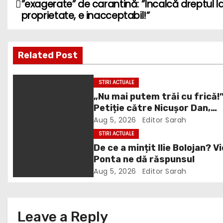
”exagerate” de carantină: ”Încalcă dreptul l
o
proprietate, e inacceptabil!”
s
Related Post
t
n
STIRI ACTUALE
„Nu mai putem trăi cu frică!
a
Petiție către Nicușor Dan,
v
Bolojan și Buzoianu după
Aug 5, 2026
Editor Sarah
atacurile urșilor din Covasn
STIRI ACTUALE
i
De ce a mințit Ilie Bolojan? V
Ponta ne dă răspunsul
g
Aug 5, 2026
Editor Sarah
a
t
Leave a Reply