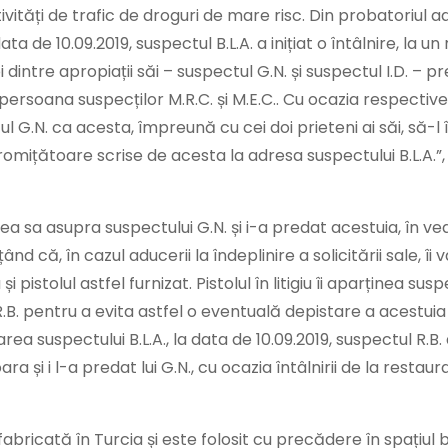
ivități de trafic de droguri de mare risc. Din probatoriul a
ata de 10.09.2019, suspectul B.L.A. a inițiat o întâlnire, la u
 dintre apropiații săi – suspectul G.N. și suspectul I.D. – p
 în persoana suspecților M.R.C. și M.E.C.. Cu ocazia respectivei 
l G.N. ca acesta, împreună cu cei doi prieteni ai săi, să-l
omițătoare scrise de acesta la adresa suspectului B.L.A.”,
atea sa asupra suspectului G.N. și i-a predat acestuia, în v
nd că, în cazul aducerii la îndeplinire a solicitării sale, îi v
istolul astfel furnizat. Pistolul în litigiu îi aparținea susp
 R.B. pentru a evita astfel o eventuală depistare a acestui
tarea suspectului B.L.A., la data de 10.09.2019, suspectul R.B.
a și i l-a predat lui G.N., cu ocazia întâlnirii de la restaur
abricată în Turcia și este folosit cu precădere în spațiul 