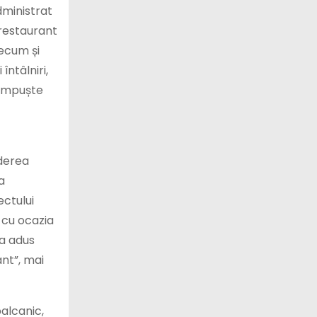
dministrat
n restaurant
recum și
întâlniri,
 împuște
ederea
a
ectului
a cu ocazia
 a adus
ant”, mai
balcanic,