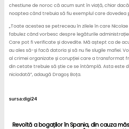
chestiune de noroc că acum sunt în viață, chiar dacă 
noaptea când trebuia să fiu exemplul care dovedea p
„Toate acestea se petreceau în zilele în care Nicolae 
fabulez când vorbesc despre legăturile administrație
Care pot fi verificate și dovedite. Mă aștept ca de a
au ales să-și facă datoria și să nu fie slugile mafiei.
al crimei organizate și corupției care a transformat fr
din cetate trebuie să știe ce se întâmplă. Asta este d
niciodată”, adaugă Dragoș Boța.
sursa:digi24
Revoltă a bogaților în Spania, din cauza măs
P