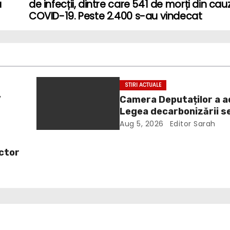
a
de infecții, dintre care 541 de morți din cau
COVID-19. Peste 2.400 s-au vindecat
STIRI ACTUALE
”
Camera Deputaților a 
Legea decarbonizării s
energetic. Amendament
Aug 5, 2026
Editor Sarah
a
inclus în proiect
ictor