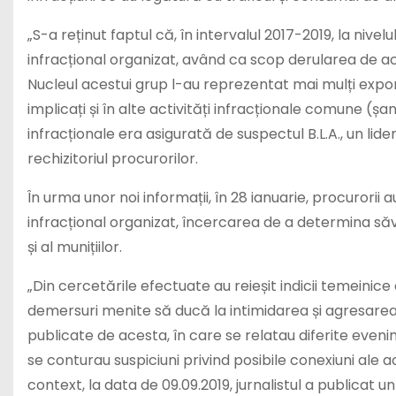
„S-a reținut faptul că, în intervalul 2017-2019, la nivel
infracțional organizat, având ca scop derularea de acti
Nucleul acestui grup l-au reprezentat mai mulți expone
implicați și în alte activități infracționale comune (șan
infracționale era asigurată de suspectul B.L.A., un lide
rechizitoriul procurorilor.
În urma unor noi informații, în 28 ianuarie, procurorii
infracțional organizat, încercarea de a determina să
și al munițiilor.
„Din cercetările efectuate au reieșit indicii temeinice c
demersuri menite să ducă la intimidarea și agresarea
publicate de acesta, în care se relatau diferite eveni
se conturau suspiciuni privind posibile conexiuni ale a
context, la data de 09.09.2019, jurnalistul a publicat u