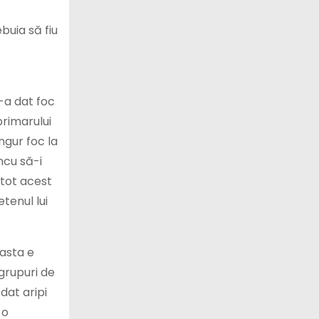
buia să fiu
-a dat foc
primarului
ngur foc la
ncu să-i
 tot acest
tenul lui
 asta e
 grupuri de
 dat aripi
 o