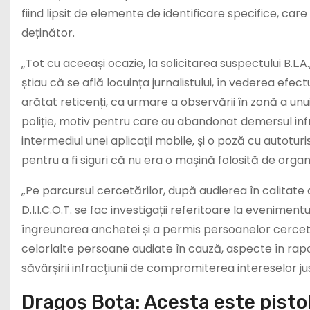
fiind lipsit de elemente de identificare specifice, car
deținător.
„Tot cu aceeași ocazie, la solicitarea suspectului B.L.
știau că se află locuința jurnalistului, în vederea efe
arătat reticenți, ca urmare a observării în zonă a un
poliție, motiv pentru care au abandonat demersul infracț
intermediul unei aplicații mobile, și o poză cu autoturi
pentru a fi siguri că nu era o mașină folosită de organe
„Pe parcursul cercetărilor, după audierea în calitate
D.I.I.C.O.T. se fac investigații referitoare la evenimentu
îngreunarea anchetei și a permis persoanelor cercetat
celorlalte persoane audiate în cauză, aspecte în rapo
săvârșirii infracțiunii de compromiterea intereselor just
Dragoș Boța: Acesta este pistol