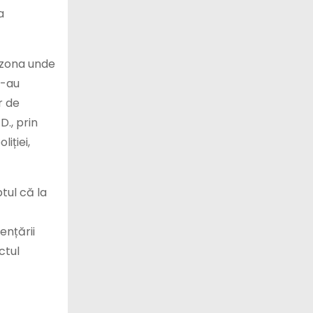
a
n zona unde
s-au
r de
D., prin
iției,
tul că la
ențării
ctul