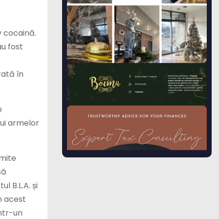
v cocaină.
au fost
rată în
p
lui armelor
umite
să
l B.L.A. și
În acest
într-un