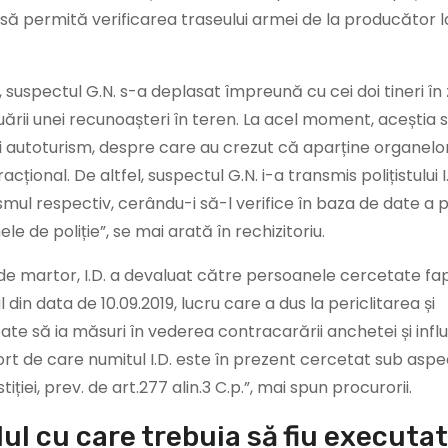
e să permită verificarea traseului armei de la producător l
A., suspectul G.N. s-a deplasat împreună cu cei doi tineri î
ctuării unei recunoașteri în teren. La acel moment, aceștia 
ui autoturism, despre care au crezut că aparține organelo
ional. De altfel, suspectul G.N. i-a transmis polițistului I.
smul respectiv, cerându-i să-l verifice în baza de date a pol
le de poliție”, se mai arată în rechizitoriu.
 de martor, I.D. a devaluat către persoanele cercetate fap
l din data de 10.09.2019, lucru care a dus la periclitarea și
e să ia măsuri în vederea contracarării anchetei și influ
rt de care numitul I.D. este în prezent cercetat sub aspe
iției, prev. de art.277 alin.3 C.p.”, mai spun procurorii.
ul cu care trebuia să fiu executat