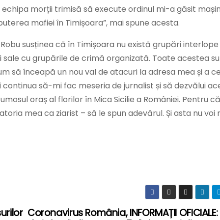
echipa morții trimisă să execute ordinul mi-a găsit mașin
uterea mafiei în Timișoara”, mai spune acesta.
Robu susținea că în Timișoara nu există grupări interlope 
i sale cu grupările de crimă organizată. Toate acestea su
cum să înceapă un nou val de atacuri la adresa mea și a c
 Voi continua să-mi fac meseria de jurnalist și să dezvălui a
umosul oraș al florilor în Mica Sicilie a României. Pentru c
atoria mea ca ziarist – să le spun adevărul. Și asta nu voi
urilor
Coronavirus România, INFORMAȚII OFICIALE: