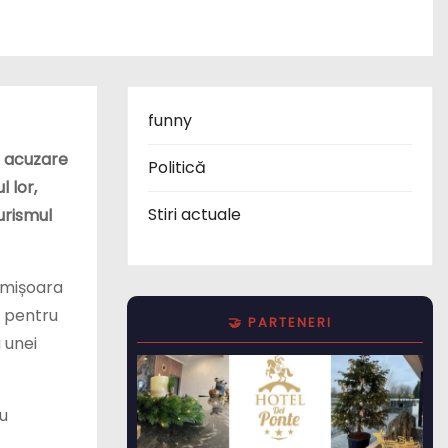
funny
ub acuzare
Politică
 lor,
Stiri actuale
turismul
Timișoara
n pentru
🤝 PARTENERI
 unei
ru