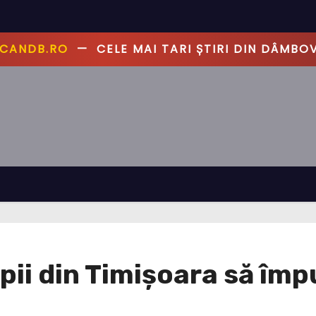
CANDB.RO
—
CELE MAI TARI ȘTIRI DIN DÂMBOV
pii din Timișoara să împ