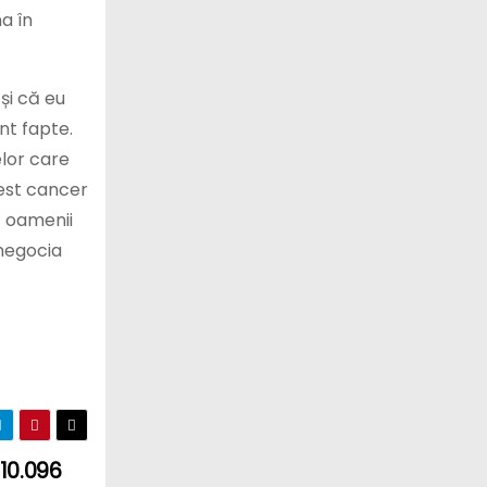
a în
și că eu
nt fapte.
elor care
cest cancer
ă oamenii
 negocia
 10.096