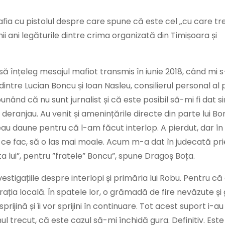
fia cu pistolul despre care spune că este cel „cu care tre
 ani legăturile dintre crima organizată din Timișoara și
 înțeleg mesajul mafiot transmis în iunie 2018, când mi s
dintre Lucian Boncu și Ioan Nasleu, consilierul personal al 
ând că nu sunt jurnalist și că este posibil să-mi fi dat si
eranjau. Au venit și amenințările directe din parte lui Bo
reau daune pentru că l-am făcut interlop. A pierdut, dar în
 ce fac, să o las mai moale. Acum m-a dat în judecată prie
 lui”, pentru ”fratele” Boncu”, spune Dragoș Boța.
tigațiile despre interlopi și primăria lui Robu. Pentru că
rația locală. În spatele lor, o grămadă de fire nevăzute și
i sprijină și îi vor sprijini în continuare. Tot acest suport i-au
ul trecut, că este cazul să-mi închidă gura. Definitiv. Este