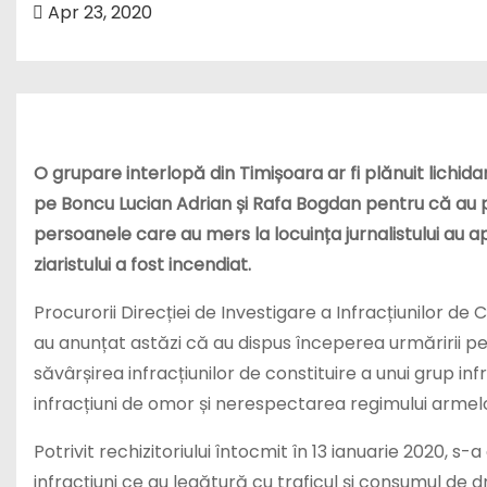
Apr 23, 2020
O grupare interlopă din Timișoara ar fi plănuit lichidar
pe Boncu Lucian Adrian și Rafa Bogdan pentru că au pl
persoanele care au mers la locuința jurnalistului au apela
ziaristului a fost incendiat.
Procurorii Direcției de Investigare a Infracțiunilor de 
au anunțat astăzi că au dispus începerea urmăririi p
săvârșirea infracțiunilor de constituire a unui grup i
infracțiuni de omor și nerespectarea regimului armelor 
Potrivit rechizitoriului întocmit în 13 ianuarie 2020, s
infracțiuni ce au legătură cu traficul și consumul de d