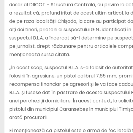
dosar al DIICOT – Structura Centrală, cu privire la act
a rezultat că, profund iritat de acest ultim articol, la d
de pe raza localității Chișoda, la care au participat doi
alți doi tineri, prieteni ai suspectului G.N., identificați
suspectul B.L.A. a încercat să-l determine pe suspectu
pe jurnalist, drept răzbunare pentru articolele compr
menționează sursa citată.
„În acest scop, suspectul B.L.A. s-a folosit de autorit
folosirii în agresiune, un pistol calibrul 7,65 mm, promițâ
recompensa financiar pe agresori și le va face cadou și p
B.L.A. și fusese dat în păstrare de acesta suspectului
unei percheziții domiciliare. În acest context, la solici
pistolul din municipiul Caransebeș în municipiul Timișoar
arată procurorii.
Ei menționează că pistolul este o armă de foc letală f