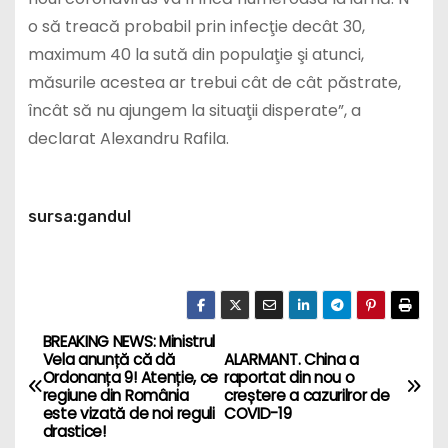
o să treacă probabil prin infecţie decât 30,
maximum 40 la sută din populaţie şi atunci,
măsurile acestea ar trebui cât de cât păstrate,
încât să nu ajungem la situaţii disperate”, a
declarat Alexandru Rafila.
sursa:gandul
BREAKING NEWS: Ministrul
P
Vela anunță că dă
ALARMANT. China a
Ordonanța 9! Atenție, ce
raportat din nou o
o
regiune din România
creștere a cazurilror de
este vizată de noi reguli
COVID-19
s
drastice!