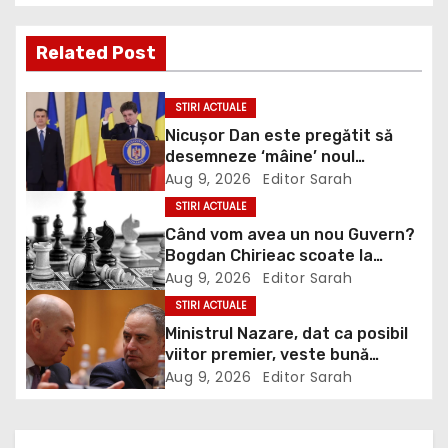
t
Related Post
n
a
STIRI ACTUALE
Nicușor Dan este pregătit să
v
desemneze ‘mâine’ noul
premier, anunță Eugen Tomac:
Aug 9, 2026
Editor Sarah
i
Niciuna dintre cele două
STIRI ACTUALE
propuneri nu are majoritate
g
Când vom avea un nou Guvern?
Bogdan Chirieac scoate la
a
lumină jocuri politice de culise:
Aug 9, 2026
Editor Sarah
Noi dăm banii, noi le plătim
STIRI ACTUALE
t
VIDEO
Ministrul Nazare, dat ca posibil
viitor premier, veste bună
i
pentru români: Momentul din
Aug 9, 2026
Editor Sarah
care vom simți ”normalitatea”
o
economică