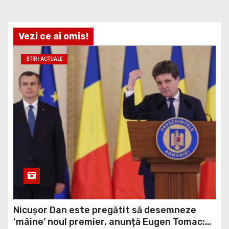
Vezi ce ai omis!
STIRI ACTUALE
Nicușor Dan este pregătit să desemneze
‘mâine’ noul premier, anunță Eugen Tomac: