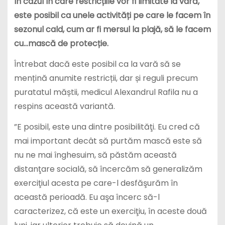
În cazul în care restricțiile vor fi limitate la vară,
este posibil ca unele activități pe care le facem în
sezonul cald, cum ar fi mersul la plajă, să le facem
cu…mască de protecție.
Întrebat dacă este posibil ca la vară să se
mențină anumite restricții, dar și reguli precum
puratatul măștii, medicul Alexandrul Rafila nu a
respins această variantă.
”E posibil, este una dintre posibilităţi. Eu cred că
mai important decât să purtăm mască este să
nu ne mai înghesuim, să păstăm această
distanţare socială, să încercăm să generalizăm
exerciţiul acesta pe care-l desfăşurăm în
această perioadă. Eu aşa încerc să-l
caracterizez, că este un exerciţiu, în aceste două