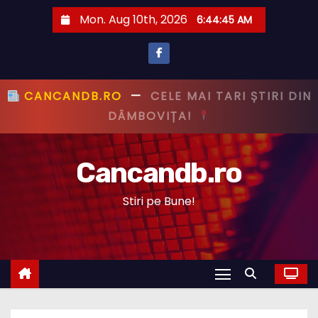
S
Mon. Aug 10th, 2026
6:44:46 AM
k
i
p
t
CANCANDB.RO
—
PRIMUL CU ȘTIREA,
o
PRIMUL CU ADEVĂRUL!
c
o
Cancandb.ro
n
t
Stiri pe Bune!
e
n
t