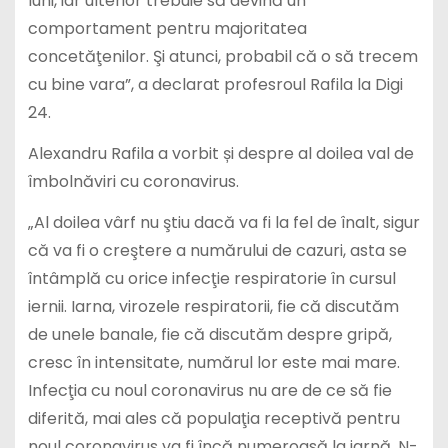
luni, iar ulterior trebuie să devină un
comportament pentru majoritatea
concetăţenilor. Şi atunci, probabil că o să trecem
cu bine vara”, a declarat profesroul Rafila la Digi
24.
Alexandru Rafila a vorbit și despre al doilea val de
îmbolnăviri cu coronavirus.
„Al doilea vârf nu ştiu dacă va fi la fel de înalt, sigur
că va fi o creştere a numărului de cazuri, asta se
întâmplă cu orice infecţie respiratorie în cursul
iernii. Iarna, virozele respiratorii, fie că discutăm
de unele banale, fie că discutăm despre gripă,
cresc în intensitate, numărul lor este mai mare.
Infecţia cu noul coronavirus nu are de ce să fie
diferită, mai ales că populaţia receptivă pentru
noul coronavirus va fi încă numeroasă la iarnă. N-