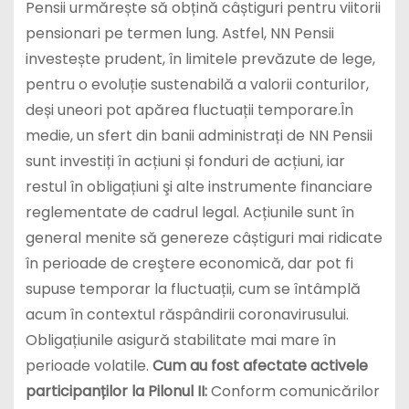
Pensii urmărește să obțină câștiguri pentru viitorii
pensionari pe termen lung. Astfel, NN Pensii
investește prudent, în limitele prevăzute de lege,
pentru o evoluție sustenabilă a valorii conturilor,
deși uneori pot apărea fluctuații temporare.În
medie, un sfert din banii administrați de NN Pensii
sunt investiți în acțiuni și fonduri de acțiuni, iar
restul în obligațiuni şi alte instrumente financiare
reglementate de cadrul legal. Acțiunile sunt în
general menite să genereze câștiguri mai ridicate
în perioade de creştere economică, dar pot fi
supuse temporar la fluctuații, cum se întâmplă
acum în contextul răspândirii coronavirusului.
Obligațiunile asigură stabilitate mai mare în
perioade volatile.
Cum au fost afectate activele
participanților la Pilonul II:
Conform comunicărilor