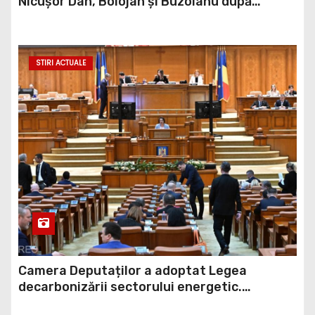
Nicușor Dan, Bolojan și Buzoianu după
atacurile urșilor din Covasna
STIRI ACTUALE
Camera Deputaților a adoptat Legea
decarbonizării sectorului energetic.
Amendamentul PSD, inclus în proiect