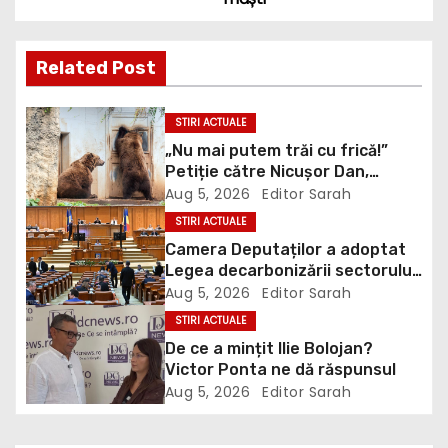
t
n
Related Post
a
STIRI ACTUALE
v
„Nu mai putem trăi cu frică!”
Petiție către Nicușor Dan,
i
Bolojan și Buzoianu după
Aug 5, 2026
Editor Sarah
atacurile urșilor din Covasna
STIRI ACTUALE
g
Camera Deputaților a adoptat
Legea decarbonizării sectorului
a
energetic. Amendamentul PSD,
Aug 5, 2026
Editor Sarah
inclus în proiect
t
STIRI ACTUALE
De ce a mințit Ilie Bolojan?
i
Victor Ponta ne dă răspunsul
Aug 5, 2026
Editor Sarah
o