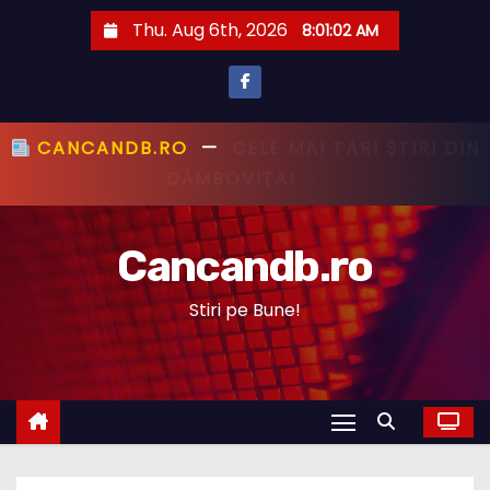
S
Thu. Aug 6th, 2026
8:01:03 AM
k
i
p
t
CANCANDB.RO
—
PRIMUL CU ȘTIREA,
o
PRIMUL CU ADEVĂRUL!
c
o
Cancandb.ro
n
t
Stiri pe Bune!
e
n
t