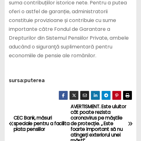
suma contribuțiilor istorice nete. Pentru a putea
oferi o astfel de garanție, administratorii
constituie provizioane și contribuie cu sume
importante către Fondul de Garantare a
Drepturilor din Sistemul Pensiilor Private, ambele
aducând o siguranţă suplimentară pentru
economiile de pensie ale românilor.
sursa:puterea
AVERTISMENT. Este uluitor
P
cât poate rezista
CEC Bank, măsuri
coronavirus pe măștile
o
speciale pentru a facilita
de protecție. „ Este
plata pensiilor
foarte important să nu
s
atingeți exteriorul unei
măști”