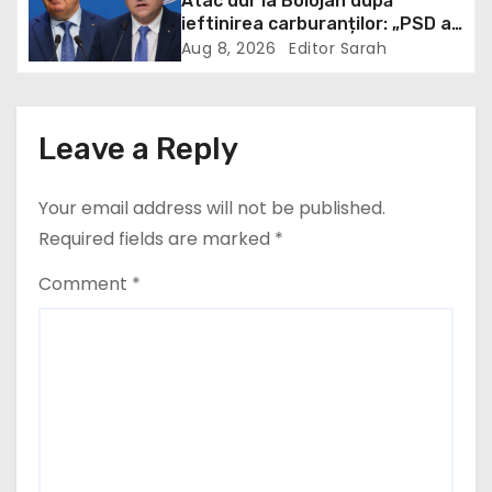
Atac dur la Bolojan după
t
ieftinirea carburanților: „PSD a
scris legea. Dumneavoastră ați
i
Aug 8, 2026
Editor Sarah
scris discursul de după”
o
n
Leave a Reply
Your email address will not be published.
Required fields are marked
*
Comment
*