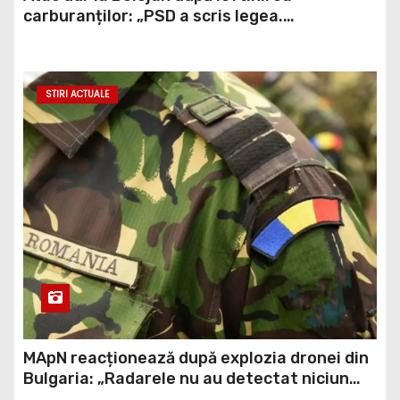
carburanților: „PSD a scris legea.
Dumneavoastră ați scris discursul de după”
STIRI ACTUALE
MApN reacționează după explozia dronei din
Bulgaria: „Radarele nu au detectat niciun
aparat care să fi traversat România”