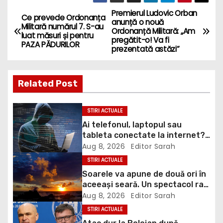
Premierul Ludovic Orban
P
Ce prevede Ordonanța
anunță o nouă
Militară numărul 7. S-au
Ordonanță Militară: „Am
o
luat măsuri și pentru
pregătit-o! Va fi
PAZA PĂDURILOR
prezentată astăzi”
s
t
Related Post
n
STIRI ACTUALE
a
Ai telefonul, laptopul sau
tableta conectate la internet?
v
DNSC avertizează asupra unui
Aug 8, 2026
Editor Sarah
risc pe care mulți utilizatori îl
i
STIRI ACTUALE
ignoră
Soarele va apune de două ori în
g
aceeași seară. Un spectacol rar
va întrerupe liniștea unui sat
Aug 8, 2026
Editor Sarah
a
din Europa
STIRI ACTUALE