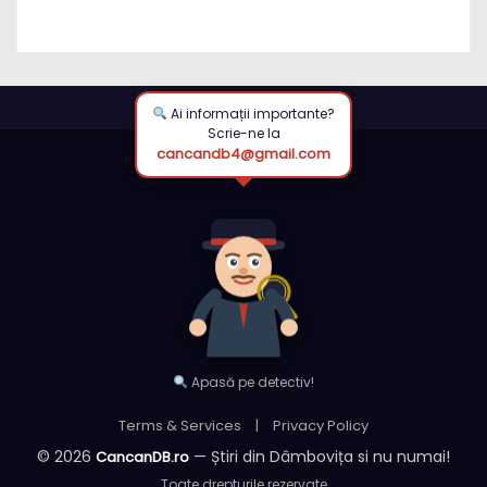
Ai informații importante?
Scrie-ne la
cancandb4@gmail.com
Apasă pe detectiv!
Terms & Services
|
Privacy Policy
© 2026
— Știri din Dâmbovița si nu numai!
CancanDB.ro
Toate drepturile rezervate