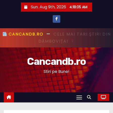
S
Sun. Aug 9th, 2026
4:18:06 AM
k
i
p
t
CANCANDB.RO
—
PRIMUL CU ȘTIREA,
o
PRIMUL CU ADEVĂRUL!
c
o
Cancandb.ro
n
t
Stiri pe Bune!
e
n
t