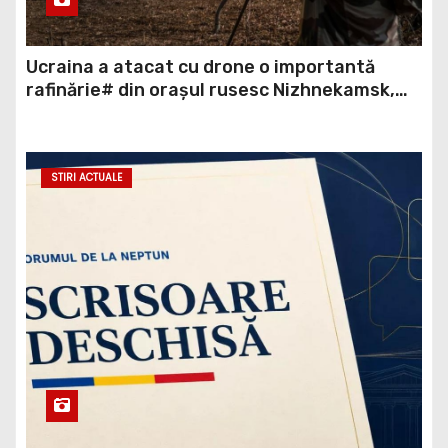
Ucraina a atacat cu drone o importantă
rafinărie# din orașul rusesc Nizhnekamsk,
aflată la aproximativ o mie de kilometri de
graniță. Cel puțin 12 persoane au fost ucise
și alte circa 40 rănite.
STIRI ACTUALE