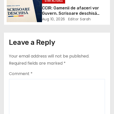
STIRI ACTUALE
t
de graniță. Cel puțin 12
CCIR: Oamenii de afaceri vor
persoane au fost ucise și alte
Guvern. Scrisoare deschisă
i
circa 40 rănite.
adresată clasei politice
Aug 10, 2026
Editor Sarah
o
n
Leave a Reply
Your email address will not be published.
Required fields are marked
*
Comment
*