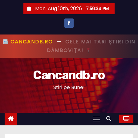
S
Mon. Aug 10th, 2026
7:56:35 PM
k
i
p
t
CANCANDB.RO
—
PRIMUL CU ȘTIREA,
o
PRIMUL CU ADEVĂRUL!
c
o
Cancandb.ro
n
t
Stiri pe Bune!
e
n
t