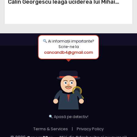
Călin Georgescu leagă uciderea lui Mihai
Viteazul de ‘globaliștii anticreștini’
Ai informații importante?
Scrie-ne la
cancandb4@gmail.com
Apasă pe detectiv!
Terms & Services
|
Privacy Policy