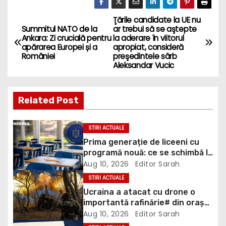
Ţările candidate la UE nu
P
Summitul NATO de la
ar trebui să se aştepte
Ankara: Zi crucială pentru
la aderare în viitorul
o
apărarea Europei și a
apropiat, consideră
României
preşedintele sârb
s
Aleksandar Vucic
t
Related Post
n
a
STIRI ACTUALE
Prima generație de liceeni cu
v
programă nouă: ce se schimbă la
Română, Matematică și
Aug 10, 2026
Editor Sarah
i
Informatică
STIRI ACTUALE
g
Ucraina a atacat cu drone o
importantă rafinărie# din orașul
a
rusesc Nizhnekamsk, aflată la
Aug 10, 2026
Editor Sarah
aproximativ o mie de kilometri