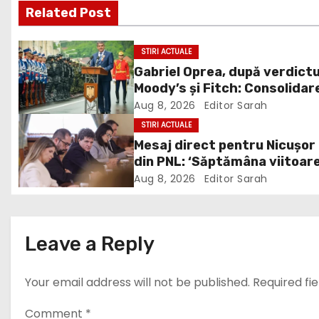
Related Post
t
n
STIRI ACTUALE
Gabriel Oprea, după verdictu
a
Moody’s și Fitch: Consolidar
v
bugetară nu trebuie făcută 
Aug 8, 2026
Editor Sarah
umerii militarilor și polițiștil
STIRI ACTUALE
i
Mesaj direct pentru Nicușor
din PNL: ‘Săptămâna viitoar
g
iasă fum alb de la Cotroceni’
Aug 8, 2026
Editor Sarah
a
t
Leave a Reply
i
Your email address will not be published.
Required fi
o
n
Comment
*