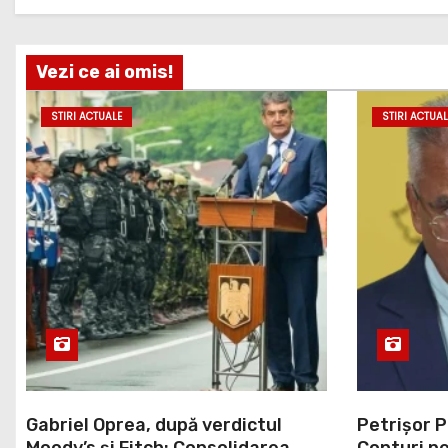
Vezi ce ai omis!
STIRI ACTUALE
STIRI ACTUAL
Gabriel Oprea, după verdictul
Petrișor P