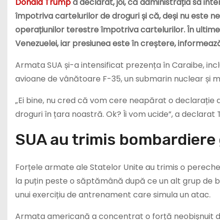
Donald Trump
a declarat, joi, că administrația sa i
împotriva cartelurilor de droguri și că, deși nu este 
operațiunilor terestre împotriva cartelurilor. În ulti
Venezuelei, iar presiunea este în creștere, informeaz
Armata SUA și-a intensificat prezența în Caraibe, inc
avioane de vânătoare F-35, un submarin nuclear și mii
„Ei bine, nu cred că vom cere neapărat o declarație 
droguri în țara noastră. Ok? Îi vom ucide”, a declarat
SUA au trimis bombardiere 
Forțele armate ale Statelor Unite au trimis o pereche
la puțin peste o săptămână după ce un alt grup de b
unui exercițiu de antrenament care simula un atac.
Armata americană a concentrat o forță neobișnuit de 