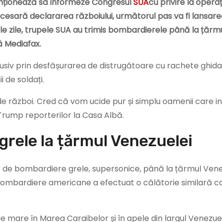
ntenționează să informeze Congresul
SUA
cu privire la operaț
necesară declararea războiului, următorul pas va fi lansar
mele zile, trupele SUA au trimis bombardierele până la țărm
ă Mediafax.
lusiv prin desfășurarea de distrugătoare cu rachete ghida
 de soldați.
de război. Cred că vom ucide pur și simplu oamenii care i
 Trump reporterilor la Casa Albă.
grele la țărmul Venezuelei
 de bombardiere grele, supersonice, până la țărmul Venezu
ombardiere americane a efectuat o călătorie similară c
mare în Marea Caraibelor și în apele din largul Venezuel