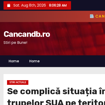
S
Sat. Aug 8th, 2026
8:06:29 AM
k
i
CANC
p
t
Cancandb.ro
o
c
Stiri pe Bune!
o
n
Home
Home
t
e
n
t
STIRI ACTUALE
Se complică situația 
trupelor SUA pe terit