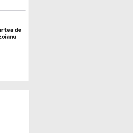
urtea de
zoianu