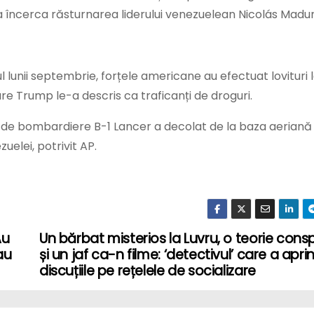
 încerca răsturnarea liderului venezuelean Nicolás Madur
l lunii septembrie, forțele americane au efectuat lovituri 
re Trump le-a descris ca traficanți de droguri.
 de bombardiere B-1 Lancer a decolat de la baza aeriană
uelei, potrivit AP.
Au
Un bărbat misterios la Luvru, o teorie consp
au
și un jaf ca-n filme: ‘detectivul’ care a apri
discuțiile pe rețelele de socializare