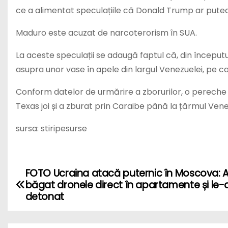
ce a alimentat speculațiile că Donald Trump ar putea
Maduro este acuzat de narcoterorism în SUA.
La aceste speculații se adaugă faptul că, din începutu
asupra unor vase în apele din largul Venezuelei, pe ca
Conform datelor de urmărire a zborurilor, o pereche
Texas joi și a zburat prin Caraibe până la țărmul Venez
sursa: stiripesurse
FOTO Ucraina atacă puternic în Moscova: 
P
băgat dronele direct în apartamente și le-
o
detonat
s