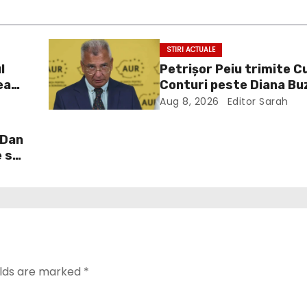
STIRI ACTUALE
l
Petrișor Peiu trimite C
ea
Conturi peste Diana Bu
pe
Aug 8, 2026
Editor Sarah
or
 Dan
e să
elds are marked
*