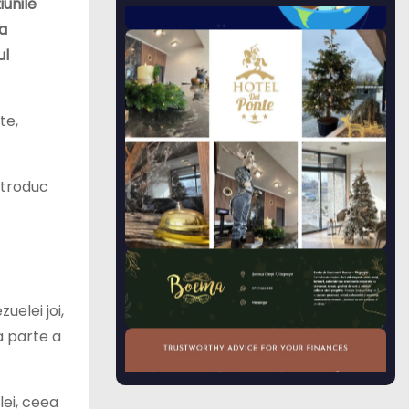
iunile
ea
ul
te,
ntroduc
elei joi,
a parte a
ei, ceea