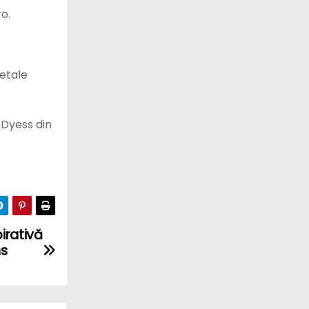
o.
letale
 Dyess din
irativă
ns