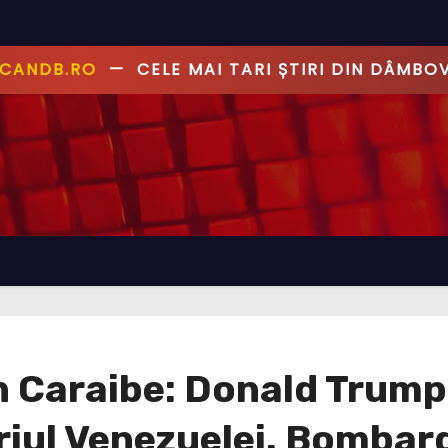
ANDB.RO
—
PRIMUL CU ȘTIREA, PRIMUL CU AD
în Caraibe: Donald Trump
oriul Venezuelei. Bombar