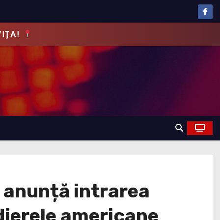
EVĂRUL!
 anunță intrarea
dierele americane