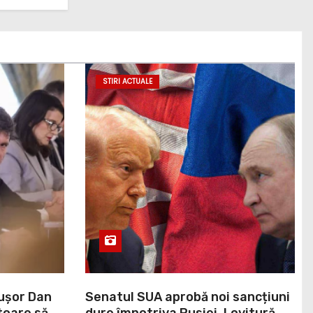
STIRI ACTUALE
cușor Dan
Senatul SUA aprobă noi sancțiuni