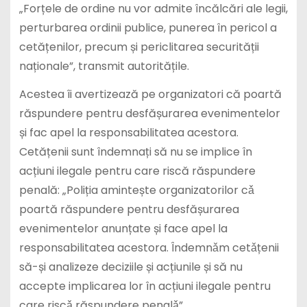
„Forțele de ordine nu vor admite încălcări ale legii,
perturbarea ordinii publice, punerea în pericol a
cetățenilor, precum și periclitarea securității
naționale”, transmit autoritățile.
Acestea îi avertizează pe organizatori că poartă
răspundere pentru desfășurarea evenimentelor
și fac apel la responsabilitatea acestora.
Cetățenii sunt îndemnați să nu se implice în
acțiuni ilegale pentru care riscă răspundere
penală: „Poliția amintește organizatorilor cǎ
poartă răspundere pentru desfășurarea
evenimentelor anunțate și face apel la
responsabilitatea acestora. Îndemnǎm cetǎțenii
să-și analizeze deciziile și acțiunile și să nu
accepte implicarea lor în acțiuni ilegale pentru
care riscǎ răspundere penalǎ”.