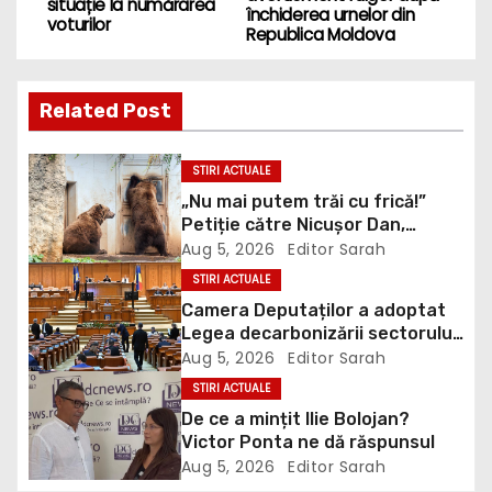
situație la numărarea
închiderea urnelor din
voturilor
s
Republica Moldova
t
Related Post
n
a
STIRI ACTUALE
„Nu mai putem trăi cu frică!”
v
Petiție către Nicușor Dan,
Bolojan și Buzoianu după
Aug 5, 2026
Editor Sarah
i
atacurile urșilor din Covasna
STIRI ACTUALE
g
Camera Deputaților a adoptat
Legea decarbonizării sectorului
a
energetic. Amendamentul PSD,
Aug 5, 2026
Editor Sarah
inclus în proiect
STIRI ACTUALE
t
De ce a mințit Ilie Bolojan?
Victor Ponta ne dă răspunsul
i
Aug 5, 2026
Editor Sarah