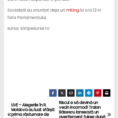
Socialiștii au anunțat deja un
miting
la ora 12 in
fata Parlamentului.
sursa: stiripesurse.ro
Riscul e să devină un
P
LIVE – Alegerile în R.
vecin incomod! Traian
Moldova au luat sfârșit:
Băsescu lansează un
o
prima răsturnare de
avertisment fulger după