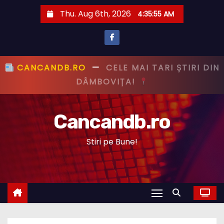
S
Thu. Aug 6th, 2026
4:35:56 AM
k
i
p
t
CANCANDB.RO
—
PRIMUL CU ȘTIREA,
o
PRIMUL CU ADEVĂRUL!
c
o
Cancandb.ro
n
t
Stiri pe Bune!
e
n
t