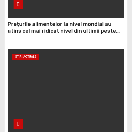
Prețurile alimentelor la nivel mondial au
atins cel mai ridicat nivel din ultimii peste
trei ani. În ultima lună, grâul s-a scumpit cel
mai mult (+5,8%), pe fondul secetei, dar și al
temerilor că războiul din Ucraina va perturba
STIRI ACTUALE
din nou exporturile prin Marea Neagră.