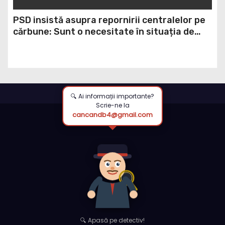
PSD insistă asupra repornirii centralelor pe
cărbune: Sunt o necesitate în situația de
forță majoră a țării
🔍 Ai informații importante?
Scrie-ne la
cancandb4@gmail.com
🔍 Apasă pe detectiv!