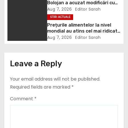
g
Bolojan a acuzat modificări cu
țintă politică la Legea ANI: O
Aug 7, 2026
Editor Sarah
a
minciună grosolană prin care
STIRI ACTUALE
încearcă să acopere culpa PNL-
Prețurile alimentelor la nivel
t
USR
mondial au atins cel mai ridicat
nivel din ultimii peste trei ani. În
i
Aug 7, 2026
Editor Sarah
ultima lună, grâul s-a scumpit
cel mai mult (+5,8%), pe fondul
o
secetei, dar și al temerilor că
războiul din Ucraina va perturba
n
Leave a Reply
din nou exporturile prin Marea
Neagră.
Your email address will not be published.
Required fields are marked
*
Comment
*