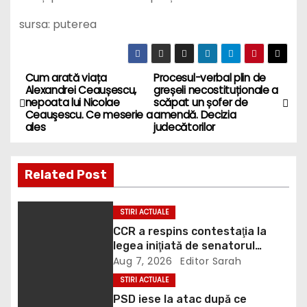
sursa: puterea
Cum arată viața
Procesul-verbal plin de
P
Alexandrei Ceaușescu,
greșeli necostituționale a
nepoata lui Nicolae
scăpat un șofer de
o
Ceauşescu. Ce meserie a
amendă. Decizia
ales
judecătorilor
s
t
Related Post
n
STIRI ACTUALE
a
CCR a respins contestaţia la
legea iniţiată de senatorul
v
Zamfir de la PSD, care permite
Aug 7, 2026
Editor Sarah
reluarea construcţiei
i
STIRI ACTUALE
hidrocentralelor din zonele
PSD iese la atac după ce
protejate