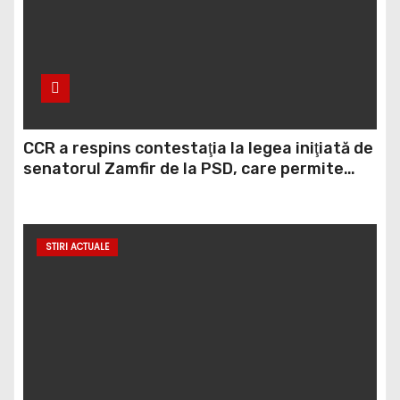
CCR a respins contestaţia la legea iniţiată de
senatorul Zamfir de la PSD, care permite
reluarea construcţiei hidrocentralelor din
zonele protejate
STIRI ACTUALE