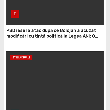
PSD iese la atac după ce Bolojan a acuzat
modificări cu țintă politică la Legea ANI: O
minciună grosolană prin care încearcă să
acopere culpa PNL-USR
STIRI ACTUALE