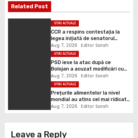
Related Post
v
i
STIRI ACTUALE
CCR a respins contestaţia la
g
legea iniţiată de senatorul
Zamfir de la PSD, care permite
Aug 7, 2026
Editor Sarah
a
reluarea construcţiei
STIRI ACTUALE
hidrocentralelor din zonele
t
PSD iese la atac după ce
protejate
Bolojan a acuzat modificări cu
i
țintă politică la Legea ANI: O
Aug 7, 2026
Editor Sarah
minciună grosolană prin care
STIRI ACTUALE
o
încearcă să acopere culpa PNL-
Prețurile alimentelor la nivel
USR
n
mondial au atins cel mai ridicat
nivel din ultimii peste trei ani. În
Aug 7, 2026
Editor Sarah
ultima lună, grâul s-a scumpit
cel mai mult (+5,8%), pe fondul
secetei, dar și al temerilor că
războiul din Ucraina va perturba
Leave a Reply