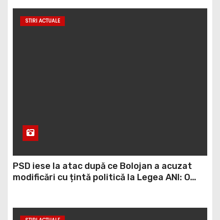
zonele protejate
STIRI ACTUALE
PSD iese la atac după ce Bolojan a acuzat
modificări cu țintă politică la Legea ANI: O
minciună grosolană prin care încearcă să
acopere culpa PNL-USR