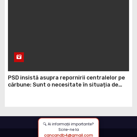
PSD insistă asupra repornirii centralelor pe
cărbune: Sunt o necesitate în situația de
forță majoră a țării
🔍 Ai informații importante?
Scrie-ne la
cancandb4@gmail.com