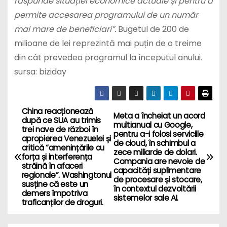
răspunde situației economice actuale și pentru a
permite accesarea programului de un număr
mai mare de beneficiari”.
Bugetul de 200 de
milioane de lei reprezintă mai puțin de o treime
din cât prevedea programul la începutul anului.
sursa: biziday
China reacționează
P
Meta a încheiat un acord
după ce SUA au trimis
multianual cu Google,
trei nave de război în
o
pentru a-i folosi serviciile
apropierea Venezuelei și
de cloud, în schimbul a
critică “amenințările cu
zece miliarde de dolari.
s
forța și interferența
Compania are nevoie de
străină în afaceri
capacități suplimentare
regionale”. Washingtonul
t
de procesare și stocare,
susține că este un
în contextul dezvoltării
demers împotriva
n
sistemelor sale AI.
traficanților de droguri.
a