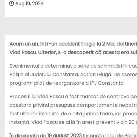
Aug 19, 2024
Acum un an, într-un accident tragic la 2 Mai, doi tine
Vlad Pascu. Ulterior, s-a descoperit că acesta era s
Evenimentul a determinat o serie de schimbări în cadru
Poliție al Județului Constanța, Adrian Glugă. De aseme
program-pilot de reorganizare a IPJ Constanța.
Procesul lui Vlad Pascu a fost marcat de controverse, a
acestora privind presupuse comportamente nepotrivi
fost ulterior înlocuită de o altă judecătoare, iar pro
instanță. Vlad Pascu se află în arest preventiv din 20
În dimineaţa de
19 august 2023
Inspectoratul de Poliţi