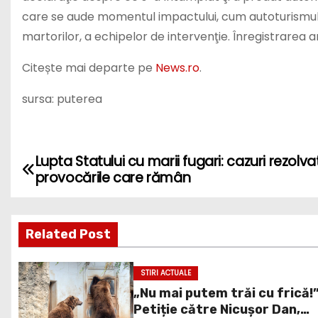
care se aude momentul impactului, cum autoturismul ca
martorilor, a echipelor de intervenţie. Înregistrarea 
Citește mai departe pe
News.ro
.
sursa: puterea
Lupta Statului cu marii fugari: cazuri rezolva
P
provocările care rămân
o
s
Related Post
t
STIRI ACTUALE
n
„Nu mai putem trăi cu frică!
Petiție către Nicușor Dan,
a