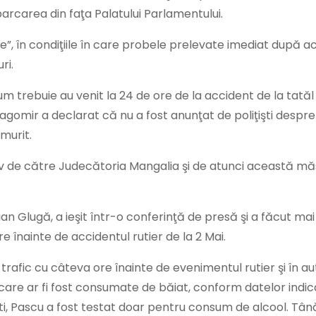
arcarea din faţa Palatului Parlamentului.
fe”, în condiţiile în care probele prelevate imediat după a
ri.
cum trebuie au venit la 24 de ore de la accident de la tatăl
agomir a declarat că nu a fost anunţat de poliţişti despr
 murit.
iv de către Judecătoria Mangalia şi de atunci această mă
ian Glugă, a ieşit într-o conferinţă de presă şi a făcut ma
 înainte de accidentul rutier de la 2 Mai.
n trafic cu câteva ore înainte de evenimentul rutier şi în a
e care ar fi fost consumate de băiat, conform datelor indi
işti, Pascu a fost testat doar pentru consum de alcool. Tân