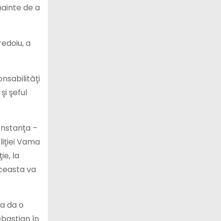
nainte de a
redoiu, a
nsabilităţi
şi şeful
Constanţa –
oliţiei Vama
ie, la
aceasta va
 a da o
ebastian în