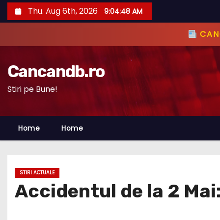
S
Thu. Aug 6th, 2026
9:04:49 AM
k
i
CANC
p
t
Cancandb.ro
o
c
Stiri pe Bune!
o
n
Home
Home
t
e
n
t
STIRI ACTUALE
Accidentul de la 2 Mai: