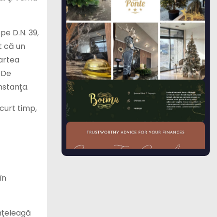
 pe D.N. 39,
at că un
partea
. De
nstanţa.
scurt timp,
în
înţeleagă