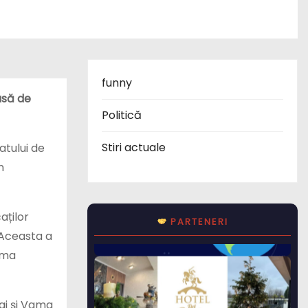
funny
usă de
Politică
Stiri actuale
atului de
n
aților
PARTENERI
 Aceasta a
rima
Mai şi Vama