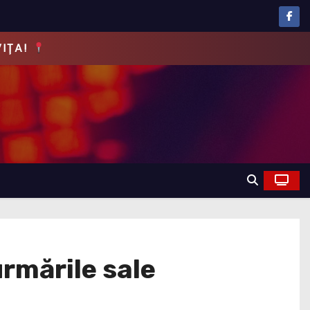
EVĂRUL!
urmările sale