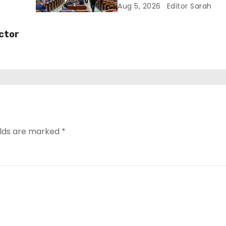
energetic. Amendament
Aug 5, 2026
Editor Sarah
a
inclus în proiect
ictor
elds are marked
*