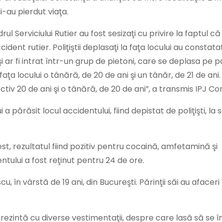
i-au pierdut viaţa.
drul Serviciului Rutier au fost sesizaţi cu privire la faptul că
dent rutier. Poliţiştii deplasaţi la faţa locului au constat
şi ar fi intrat într-un grup de pietoni, care se deplasa pe 
aţa locului o tânără, de 20 de ani şi un tânăr, de 21 de ani
ectiv 20 de ani şi o tânără, de 20 de ani”, a transmis IPJ Co
a părăsit locul accidentului, fiind depistat de poliţişti, la 
st, rezultatul fiind pozitiv pentru cocaină, amfetamină şi
tului a fost reţinut pentru 24 de ore.
u, în vârstă de 19 ani, din Bucureşti. Părinţii săi au afaceri 
 prezintă cu diverse vestimentaţii, despre care lasă să se 