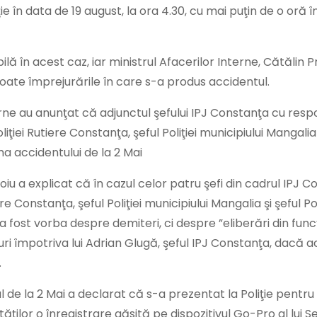
ie în data de 19 august, la ora 4.30, cu mai puţin de o oră î
ilă în acest caz, iar ministrul Afacerilor Interne, Cătălin P
e toate împrejurările în care s-a produs accidentul.
terne au anunţat că adjunctul şefului IPJ Constanţa cu respo
oliţiei Rutiere Constanţa, şeful Poliţiei municipiului Mangalia 
ma accidentului de la 2 Mai
oiu a explicat că în cazul celor patru şefi din cadrul IPJ 
ere Constanţa, şeful Poliţiei municipiului Mangalia şi şeful P
fost vorba despre demiteri, ci despre ”eliberări din funcţ
suri împotriva lui Adrian Glugă, şeful IPJ Constanţa, dacă 
.
l de la 2 Mai a declarat că s-a prezentat la Poliţie pentru
ţilor o înregistrare găsită pe dispozitivul Go-Pro al lui S