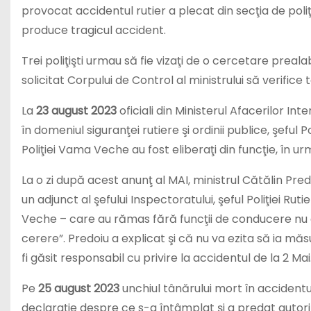
provocat accidentul rutier a plecat din secţia de poliţ
produce tragicul accident.
Trei poliţişti urmau să fie vizaţi de o cercetare prealab
solicitat Corpului de Control al ministrului să verific
La
23 august 2023
oficiali din Ministerul Afacerilor In
în domeniul siguranţei rutiere şi ordinii publice, şeful P
Poliţiei Vama Veche au fost eliberaţi din funcţie, în ur
La o zi după acest anunţ al MAI, ministrul Cătălin Pred
un adjunct al şefului Inspectoratului, şeful Poliţiei Ruti
Veche – care au rămas fără funcţii de conducere nu a 
cerere”. Predoiu a explicat şi că nu va ezita să ia mă
fi găsit responsabil cu privire la accidentul de la 2 Mai
Pe
25 august 2023
unchiul tânărului mort în accidentu
declaraţie despre ce s-a întâmplat şi a predat autorită