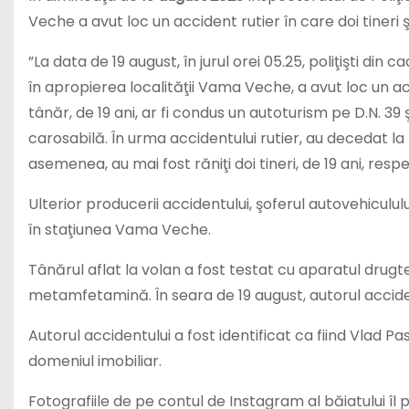
Veche a avut loc un accident rutier în care doi tineri ş
”La data de 19 august, în jurul orei 05.25, poliţişti din ca
în apropierea localităţii Vama Veche, a avut loc un acci
tânăr, de 19 ani, ar fi condus un autoturism pe D.N. 39 
carosabilă. În urma accidentului rutier, au decedat la f
asemenea, au mai fost răniţi doi tineri, de 19 ani, resp
Ulterior producerii accidentului, şoferul autovehiculului 
în staţiunea Vama Veche.
Tânărul aflat la volan a fost testat cu aparatul drugte
metamfetamină. În seara de 19 august, autorul acciden
Autorul accidentului a fost identificat ca fiind Vlad Pasc
domeniul imobiliar.
Fotografiile de pe contul de Instagram al băiatului îl