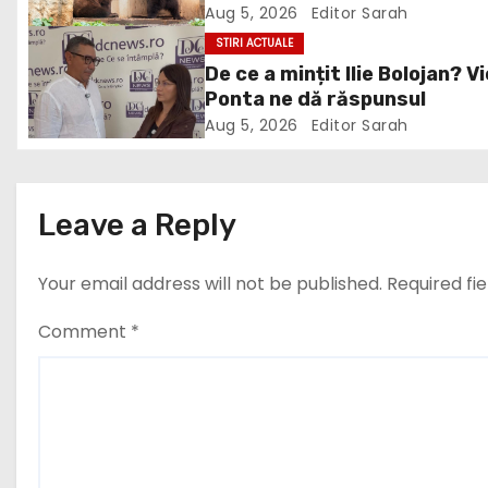
Bolojan și Buzoianu după
Aug 5, 2026
Editor Sarah
v
atacurile urșilor din Covasn
STIRI ACTUALE
De ce a mințit Ilie Bolojan? V
i
Ponta ne dă răspunsul
g
Aug 5, 2026
Editor Sarah
a
t
Leave a Reply
i
Your email address will not be published.
Required fi
o
Comment
*
n