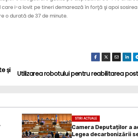
re i-a lovit pe tineri demarează în forţă şi apoi sosirea
are o durată de 37 de minute.
te și
Utilizarea robotului pentru reabilitarea po
STIRI ACTUALE
”
Camera Deputaților a 
Legea decarbonizării s