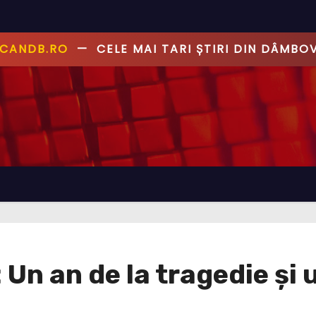
ANDB.RO
—
PRIMUL CU ȘTIREA, PRIMUL CU AD
 Un an de la tragedie și 