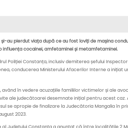
ri și-au pierdut viața după ce au fost loviți de mașina cond
ub influența cocainei, amfetaminei și metamfetaminei.
l Poliției Constanța, inclusiv demiterea șefului Inspector
nea, conducerea Ministerului Afacerilor Interne a inițiat u
vând în vedere acuzațiile familiilor victimelor și ale avoc
te ale judecătoarei desemnate inițial pentru acest caz.
cesul se apropie de finalizare la Judecătoria Mangalia în p
 august 2023.
e al Judeţului Constanţa a anunţat că între localităţile 2 