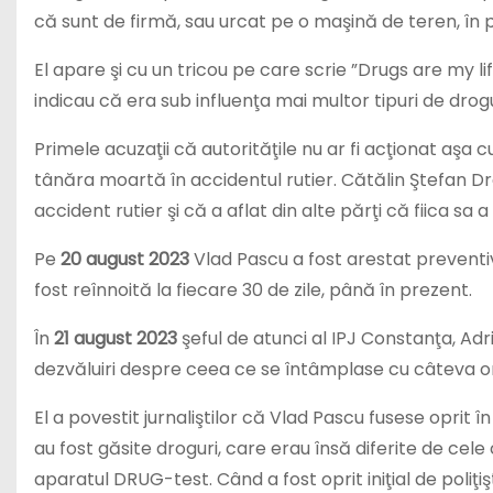
că sunt de firmă, sau urcat pe o maşină de teren, în p
El apare şi cu un tricou pe care scrie ”Drugs are my li
indicau că era sub influenţa mai multor tipuri de drogu
Primele acuzaţii că autorităţile nu ar fi acţionat aşa 
tânăra moartă în accidentul rutier. Cătălin Ştefan Dr
accident rutier şi că a aflat din alte părţi că fiica sa a
Pe
20 august 2023
Vlad Pascu a fost arestat prevent
fost reînnoită la fiecare 30 de zile, până în prezent.
În
21 august 2023
şeful de atunci al IPJ Constanţa, Adr
dezvăluiri despre ceea ce se întâmplase cu câteva ore
El a povestit jurnaliştilor că Vlad Pascu fusese oprit î
au fost găsite droguri, care erau însă diferite de cel
aparatul DRUG-test. Când a fost oprit iniţial de poliţ