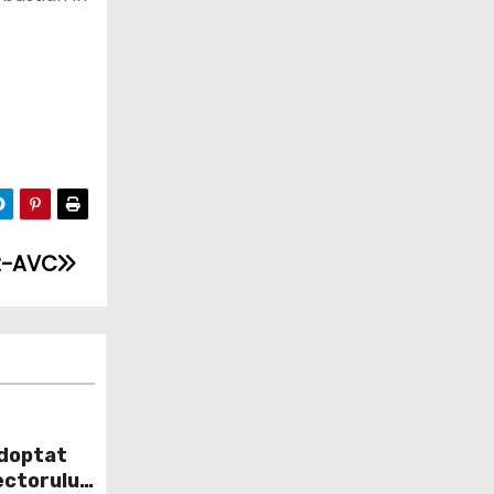
st-AVC
adoptat
ectorului