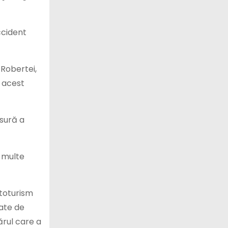
ccident
 Robertei,
e acest
sură a
i multe
utoturism
cate de
ărul care a