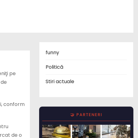
funny
Politică
niţi pe
Stiri actuale
 de
ri, conform
🤝 PARTENERI
ntru
rcat de o