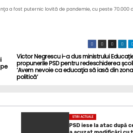
ranţa a fost puternic lovită de pandemie, cu peste 70.000
Victor Negrescu i-a dus ministrului Educație
i
propunerile PSD pentru redeschiderea școli
 pe
‘Avem nevoie ca educaţia să iasă din zon
politică’
STIRI ACTUALE
PSD iese la atac după c
a acuzat modificări cu 