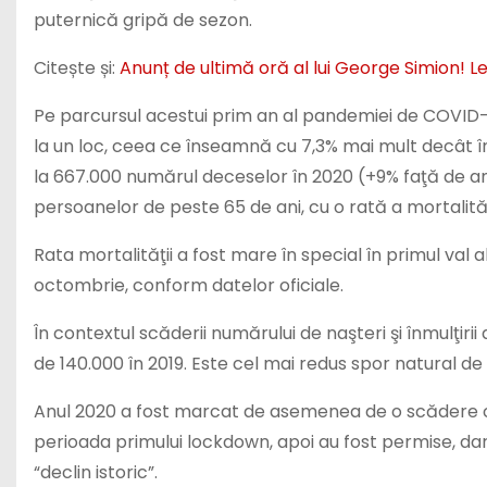
puternică gripă de sezon.
Citește și:
Anunț de ultimă oră al lui George Simion! L
Pe parcursul acestui prim an al pandemiei de COVID-1
la un loc, ceea ce înseamnă cu 7,3% mai mult decât în 
la 667.000 numărul deceselor în 2020 (+9% faţă de an
persoanelor de peste 65 de ani, cu o rată a mortalită
Rata mortalităţii a fost mare în special în primul val al 
octombrie, conform datelor oficiale.
În contextul scăderii numărului de naşteri şi înmulţiri
de 140.000 în 2019. Este cel mai redus spor natural de
Anul 2020 a fost marcat de asemenea de o scădere cu
perioada primului lockdown, apoi au fost permise, dar 
“declin istoric”.