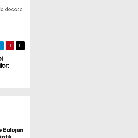
 de decese
i
lor:
a
e Bolojan
țintă