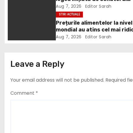
v
Zamfir de la PSD, care permi
Aug 7, 2026
Editor Sarah
i
reluarea construcţiei
STIRI ACTUALE
hidrocentralelor din zonele
Prețurile alimentelor la nivel
g
protejate
mondial au atins cel mai ridi
a
nivel din ultimii peste trei ani
Aug 7, 2026
Editor Sarah
ultima lună, grâul s-a scump
t
cel mai mult (+5,8%), pe fon
secetei, dar și al temerilor c
i
Leave a Reply
războiul din Ucraina va pert
din nou exporturile prin Mar
o
Neagră.
Your email address will not be published.
Required fi
n
Comment
*