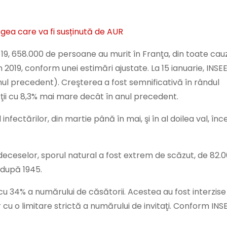
egea care va fi susținută de AUR
9, 658.000 de persoane au murit în Franţa, din toate cau
2019, conform unei estimări ajustate. La 15 ianuarie, INSE
ul precedent). Creşterea a fost semnificativă în rândul
ţii cu 8,3% mai mare decât în anul precedent.
infectărilor, din martie până în mai, şi în al doilea val, înc
i deceselor, sporul natural a fost extrem de scăzut, de 82.0
 după 1945.
 34% a numărului de căsătorii. Acestea au fost interzise
cu o limitare strictă a numărului de invitaţi. Conform INSE