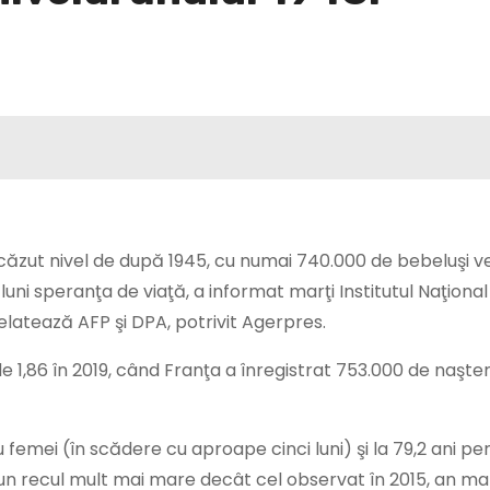
scăzut nivel de după 1945, cu numai 740.000 de bebeluşi ve
ni speranţa de viaţă, a informat marţi Institutul Naţional
relatează AFP şi DPA, potrivit Agerpres.
ţă de 1,86 în 2019, când Franţa a înregistrat 753.000 de naşte
 femei (în scădere cu aproape cinci luni) şi la 79,2 ani pe
un recul mult mai mare decât cel observat în 2015, an ma