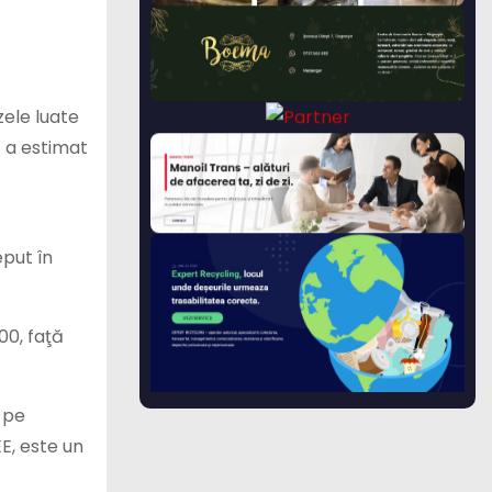
zele luate
E a estimat
eput în
00, faţă
 pe
E, este un