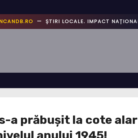
📰
CANCANDB.RO
—
ȘTIRI PE BUNE! 🔥
 s-a prăbușit la cote al
nivelul anului 1945!