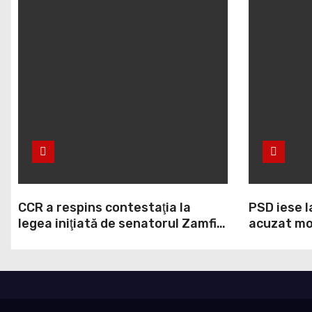
CCR a respins contestaţia la
PSD iese l
legea iniţiată de senatorul Zamfir
acuzat mod
de la PSD, care permite reluarea
la Legea A
construcţiei hidrocentralelor din
grosolană 
zonele protejate
acopere c