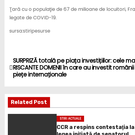
Ţară cu o populaţie de 67 de milioane de locuitori, F
legate de COVID-19.
sursa:stiripesurse
P
SURPRIZĂ totală pe piața investițiilor: cele ma
RISCANTE DOMENII în care au investit românii
o
piețe internaționale
s
t
Related Post
n
STIRI ACTUALE
a
CCR a respins contestaţia la
legea iniţiată de senatorul