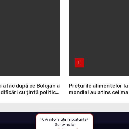
a atac după ce Bolojan a
Prețurile alimentelor la
ificări cu țintă politică
mondial au atins cel mai
NI: O minciună
nivel din ultimii peste tr
prin care încearcă să
ultima lună, grâul s-a s
ulpa PNL-USR
mai mult (+5,8%), pe fo
secetei, dar și al temeri
🔍 Ai informații importante?
Scrie-ne la
războiul din Ucraina va