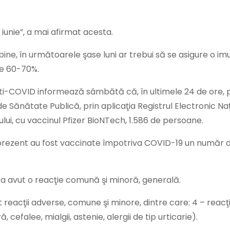
iunie”, a mai afirmat acesta.
bine, în următoarele şase luni ar trebui să se asigure o im
de 60-70%.
ti-COVID informează sâmbătă că, în ultimele 24 de ore, p
de Sănătate Publică, prin aplicaţia Registrul Electronic Naţ
lui, cu vaccinul Pfizer BioNTech, 1.586 de persoane.
prezent au fost vaccinate împotriva COVID-19 un număr d
ă a avut o reacţie comună şi minoră, generală.
ut reacţii adverse, comune şi minore, dintre care: 4 – reacţi
ă, cefalee, mialgii, astenie, alergii de tip urticarie).