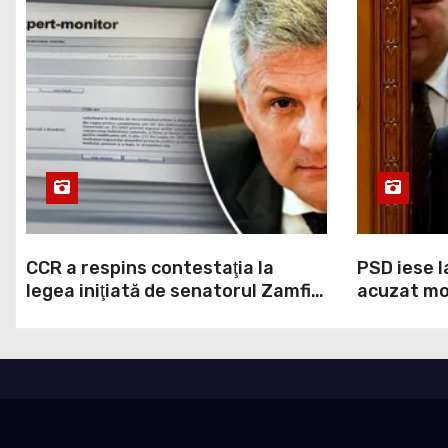
CCR a respins contestaţia la
PSD iese l
legea iniţiată de senatorul Zamfir
acuzat mod
de la PSD, care permite reluarea
la Legea A
construcţiei hidrocentralelor din
grosolană 
zonele protejate
acopere c