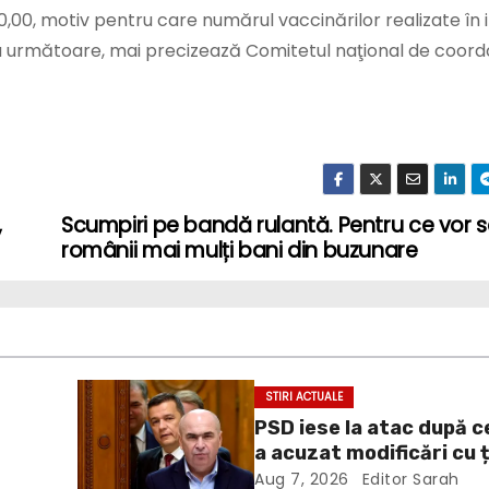
,00, motiv pentru care numărul vaccinărilor realizate în i
ziua următoare, mai precizează Comitetul naţional de coor
,
Scumpiri pe bandă rulantă. Pentru ce vor 
românii mai mulți bani din buzunare
STIRI ACTUALE
PSD iese la atac după c
a acuzat modificări cu 
te
politică la Legea ANI: O
Aug 7, 2026
Editor Sarah