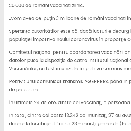
20.000 de români vaccinați zilnic.
„Vom avea cel puțin 3 milioane de români vaccinați în 
Speranța autorităților este că, dacă lucrurile decurg 
populaţiei împotriva noului coronavirus în proporţie 
Comitetul naţional pentru coordonarea vaccinării an
datelor puse la dispoziţie de către Institutul Naţional 
Vaccinărilor, au fost imunizate împotriva coronavirusu
Potrivit unui comunicat transmis AGERPRES, până în 
de persoane.
În ultimele 24 de ore, dintre cei vaccinaţi, o persoan
În total, dintre cei peste 13.242 de imunizaţi, 27 au av
durere la locul injectării, iar 23 – reacţii generale (febr