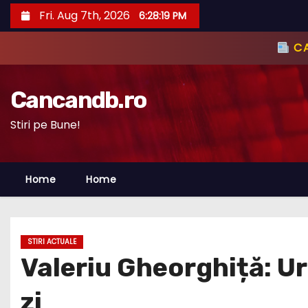
S
Fri. Aug 7th, 2026
6:28:21 PM
k
i
p
t
Cancandb.ro
o
c
Stiri pe Bune!
o
n
Home
Home
t
e
n
t
STIRI ACTUALE
Valeriu Gheorghiță: U
zi