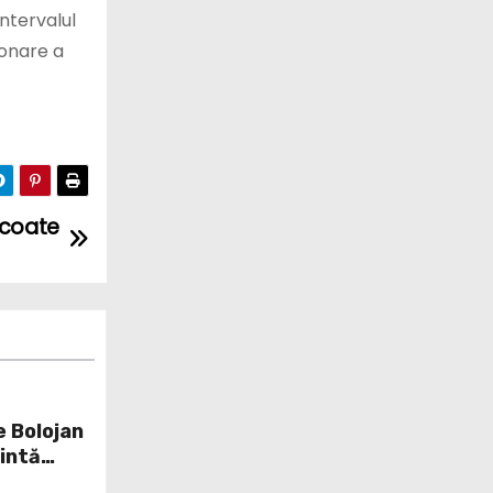
ntervalul
donare a
scoate
e Bolojan
țintă
 minciună