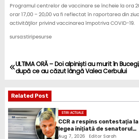
Programul centrelor de vaccinare se încheie la ora 20
orar 17,00 – 20,00 va fi reflectat în raportarea din 
activităţilor privind vaccinarea împotriva COVID-19.
sursa:stiripesurse
ULTIMA ORĂ – Doi alpiniști au murit în Bucegi
P
după ce au căzut lângă Valea Cerbului
o
s
Related Post
t
STIRI ACTUALE
n
CCR a respins contestaţia la
legea iniţiată de senatorul
a
Zamfir de la PSD, care permi
Aug 7, 2026
Editor Sarah