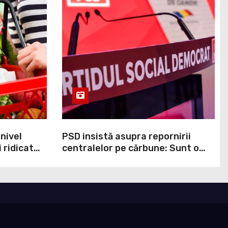
 nivel
PSD insistă asupra repornirii
 ridicat
centralelor pe cărbune: Sunt o
ei ani. În
necesitate în situația de forță
cumpit cel
majoră a țării
ndul
lor că
 perturba
n Marea