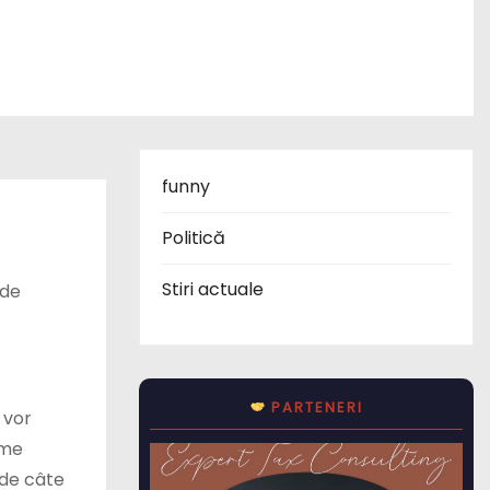
funny
Politică
Stiri actuale
 de
PARTENERI
 vor
rme
 de câte