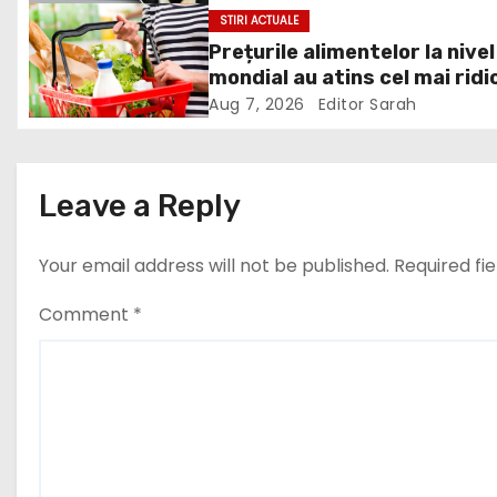
v
reluarea construcţiei
STIRI ACTUALE
hidrocentralelor din zonele
Prețurile alimentelor la nivel
i
protejate
mondial au atins cel mai ridi
nivel din ultimii peste trei ani
g
Aug 7, 2026
Editor Sarah
ultima lună, grâul s-a scump
a
cel mai mult (+5,8%), pe fon
secetei, dar și al temerilor c
t
Leave a Reply
războiul din Ucraina va pert
din nou exporturile prin Mar
i
Neagră.
Your email address will not be published.
Required fi
o
Comment
*
n