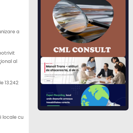
unizare a
otrivit
ional al
e 13.242
i locale cu