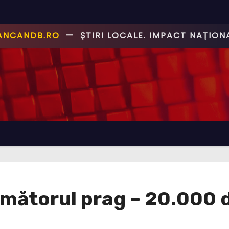
CANCANDB.RO
—
ȘTIRI PE BUNE!
rmătorul prag – 20.000 d