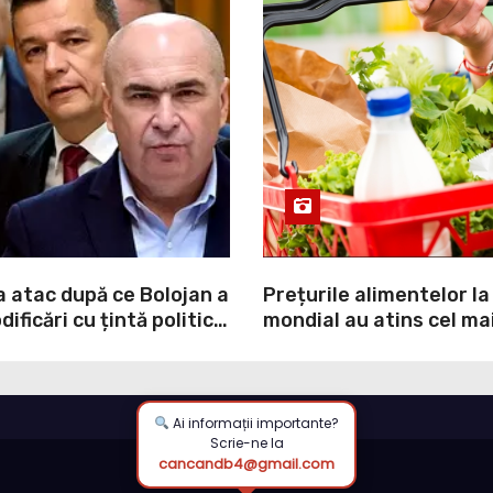
a atac după ce Bolojan a
Prețurile alimentelor la
ificări cu țintă politică
mondial au atins cel mai
NI: O minciună
nivel din ultimii peste tr
prin care încearcă să
ultima lună, grâul s-a s
ulpa PNL-USR
mai mult (+5,8%), pe fo
secetei, dar și al temeri
Ai informații importante?
Scrie-ne la
războiul din Ucraina va
cancandb4@gmail.com
din nou exporturile pri