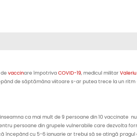
i de
vaccin
are împotriva
COVID-19
, medicul militar
Valeriu
cepând de săptămâna viitoare s-ar putea trece la un ritm
u inseamna ca mai mult de 9 persoane din 10 vaccinate nu
 pentru persoane din grupele vulnerabile care dezvolta fo
că începând cu 5-6 ianuarie ar trebui să se atingă pragul