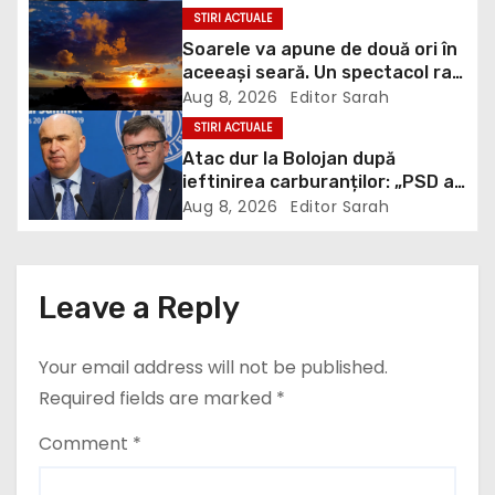
risc pe care mulți utilizatori îl
i
STIRI ACTUALE
ignoră
Soarele va apune de două ori în
g
aceeași seară. Un spectacol rar
va întrerupe liniștea unui sat
Aug 8, 2026
Editor Sarah
a
din Europa
STIRI ACTUALE
Atac dur la Bolojan după
t
ieftinirea carburanților: „PSD a
scris legea. Dumneavoastră ați
i
Aug 8, 2026
Editor Sarah
scris discursul de după”
o
n
Leave a Reply
Your email address will not be published.
Required fields are marked
*
Comment
*