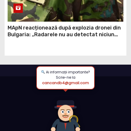
MApN reacționează după explozia dronei din
Bulgaria: „Radarele nu au detectat niciun
aparat care să fi traversat România”
Ai informații importante?
Scrie-ne la
cancandb4@gmail.com