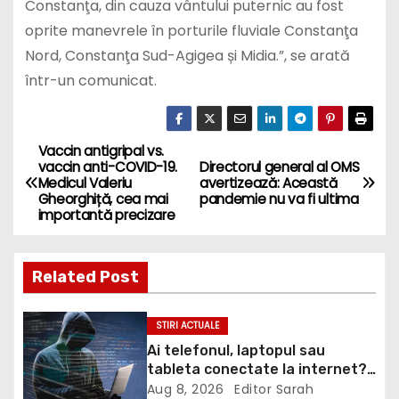
Constanţa, din cauza vântului puternic au fost
oprite manevrele în porturile fluviale Constanţa
Nord, Constanţa Sud-Agigea și Midia.”, se arată
într-un comunicat.
Vaccin antigripal vs.
P
vaccin anti-COVID-19.
Directorul general al OMS
Medicul Valeriu
avertizează: Această
o
Gheorghiță, cea mai
pandemie nu va fi ultima
importantă precizare
s
t
Related Post
n
STIRI ACTUALE
a
Ai telefonul, laptopul sau
tableta conectate la internet?
v
DNSC avertizează asupra unui
Aug 8, 2026
Editor Sarah