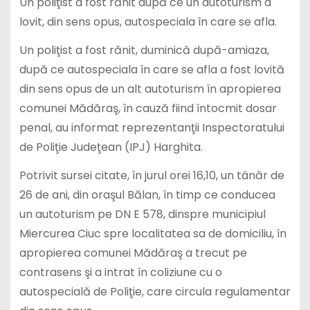
Un poliţist a fost rănit după ce un autoturism a
lovit, din sens opus, autospeciala în care se afla.
Un poliţist a fost rănit, duminică după-amiaza,
după ce autospeciala în care se afla a fost lovită
din sens opus de un alt autoturism în apropierea
comunei Mădăraş, în cauză fiind întocmit dosar
penal, au informat reprezentanţii Inspectoratului
de Poliţie Judeţean (IPJ) Harghita.
Potrivit sursei citate, în jurul orei 16,10, un tânăr de
26 de ani, din oraşul Bălan, în timp ce conducea
un autoturism pe DN E 578, dinspre municipiul
Miercurea Ciuc spre localitatea sa de domiciliu, în
apropierea comunei Mădăraş a trecut pe
contrasens şi a intrat în coliziune cu o
autospecială de Poliţie, care circula regulamentar