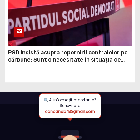
PSD insistă asupra repornirii centralelor pe
cărbune: Sunt o necesitate în situația de
forță majoră a țării
Ai informații importante?
Scrie-ne la
cancandb4@gmail.com