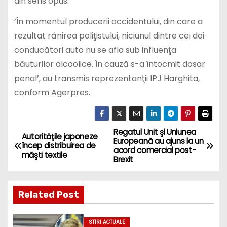
din sens opus.
‘În momentul producerii accidentului, din care a
rezultat rănirea poliţistului, niciunul dintre cei doi
conducători auto nu se afla sub influenţa
băuturilor alcoolice. În cauză s-a întocmit dosar
penal’, au transmis reprezentanţii IPJ Harghita,
conform Agerpres.
Regatul Unit şi Uniunea
P
Autorităţile japoneze
Europeană au ajuns la un
încep distribuirea de
acord comercial post-
o
măşti textile
Brexit
s
Related Post
t
n
STIRI ACTUALE