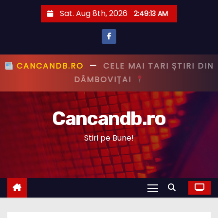
S
Sat. Aug 8th, 2026
2:49:14 AM
k
i
p
t
CANCANDB.RO
—
PRIMUL CU ȘTIREA,
o
PRIMUL CU ADEVĂRUL!
c
o
Cancandb.ro
n
t
Stiri pe Bune!
e
n
t