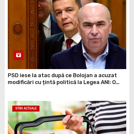
PSD iese la atac după ce Bolojan a acuzat
modificări cu țintă politică la Legea ANI: O
minciună grosolană prin care încearcă să
acopere culpa PNL-USR
STIRI ACTUALE