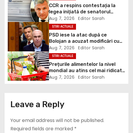
CCR a respins contestaţia la
a
legea iniţiată de senatorul
Zamfir de la PSD, care permite
Aug 7, 2026
Editor Sarah
v
reluarea construcţiei
STIRI ACTUALE
hidrocentralelor din zonele
i
PSD iese la atac după ce
protejate
Bolojan a acuzat modificări cu
g
țintă politică la Legea ANI: O
Aug 7, 2026
Editor Sarah
minciună grosolană prin care
STIRI ACTUALE
a
încearcă să acopere culpa PNL-
Prețurile alimentelor la nivel
USR
t
mondial au atins cel mai ridicat
nivel din ultimii peste trei ani. În
Aug 7, 2026
Editor Sarah
i
ultima lună, grâul s-a scumpit
cel mai mult (+5,8%), pe fondul
o
secetei, dar și al temerilor că
războiul din Ucraina va perturba
Leave a Reply
n
din nou exporturile prin Marea
Neagră.
Your email address will not be published.
Required fields are marked
*