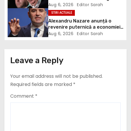
electrice. Ce a decis Guvernul
Aug 6, 2026
Editor Sarah
a
STIRI ACTUALE
Alexandru Nazare anunță o
t
revenire puternică a economiei
în 2027: Inflația va scădea,
i
Aug 6, 2026
Editor Sarah
consumul va crește
o
n
Leave a Reply
Your email address will not be published.
Required fields are marked
*
Comment
*