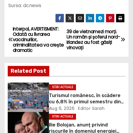
Sursa: dcnews
Interpol, AVERTISMENT:
P
39 de vietnamezi morți.
Odată cu livrarea
Un român și șoferul nord-
vaccinurilor,
o
irlandez au fost găsiți
criminalitatea va crește
vinovați
dramatic
s
t
Related Post
n
STIRI ACTUALE
a
Turismul românesc, în scădere
cu 6,8% în primul semestru din
v
2026
Aug 6, 2026
Editor Sarah
i
STIRI ACTUALE
Ilie Bolojan, anunț privind
g
riscurile în domeniul energiei