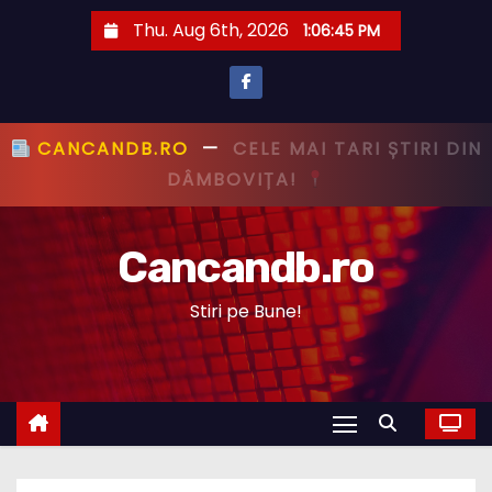
S
Thu. Aug 6th, 2026
1:06:46 PM
k
i
p
t
CANCANDB.RO
—
PRIMUL CU ȘTIREA,
o
PRIMUL CU ADEVĂRUL!
c
o
Cancandb.ro
n
t
Stiri pe Bune!
e
n
t