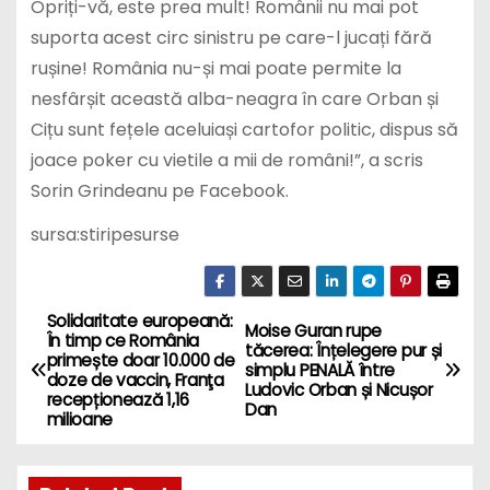
Opriți-vă, este prea mult! Românii nu mai pot
suporta acest circ sinistru pe care-l jucați fără
rușine! România nu-și mai poate permite la
nesfârșit această alba-neagra în care Orban și
Cițu sunt fețele aceluiași cartofor politic, dispus să
joace poker cu vietile a mii de români!”, a scris
Sorin Grindeanu pe Facebook.
sursa:stiripesurse
Solidaritate europeană:
P
Moise Guran rupe
În timp ce România
tăcerea: Înțelegere pur și
primește doar 10.000 de
o
simplu PENALĂ între
doze de vaccin, Franţa
Ludovic Orban și Nicușor
recepționează 1,16
Dan
s
milioane
t