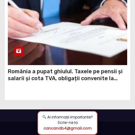
România a pupat ghiulul. Taxele pe pensii și
salarii și cota TVA, obligații convenite la
Washington printr-un Acord semnat pe 16
aprilie / DOCUMENT
Ai informații importante?
Scrie-ne la
cancandb4@gmail.com