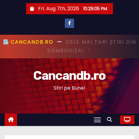
S
Fri. Aug 7th, 2026
10:29:06 PM
k
i
p
t
CANCANDB.RO
—
PRIMUL CU ȘTIREA,
o
PRIMUL CU ADEVĂRUL!
c
o
Cancandb.ro
n
t
Stiri pe Bune!
e
n
t