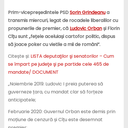
Prim-vicepreședintele PSD
Sorin Grindeanu
a
transmis miercuri, legat de rocadele liberalilor cu
propunerile de premier, că
Ludovic Orban
și Florin
Cîțu sunt „fețele aceluiași cartofor politic, dispus
să joace poker cu vietile a mii de români”.
Citește și:
LISTA deputaţilor şi senatorilor – Cum
se împart pe judeţe şi pe partide cele 465 de
mandate/ DOCUMENT
„Noiembrie 2019: Ludovic I preia puterea să
guverneze țara, cu mandat clar să forțeze
anticipatele;
Februarie 2020: Guvernul Orban este demis prin
moțiune de cenzură și Cîțu este desemnat
premier;