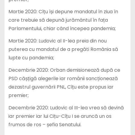
Martie 2020: Cîțu își depune mandatul în ziua în
care trebuie să depună jurământul în fața
Parlamentului, chiar când începea pandemia;
Martie 2020: Ludovic al II-lea preia din nou
puterea cu mandatul de a pregăti România să
lupte cu pandemia;
Decembrie 2020: Orban demisionează după ce
PSD cășțigă alegerile iar românii sancționează
dezastrul guvernării PNL, Cîțu este propus iar
premier;
Decembrie 2020: Ludovic al III-lea vrea să devină
iar premier iar lui Cițu-Cîțu I se aruncă un os
frumos de ros – șefia Senatului.