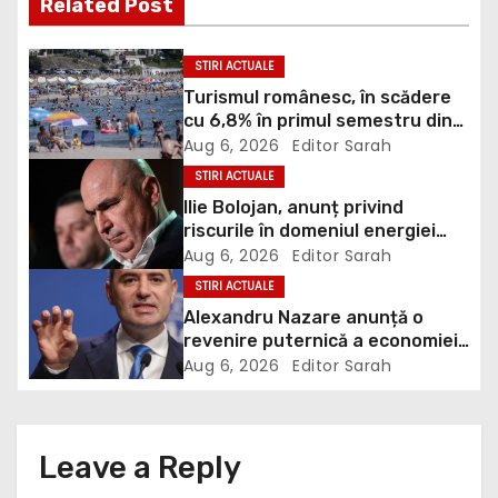
Related Post
n
a
STIRI ACTUALE
Turismul românesc, în scădere
v
cu 6,8% în primul semestru din
2026
Aug 6, 2026
Editor Sarah
i
STIRI ACTUALE
g
Ilie Bolojan, anunț privind
riscurile în domeniul energiei
a
electrice. Ce a decis Guvernul
Aug 6, 2026
Editor Sarah
STIRI ACTUALE
t
Alexandru Nazare anunță o
revenire puternică a economiei
i
în 2027: Inflația va scădea,
Aug 6, 2026
Editor Sarah
consumul va crește
o
n
Leave a Reply