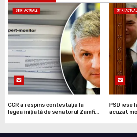
STIRI ACTUALE
STIRI ACTUAL
CCR a respins contestaţia la
PSD iese l
legea iniţiată de senatorul Zamfir
acuzat mod
de la PSD, care permite reluarea
la Legea A
construcţiei hidrocentralelor din
grosolană 
zonele protejate
acopere c