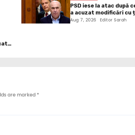
PSD iese la atac după c
a acuzat modificări cu 
te
politică la Legea ANI: O
Aug 7, 2026
Editor Sarah
grosolană prin care înc
acopere culpa PNL-USR
cat
. În
it
dul
ă
urba
ea
elds are marked
*