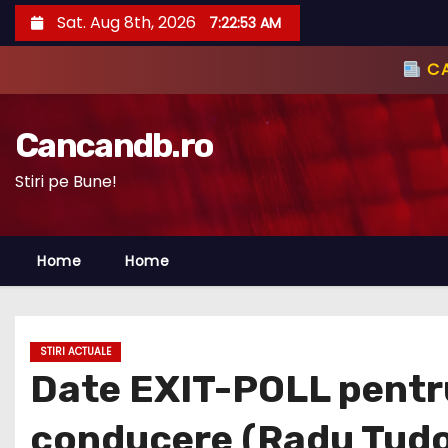
S
Sat. Aug 8th, 2026
7:22:55 AM
k
i
p
t
Cancandb.ro
o
c
Stiri pe Bune!
o
n
Home
Home
t
e
n
t
STIRI ACTUALE
Date EXIT-POLL pentru 
conducere (Radu Tudo