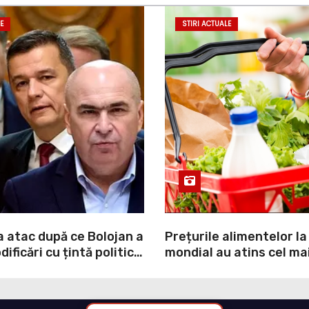
E
STIRI ACTUALE
a atac după ce Bolojan a
Prețurile alimentelor la
ificări cu țintă politică
mondial au atins cel mai
NI: O minciună
nivel din ultimii peste tr
prin care încearcă să
ultima lună, grâul s-a s
ulpa PNL-USR
mai mult (+5,8%), pe fo