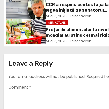
CCR a respins contestaţia la
a
legea iniţiată de senatorul
v
Zamfir de la PSD, care permi
Aug 7, 2026
Editor Sarah
reluarea construcţiei
STIRI ACTUALE
i
hidrocentralelor din zonele
Prețurile alimentelor la nivel
protejate
mondial au atins cel mai ridi
g
nivel din ultimii peste trei ani
Aug 7, 2026
Editor Sarah
a
ultima lună, grâul s-a scump
cel mai mult (+5,8%), pe fon
t
secetei, dar și al temerilor c
Leave a Reply
războiul din Ucraina va pert
i
din nou exporturile prin Mar
Neagră.
Your email address will not be published.
Required fi
o
n
Comment
*