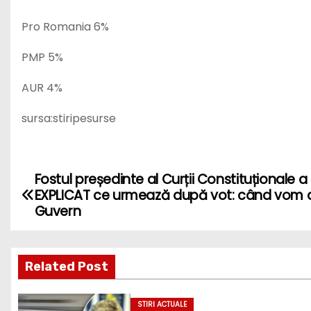
Pro Romania 6%
PMP 5%
AUR 4%
sursa:stiripesurse
Fostul președinte al Curții Constituționale a
P
EXPLICAT ce urmează după vot: când vom
o
Guvern
s
Related Post
t
n
STIRI ACTUALE