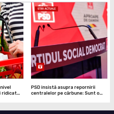
STIRI ACTUALE
 nivel
PSD insistă asupra repornirii
 ridicat
centralelor pe cărbune: Sunt o
ei ani. În
necesitate în situația de forță
cumpit cel
majoră a țării
ndul