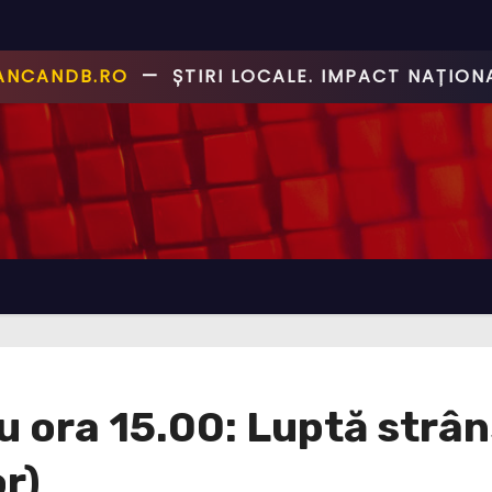
CANCANDB.RO
—
ȘTIRI PE BUNE!
ora 15.00: Luptă strâns
r)